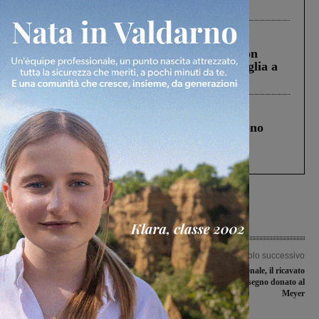
ringraziamento al Governo”
Cronaca
3 Agosto 2026
Scomparso da una struttura di Castiglion
Fiorentino l’uomo che aveva ucciso la figlia a
Levane nel 2020
Cronaca
4 Agosto 2026
Un anno fa la strage in A1 in cui morirono
Gianni, Giulia e Franco. Lo schianto, il
processo, lo stop ai sorpassi fra tir....
Articolo precedente
Articolo successivo
Gruccia, giardini pubblici sommersi
Corso di difesa personale, il ricavato
dall’erba alta. I residenti: “Ci
va in beneficenza: assegno donato al
sentiamo dimenticati”
Meyer