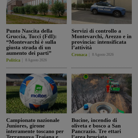
Punto Nascita della
Servizi di controllo a
Gruccia, Tucci (FdI):
Montevarchi, Arezzo e in
“Montevarchi è sulla
provincia: intensificata
giusta strada di un
l’attività
aumento dei parti”
Cronaca
8 Agosto 2026
Politica
8 Agosto 2026
Campionato nazionale
Bucine, incendio di
Juniores, girone
oliveta e bosco a San
interamente toscano per
Pancrazio. Tre ettari
Terranuova Traiana e
l’area bruciata