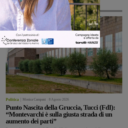
Ultime Notizie
Politica
Monica Campani
-
8 Agosto 2026
Punto Nascita della Gruccia, Tucci (FdI):
“Montevarchi è sulla giusta strada di un
aumento dei parti”