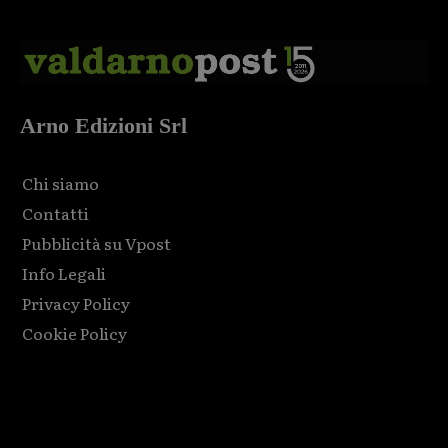
Arno Edizioni Srl
Chi siamo
Contatti
Pubblicità su Vpost
Info Legali
Privacy Policy
Cookie Policy
Html code here! Replace this with any non empty raw html
code and that's it.