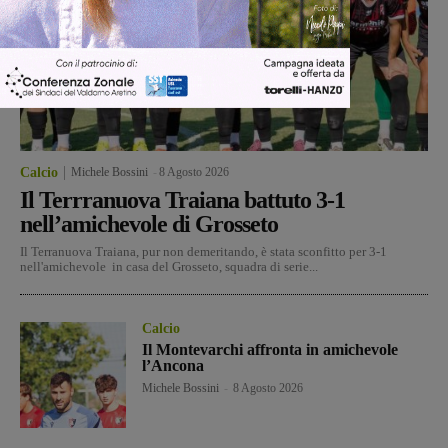
Calcio
Michele Bossini
-
8 Agosto 2026
Il Terrranuova Traiana battuto 3-1
nell’amichevole di Grosseto
Il Terranuova Traiana, pur non demeritando, è stata sconfitto per 3-1
nell'amichevole in casa del Grosseto, squadra di serie...
Calcio
Il Montevarchi affronta in amichevole
l’Ancona
Michele Bossini
-
8 Agosto 2026