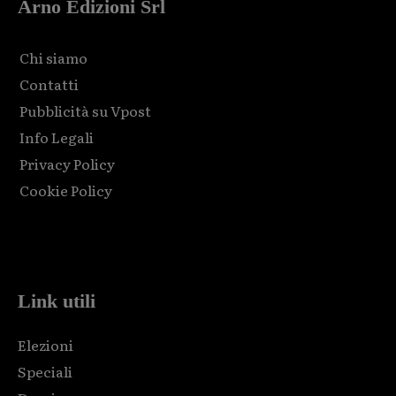
Arno Edizioni Srl
Chi siamo
Contatti
Pubblicità su Vpost
Info Legali
Privacy Policy
Cookie Policy
Html code here! Replace this with any non empty raw html
code and that's it.
Link utili
Elezioni
Speciali