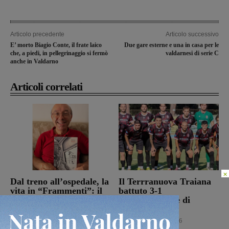
Articolo precedente
Articolo successivo
E’ morto Biagio Conte, il frate laico
Due gare esterne e una in casa per le
che, a piedi, in pellegrinaggio si fermò
valdarnesi di serie C
anche in Valdarno
Articoli correlati
×
Dal treno all’ospedale, la
Il Terrranuova Traiana
vita in “Frammenti”: il
battuto 3-1
primo libro del
nell’amichevole di
valdarnese Luca Livi
Grosseto
Cultura
9 Agosto 2026
Calcio
8 Agosto 2026