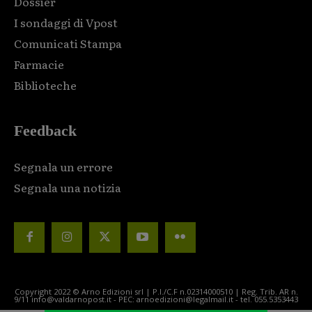
Dossier
I sondaggi di Vpost
Comunicati Stampa
Farmacie
Biblioteche
Feedback
Segnala un errore
Segnala una notizia
Copyright 2022 © Arno Edizioni srl | P.I./C.F n.02314000510 | Reg. Trib. AR n.
9/11 info@valdarnopost.it - PEC: arnoedizioni@legalmail.it - tel. 055.5353443