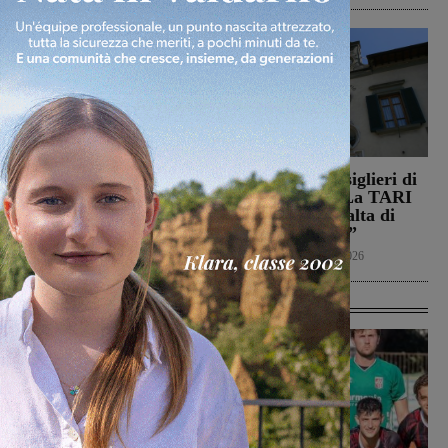
Il Montevarchi affronta
Reggello, i consiglieri di
in amichevole l’Ancona
opposizione: “La TARI
2026 resta più alta di
Calcio
8 Agosto 2026
quella del 2022”
Politica
8 Agosto 2026
Ultime Calcio