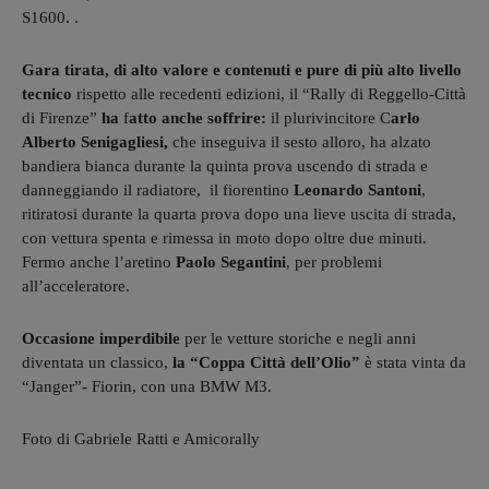
S1600. .
Gara tirata, di alto valore e contenuti e pure di più alto livello
tecnico
rispetto alle recedenti edizioni, il “Rally di Reggello-Città
di Firenze”
ha
f
atto anche soffrire:
il plurivincitore C
arlo
Alberto Senigagliesi,
che inseguiva il sesto alloro, ha alzato
bandiera bianca durante la quinta prova uscendo di strada e
danneggiando il radiatore, il fiorentino
Leonardo Santoni
,
ritiratosi durante la quarta prova dopo una lieve uscita di strada,
con vettura spenta e rimessa in moto dopo oltre due minuti.
Fermo anche l’aretino
Paolo Segantini
, per problemi
all’acceleratore.
Occasione imperdibile
per le vetture storiche e negli anni
diventata un classico,
la “Coppa Città dell’Olio”
è stata vinta da
“Janger”- Fiorin, con una BMW M3.
Foto di Gabriele Ratti e Amicorally