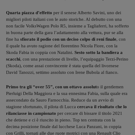
Quarta piazza d’effetto
per il senese Alberto Savini, uno dei
migliori piloti italiani con le auto storiche. Al debutto con una
non facile VolksWagen Polo R5, insieme a Tagliaferri, ha sofferto
in buona parte della gara l’adattamento alla vettura, pur se alla
fine ha
sfiorato il podio con un deciso colpo di reni finale
, con
il quale ha avuto ragione del fiorentino Nicola Fiore, con la
Skoda Fabia in coppia con Natalini.
Sesto sotto la bandiera a
scacchi
, con una prestazione di livello, l’equipaggio Terzi-Perino
(Skoda), come assai convincente è stata quella del livornese
David Tanozzi, settimo assoluto con Irene Bubola al fianco.
Primo tra gli “over 55”, con un ottavo assolut
o il gentlemen
Pierluigi Della Maggiora e la sua ennesima Fabia, sulla quale era
assecondato da Sauro Farnocchia. Reduce da un avvio di
stagione sfortunato, il pilota di Lucca
cercava il risultato che lo
rilanciasse in campionato
per cercare di bissare il titolo 2021
che detiene e ci è riuscito in pieno. Top ten centrata con la
decima posizione finale dal lucchese Luca Panzani, in coppia
con Grilli, tornati alle due ruote motrici con una Renault Clio