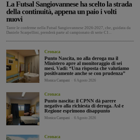
La Futsal Sangiovannese ha scelto la strada
della continuità, appena un paio i volti
nuovi
Tante le conferme nella Futsal Sangiovannese 2026-2027, che, guidata da
Daniele Scarpellini, prenderà parte al campionato di serie C1...
Cronaca
Punto Nascita, no alla deroga ma il
Ministero apre al monitoraggio di sei
mesi. Vadi: “Una risposta che valutiamo
positivamente anche se con prudenza”
Monica Campani
-
6 Agosto 2026
Cronaca
Punto nascita: il CPNN dà parere
negativo alla richiesta di deroga. Asl e
Regione esprimono disappunto
Monica Campani
-
6 Agosto 2026
Cronaca