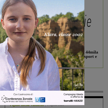
In vetrina
3 Agosto 2026
Estra Notizie agosto: Smart Cities, oltre 44mila
studenti coinvolti, torna il bando per lo sport e
debutta il podcast Estrair
Più lette
Figline Incisa Valdarno
1 Agosto 2026