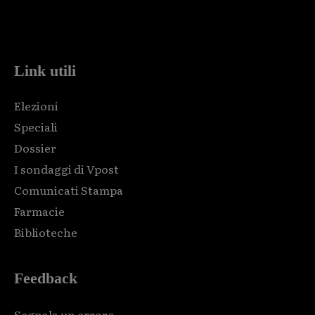
Html code here! Replace this with any non empty raw html
code and that's it.
Link utili
Elezioni
Speciali
Dossier
I sondaggi di Vpost
Comunicati Stampa
Farmacie
Biblioteche
Feedback
Segnala un errore