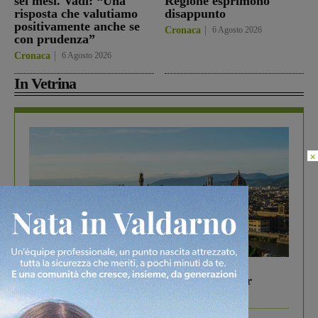
sei mesi. Vadi: “Una
Regione esprimono
risposta che valutiamo
disappunto
positivamente anche se
Cronaca
6 Agosto 2026
con prudenza”
Cronaca
6 Agosto 2026
In Vetrina
×
In vetrina
6 Agosto 2026
Gita di famiglia a Firenze: 5 idee per far
divertire i tuoi figli