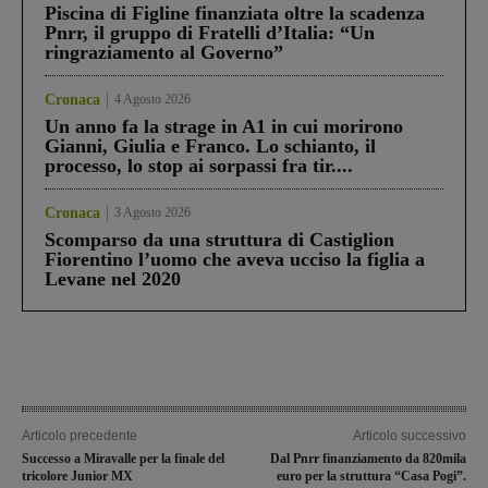
Piscina di Figline finanziata oltre la scadenza
Pnrr, il gruppo di Fratelli d’Italia: “Un
ringraziamento al Governo”
Cronaca
4 Agosto 2026
Un anno fa la strage in A1 in cui morirono
Gianni, Giulia e Franco. Lo schianto, il
processo, lo stop ai sorpassi fra tir....
Cronaca
3 Agosto 2026
Scomparso da una struttura di Castiglion
Fiorentino l’uomo che aveva ucciso la figlia a
Levane nel 2020
Articolo precedente
Articolo successivo
Successo a Miravalle per la finale del
Dal Pnrr finanziamento da 820mila
tricolore Junior MX
euro per la struttura “Casa Pogi”.