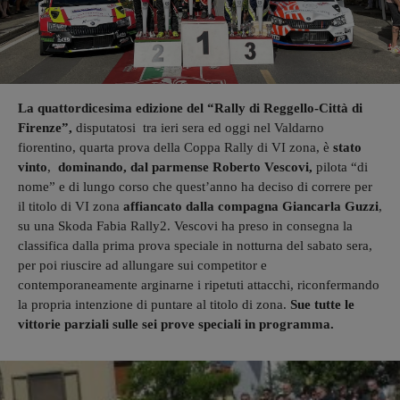
La quattordicesima edizione del “Rally di Reggello-Città di
Firenze”,
disputatosi tra ieri sera ed oggi nel Valdarno
fiorentino, quarta prova della Coppa Rally di VI zona, è
stato
vinto
,
dominando, dal parmense Roberto Vescovi,
pilota “di
nome” e di lungo corso che quest’anno ha deciso di correre per
il titolo di VI zona
affiancato dalla compagna Giancarla Guzzi
,
su una Skoda Fabia Rally2. Vescovi ha preso in consegna la
classifica dalla prima prova speciale in notturna del sabato sera,
per poi riuscire ad allungare sui competitor e
contemporaneamente arginarne i ripetuti attacchi, riconfermando
la propria intenzione di puntare al titolo di zona.
Sue tutte le
vittorie parziali sulle sei prove speciali in programma.