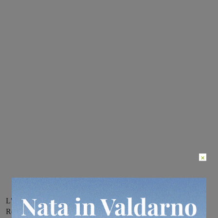
×
L’evento si terrà il 2 e il 3 settembre. Partenza e arrivo a Cascia di
Reggello. Otto prove speciali