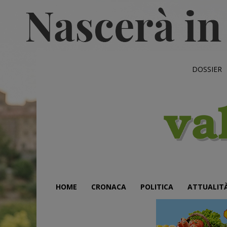
DOSSIER
HOME
CRONACA
POLITICA
ATTUALIT