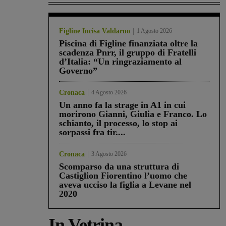
Figline Incisa Valdarno
1 Agosto 2026
Piscina di Figline finanziata oltre la
scadenza Pnrr, il gruppo di Fratelli
d’Italia: “Un ringraziamento al
Governo”
Cronaca
4 Agosto 2026
Un anno fa la strage in A1 in cui
morirono Gianni, Giulia e Franco. Lo
schianto, il processo, lo stop ai
sorpassi fra tir....
Cronaca
3 Agosto 2026
Scomparso da una struttura di
Castiglion Fiorentino l’uomo che
aveva ucciso la figlia a Levane nel
2020
In Vetrina