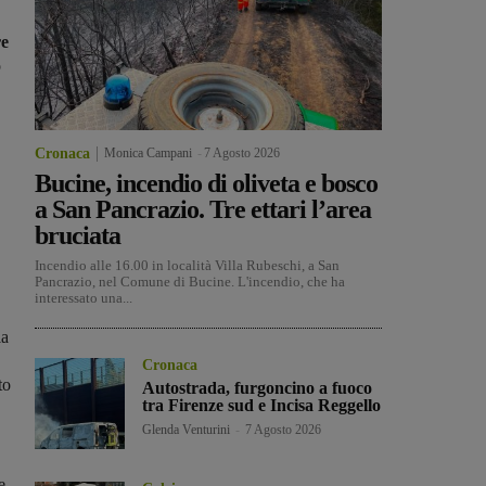
re
o
Cronaca
Monica Campani
-
7 Agosto 2026
Bucine, incendio di oliveta e bosco
a San Pancrazio. Tre ettari l’area
bruciata
Incendio alle 16.00 in località Villa Rubeschi, a San
Pancrazio, nel Comune di Bucine. L'incendio, che ha
interessato una...
la
Cronaca
to
Autostrada, furgoncino a fuoco
tra Firenze sud e Incisa Reggello
Glenda Venturini
-
7 Agosto 2026
e