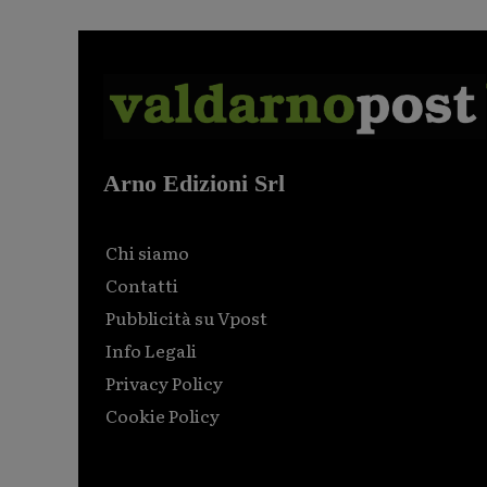
Arno Edizioni Srl
Chi siamo
Contatti
Pubblicità su Vpost
Info Legali
Privacy Policy
Cookie Policy
Html code here! Replace this with any non empty raw
html code and that's it.