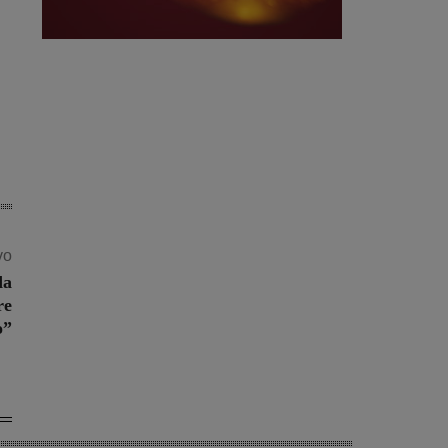
vo
da
re
o”