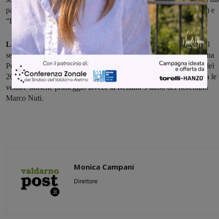
passaggi – Km. 15,00), “Rignano” (su due passaggi – Km. 8,800) e
“La Panca” (su due passaggi – Km. 8,500).
Lo scorso anno il Rally di Reggello vide di nuovo il successo,
il
secondo in due anni, del pisano Carlo Alberto Senigagliesi, con una
Peugeot 208 T16 R5, davanti al valtellinese Gianesini (vincitore del
2015) ed all’emiliano Marti, entrambi con una Ford Fiesta R5. Tra le
vetture storiche primeggiò invece la Renault 5 turbo del fiorentino
Marco Nuti.
Monica Campani
Direttore