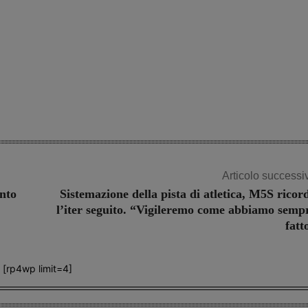
Share
Articolo successi
ento
Sistemazione della pista di atletica, M5S ricor
l’iter seguito. “Vigileremo come abbiamo semp
fatt
[rp4wp limit=4]