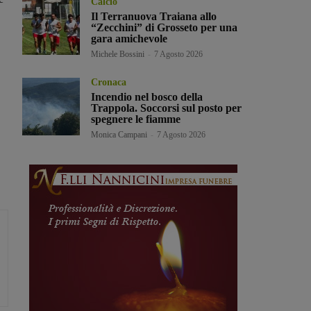
Calcio
Il Terranuova Traiana allo
“Zecchini” di Grosseto per una
gara amichevole
Michele Bossini
-
7 Agosto 2026
Cronaca
Incendio nel bosco della
Trappola. Soccorsi sul posto per
spegnere le fiamme
Monica Campani
-
7 Agosto 2026