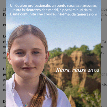
10° Rally di Reggello – città di Firenze: si terrà il 2 e il 3 settemb
l'evento organizzato da Reggello Motorsport.
Iscrizioni aperte fin
al 28 agosto. Partenza e arrivo a Cascia vicino alla Pieve dei Santi
Pietro e Paolo.
Otto prove speciali, per una distanza competitiva di 83,800
chilometri a fronte del totale di 250,400.
Sono strade ricavate dalla
tradizione del rally, che negli anni hanno ricevuto ampi consensi da
parte di chi corre ed anche da parte degli appassionati delle corse su
strada oltre che dagli addetti ai lavori.
La partenza avverrà sabato 2 settembre alle 21,30, le prime a
partire saranno le vetture storiche.
I concorrenti si sfideranno con 
prima prova speciale di “Pietrapiana” (Km. 9,600, che aprirà e
chiuderà la contesa), per poi portarsi al riordinamento notturno previs
in Piazza Aldo Moro a Reggello dalle ore 23,09.
Domenica 3 settembre, la prima vettura uscirà alle 08,00
ed a
seguire si potranno ammirare le restanti sette sfide: “Reggello” (su du