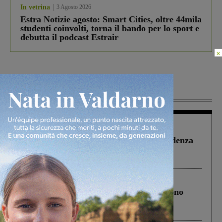
In vetrina
3 Agosto 2026
Estra Notizie agosto: Smart Cities, oltre 44mila
studenti coinvolti, torna il bando per lo sport e
debutta il podcast Estrair
×
Più lette
Figline Incisa Valdarno
1 Agosto 2026
Piscina di Figline finanziata oltre la scadenza
Pnrr, il gruppo di Fratelli d’Italia: “Un
ringraziamento al Governo”
Cronaca
4 Agosto 2026
Un anno fa la strage in A1 in cui morirono
Gianni, Giulia e Franco. Lo schianto, il
processo, lo stop ai sorpassi fra tir....