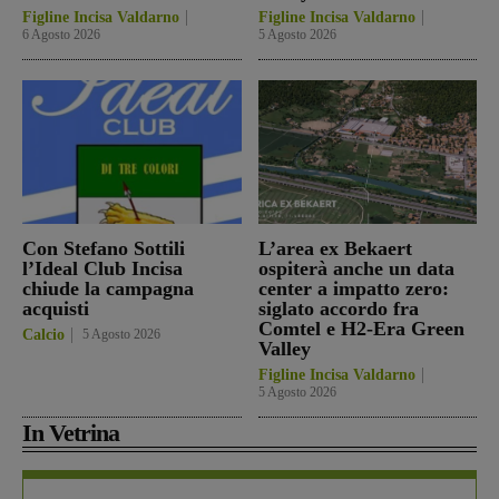
Figline Incisa Valdarno
Figline Incisa Valdarno
6 Agosto 2026
5 Agosto 2026
Con Stefano Sottili
L’area ex Bekaert
l’Ideal Club Incisa
ospiterà anche un data
chiude la campagna
center a impatto zero:
acquisti
siglato accordo fra
Comtel e H2-Era Green
Calcio
5 Agosto 2026
Valley
Figline Incisa Valdarno
5 Agosto 2026
In Vetrina