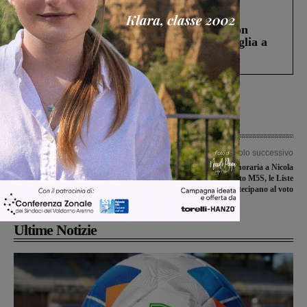
Cronaca
3 Agosto 2026
Scomparso da una struttura di Castiglion
Fiorentino l’uomo che aveva ucciso la figlia a
Levane nel 2020
Articolo precedente
Articolo successivo
Rincari della Tari, Siamo Montevarchi
Cittadinanza onoraria a Nicola
attacca l’Amministrazione comunale
Gratteri: soddisfatto M5S, le Liste
civiche non partecipano al voto
Ultime Notizie