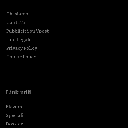
Chi siamo
Contatti
Pubblicità su Vpost
Info Legali
Privacy Policy
Cookie Policy
Html code here! Replace this with any non empty raw html
code and that's it.
Link utili
Elezioni
Speciali
Dossier