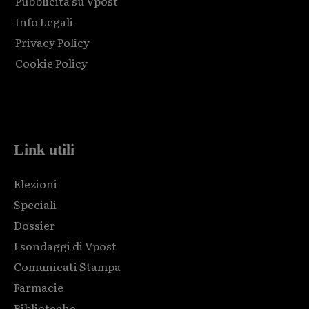
Pubblicità su Vpost
Info Legali
Privacy Policy
Cookie Policy
Html code here! Replace this with any non empty raw html
code and that's it.
Link utili
Elezioni
Speciali
Dossier
I sondaggi di Vpost
Comunicati Stampa
Farmacie
Biblioteche