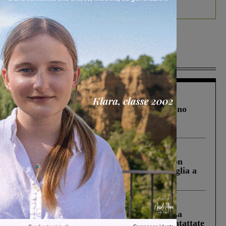
debutta il podcast Estrair
Più lette
Cronaca
4 Agosto 2026
Un anno fa la strage in A1 in cui morirono
Gianni, Giulia e Franco. Lo schianto, il
processo, lo stop ai sorpassi fra tir....
Cronaca
3 Agosto 2026
Scomparso da una struttura di Castiglion
Fiorentino l’uomo che aveva ucciso la figlia a
Levane nel 2020
Cronaca
5 Agosto 2026
Continuano le ricerche di Miah Billal. La
Prefettura: “In caso di avvistamento contattate