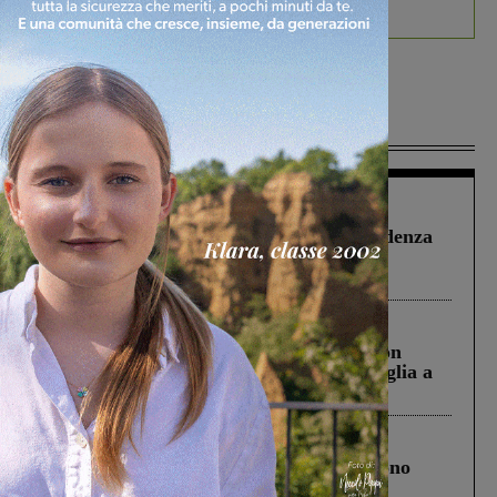
debutta il podcast Estrair
Più lette
Figline Incisa Valdarno
1 Agosto 2026
Piscina di Figline finanziata oltre la scadenza
Pnrr, il gruppo di Fratelli d’Italia: “Un
ringraziamento al Governo”
Cronaca
3 Agosto 2026
Scomparso da una struttura di Castiglion
Fiorentino l’uomo che aveva ucciso la figlia a
Levane nel 2020
Cronaca
4 Agosto 2026
Un anno fa la strage in A1 in cui morirono
Gianni, Giulia e Franco. Lo schianto, il