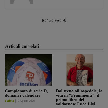
[rp4wp limit=4]
Articoli correlati
Campionato di serie D,
Dal treno all’ospedale, la
domani i calendari
vita in “Frammenti”: il
primo libro del
Calcio
9 Agosto 2026
valdarnese Luca Livi