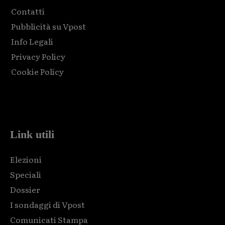
Contatti
Pubblicità su Vpost
Info Legali
Privacy Policy
Cookie Policy
Html code here! Replace this with any non empty raw html
code and that's it.
Link utili
Elezioni
Speciali
Dossier
I sondaggi di Vpost
Comunicati Stampa