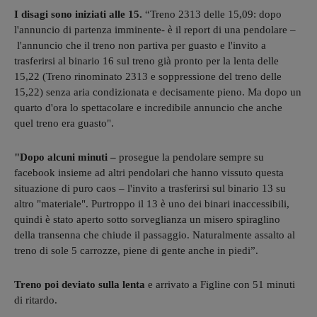
I disagi sono iniziati alle 15.
“Treno 2313 delle 15,09: dopo
l'annuncio di partenza imminente- è il report di una pendolare –
l'annuncio che il treno non partiva per guasto e l'invito a
trasferirsi al binario 16 sul treno già pronto per la lenta delle
15,22 (Treno rinominato 2313 e soppressione del treno delle
15,22) senza aria condizionata e decisamente pieno. Ma dopo un
quarto d'ora lo spettacolare e incredibile annuncio che anche
quel treno era guasto".
"Dopo alcuni minuti –
prosegue la pendolare sempre su
facebook insieme ad altri pendolari che hanno vissuto questa
situazione di puro caos – l'invito a trasferirsi sul binario 13 su
altro "materiale". Purtroppo il 13 è uno dei binari inaccessibili,
quindi è stato aperto sotto sorveglianza un misero spiraglino
della transenna che chiude il passaggio. Naturalmente assalto al
treno di sole 5 carrozze, piene di gente anche in piedi”.
Treno poi deviato sulla lenta
e arrivato a Figline con 51 minuti
di ritardo.