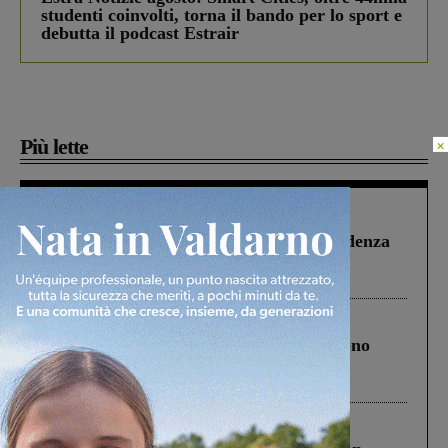
studenti coinvolti, torna il bando per lo sport e
debutta il podcast Estrair
Più lette
×
Figline Incisa Valdarno
1 Agosto 2026
Piscina di Figline finanziata oltre la scadenza
Pnrr, il gruppo di Fratelli d’Italia: “Un
ringraziamento al Governo”
Cronaca
4 Agosto 2026
Un anno fa la strage in A1 in cui morirono
Gianni, Giulia e Franco. Lo schianto, il
processo, lo stop ai sorpassi fra tir....
Cronaca
3 Agosto 2026