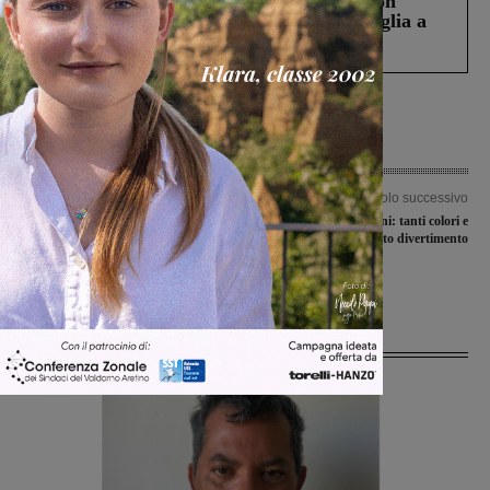
Scomparso da una struttura di Castiglion
Fiorentino l’uomo che aveva ucciso la figlia a
Levane nel 2020
Articolo precedente
Articolo successivo
In fuga dal grande caldo: alla
Festa degli aquiloni: tanti colori e
scoperta dei fiumi valdarnesi. Ecco
tanto divertimento
dove fare il bagno immersi nella
natura
Ultime Notizie