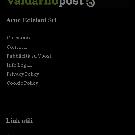
Arno Edizioni Srl
Chi siamo
Contatti
Pubblicità su Vpost
Info Legali
Privacy Policy
Cookie Policy
Html code here! Replace this with any non empty raw html
code and that's it.
Link utili