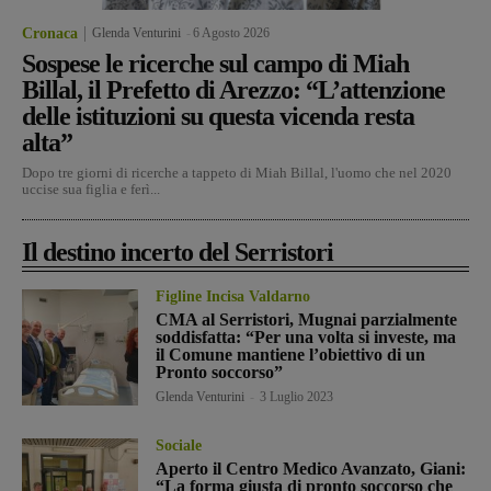
Cronaca
Glenda Venturini
-
6 Agosto 2026
Sospese le ricerche sul campo di Miah
Billal, il Prefetto di Arezzo: “L’attenzione
delle istituzioni su questa vicenda resta
alta”
Dopo tre giorni di ricerche a tappeto di Miah Billal, l'uomo che nel 2020
uccise sua figlia e ferì...
Il destino incerto del Serristori
Figline Incisa Valdarno
CMA al Serristori, Mugnai parzialmente
soddisfatta: “Per una volta si investe, ma
il Comune mantiene l’obiettivo di un
Pronto soccorso”
Glenda Venturini
-
3 Luglio 2023
Sociale
Aperto il Centro Medico Avanzato, Giani:
“La forma giusta di pronto soccorso che