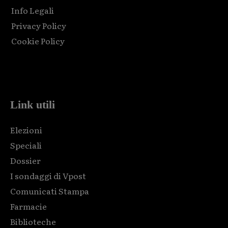
Info Legali
Privacy Policy
Cookie Policy
Html code here! Replace this with any non empty raw html
code and that's it.
Link utili
Elezioni
Speciali
Dossier
I sondaggi di Vpost
Comunicati Stampa
Farmacie
Biblioteche