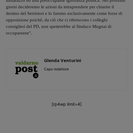
imbarazzo ed una preoccupante ignoranza politica. Nei prossimi
giorni decideremo le azioni da intraprendere per chiarire il
destino del Serristori e lo faremo esclusivamente come forze di
opposizione poiché, da ciò che ci riferiscono i colleghi
consiglieri del PD, non spetterebbe al Sindaco Mugnai di
occuparsene".
Glenda Venturini
Capo redattore
[rp4wp limit=4]