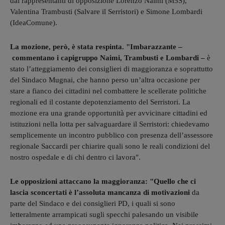
dai rappresentanti di opposizione Lorenzo Naimi (M5S),
Valentina Trambusti (Salvare il Serristori) e Simone Lombardi
(IdeaComune).
La mozione, però, è stata respinta. "Imbarazzante –
commentano i capigruppo Naimi, Trambusti e Lombardi –
è
stato l’atteggiamento dei consiglieri di maggioranza e soprattutto
del Sindaco Mugnai, che hanno perso un’altra occasione per
stare a fianco dei cittadini nel combattere le scellerate politiche
regionali ed il costante depotenziamento del Serristori. La
mozione era una grande opportunità per avvicinare cittadini ed
istituzioni nella lotta per salvaguardare il Serristori: chiedevamo
semplicemente un incontro pubblico con presenza dell’assessore
regionale Saccardi per chiarire quali sono le reali condizioni del
nostro ospedale e di chi dentro ci lavora".
Le opposizioni attaccano la maggioranza: "Quello che ci
lascia sconcertati è l’assoluta mancanza di motivazioni
da
parte del Sindaco e dei consiglieri PD, i quali si sono
letteralmente arrampicati sugli specchi palesando un visibile