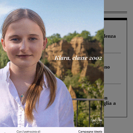
Più lette
Figline Incisa Valdarno
1 Agosto 2026
Piscina di Figline finanziata oltre la scadenza
Pnrr, il gruppo di Fratelli d’Italia: “Un
ringraziamento al Governo”
Cronaca
4 Agosto 2026
Un anno fa la strage in A1 in cui morirono
Gianni, Giulia e Franco. Lo schianto, il
processo, lo stop ai sorpassi fra tir....
Cronaca
3 Agosto 2026
Scomparso da una struttura di Castiglion
Fiorentino l’uomo che aveva ucciso la figlia a
Levane nel 2020