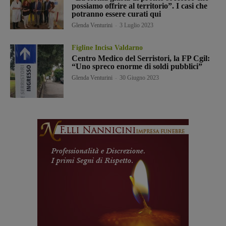
possiamo offrire al territorio”. I casi che
potranno essere curati qui
Glenda Venturini
-
3 Luglio 2023
Figline Incisa Valdarno
Centro Medico del Serristori, la FP Cgil:
“Uno spreco enorme di soldi pubblici”
Glenda Venturini
-
30 Giugno 2023