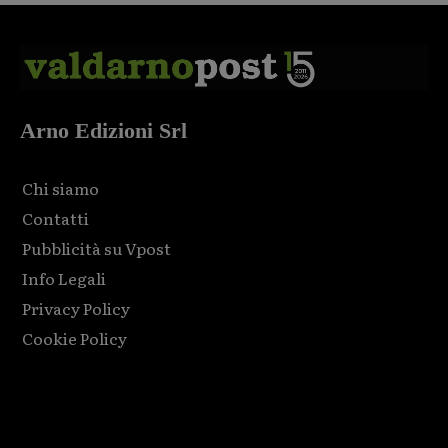
Arno Edizioni Srl
Chi siamo
Contatti
Pubblicità su Vpost
Info Legali
Privacy Policy
Cookie Policy
Html code here! Replace this with any non empty raw html
code and that's it.