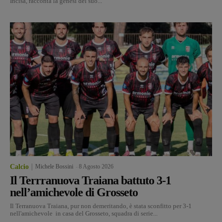
Incisa, racconta la genesi del suo...
Calcio
Michele Bossini
-
8 Agosto 2026
Il Terrranuova Traiana battuto 3-1
nell’amichevole di Grosseto
Il Terranuova Traiana, pur non demeritando, è stata sconfitto per 3-1
nell'amichevole in casa del Grosseto, squadra di serie...