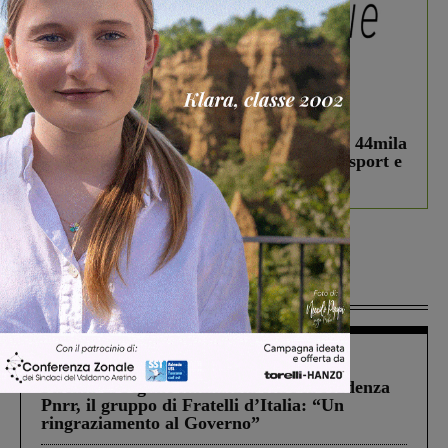
In vetrina
3 Agosto 2026
Estra Notizie agosto: Smart Cities, oltre 44mila
studenti coinvolti, torna il bando per lo sport e
debutta il podcast Estrair
Più lette
Figline Incisa Valdarno
1 Agosto 2026
Piscina di Figline finanziata oltre la scadenza
Pnrr, il gruppo di Fratelli d’Italia: “Un
ringraziamento al Governo”