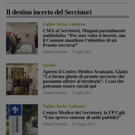
Il destino incerto del Serristori
Figline Incisa Valdarno
CMA al Serristori, Mugnai parzialmente
soddisfatta: “Per una volta si investe, ma
il Comune mantiene l’obiettivo di un
Pronto soccorso”
Glenda Venturini
-
3 Luglio 2023
Sociale
Aperto il Centro Medico Avanzato, Giani:
“La forma giusta di pronto soccorso che
possiamo offrire al territorio”. I casi che
potranno essere curati qui
Glenda Venturini
-
3 Luglio 2023
Figline Incisa Valdarno
Centro Medico del Serristori, la FP Cgil:
“Uno spreco enorme di soldi pubblici”
Glenda Venturini
-
30 Giugno 2023