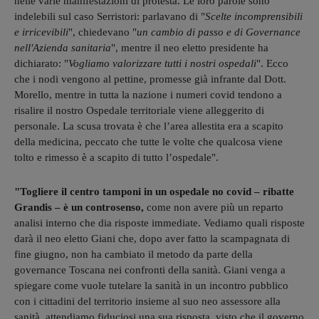
nelle varie manifestazioni di protesta. Le loro parole sono
indelebili sul caso Serristori: parlavano di "
Scelte incomprensibili
e irricevibili
", chiedevano "
un cambio di passo e di Governance
nell'Azienda sanitaria
", mentre il neo eletto presidente ha
dichiarato: "
Vogliamo valorizzare tutti i nostri ospedali
". Ecco
che i nodi vengono al pettine, promesse già infrante dal Dott.
Morello, mentre in tutta la nazione i numeri covid tendono a
risalire il nostro Ospedale territoriale viene alleggerito di
personale. La scusa trovata è che l’area allestita era a scapito
della medicina, peccato che tutte le volte che qualcosa viene
tolto e rimesso è a scapito di tutto l’ospedale".
"Togliere il centro tamponi in un ospedale no covid – ribatte
Grandis – è un controsenso,
come non avere più un reparto
analisi interno che dia risposte immediate. Vediamo quali risposte
darà il neo eletto Giani che, dopo aver fatto la scampagnata di
fine giugno, non ha cambiato il metodo da parte della
governance Toscana nei confronti della sanità. Giani venga a
spiegare come vuole tutelare la sanità in un incontro pubblico
con i cittadini del territorio insieme al suo neo assessore alla
sanità, attendiamo fiduciosi una sua risposta, visto che il governo