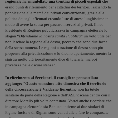
regionale ha smantellato una trentina di piccoli ospedali
che
erano punti di riferimento per i cittadini dei territori, lasciando la
popolazione alla mercé dei privati convenzionati, grazie alla
politica dei tagli effettuati creando liste di attesa lunghissime in
modo di avere la scusa per passare i servizi ai privati. Il neo
Presidente di Regione pubblicizzava in campagna elettorale lo
slogan “
Difendiamo la nostra sanità Pubblica
” un voto utile per
non lasciare la regione alla destra, peccato che sono due facce
della stessa moneta. Le regioni a trazione di destra sono più
propense alla privatizzazione e lo dicono apertamente, mentre la
sinistra molto più ipocritamente dice di tutelarla, ma poi
privatizza nelle oscure stanze".
In riferimento al Serristori, il consigliere pentastellato
aggiunge: "Questo ennesimo atto dimostra che il territorio
della circoscrizione 2 Valdarno fiorentino
non ha tutele
sanitarie da parte della Regione e dall’ASL toscana centro con il
direttore Morello più volte contestato. Vorrei anche ricordare che
in campagna elettorale sia Benucci insieme ai due sindaci di
Figline Incisa e di Rignan sono venuti alle a fare le comparsate