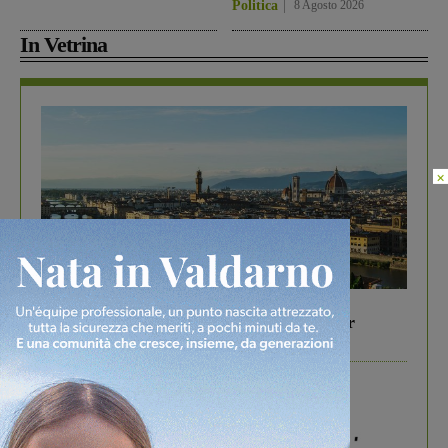
Politica
8 Agosto 2026
In Vetrina
×
In vetrina
6 Agosto 2026
Gita di famiglia a Firenze: 5 idee per far
divertire i tuoi figli