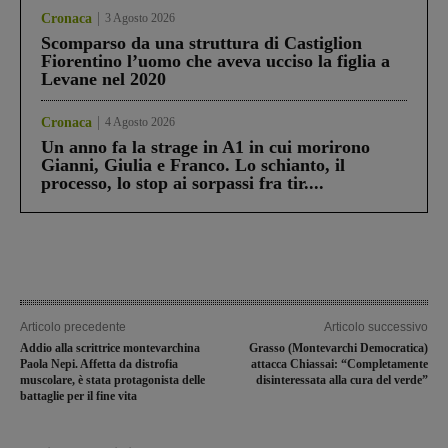
Cronaca
3 Agosto 2026
Scomparso da una struttura di Castiglion
Fiorentino l’uomo che aveva ucciso la figlia a
Levane nel 2020
Cronaca
4 Agosto 2026
Un anno fa la strage in A1 in cui morirono
Gianni, Giulia e Franco. Lo schianto, il
processo, lo stop ai sorpassi fra tir....
Articolo precedente
Articolo successivo
Addio alla scrittrice montevarchina
Grasso (Montevarchi Democratica)
Paola Nepi. Affetta da distrofia
attacca Chiassai: “Completamente
muscolare, è stata protagonista delle
disinteressata alla cura del verde”
battaglie per il fine vita