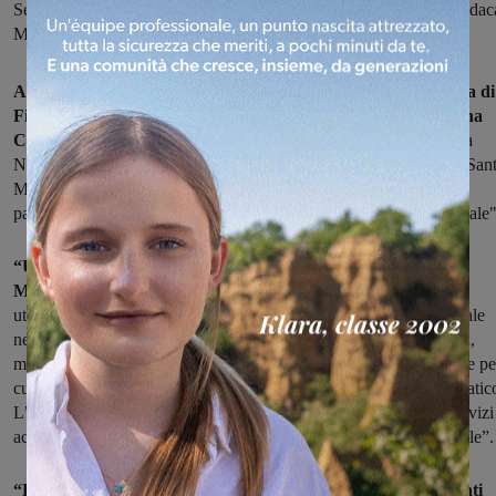
Serristori. “Una frase del genere è inaccettabile”, commenta la sindac
Mugnai. “La Ausl Toscana Centro minimizza il problema”
Arriva a distanza di mezza mattinata, la risposta della sindaca di
Figline e Incisa Giulia Mugnai a quella nota della Ausl Toscana
Centro
, che sostanzialmente invitava i cittadini a recarsi a Ponte a
Niccheri, per i servizi chiusi d'estate al Serristori, anche perché il San
Maria Annunziata “dista solo 16 chilometri”. Mugnai le definisce
parole "inaccettabili", e che denotano "un atteggiamento superficiale
“Una frase del genere è inaccettabile – commenta la sindaca
Mugnai – la Ausl Toscana Centro minimizza il problema
utilizzando un’espressione che denota un atteggiamento superficiale
nei confronti di quei pazienti che vivono un momento di difficoltà,
magari accompagnato da situazioni di disagio economico e sociale pe
cui anche un breve spostamento può risultare fortemente problematic
L’obiettivo di tutti, invece, dovrebbe essere quello di garantire servizi
accessibilità a prescindere dall’organizzazione interna del personale”.
“Per quanto tutti conosciamo le difficoltà economiche degli enti