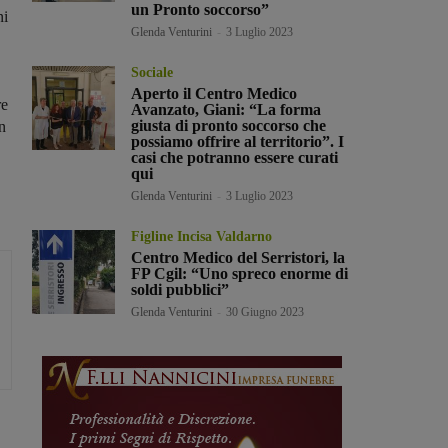
un Pronto soccorso”
ni
Glenda Venturini
-
3 Luglio 2023
Sociale
Aperto il Centro Medico
re
Avanzato, Giani: “La forma
giusta di pronto soccorso che
in
possiamo offrire al territorio”. I
casi che potranno essere curati
qui
Glenda Venturini
-
3 Luglio 2023
Figline Incisa Valdarno
Centro Medico del Serristori, la
FP Cgil: “Uno spreco enorme di
soldi pubblici”
Glenda Venturini
-
30 Giugno 2023