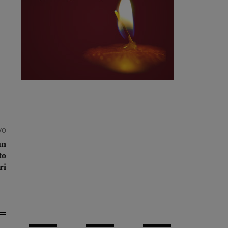
vo
un
to
ri