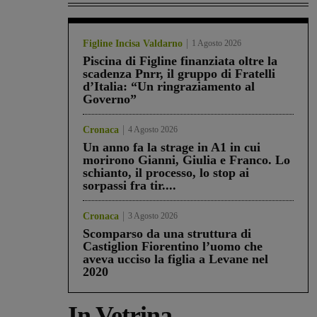
Figline Incisa Valdarno
1 Agosto 2026
Piscina di Figline finanziata oltre la
scadenza Pnrr, il gruppo di Fratelli
d’Italia: “Un ringraziamento al
Governo”
Cronaca
4 Agosto 2026
Un anno fa la strage in A1 in cui
morirono Gianni, Giulia e Franco. Lo
schianto, il processo, lo stop ai
sorpassi fra tir....
Cronaca
3 Agosto 2026
Scomparso da una struttura di
Castiglion Fiorentino l’uomo che
aveva ucciso la figlia a Levane nel
2020
In Vetrina