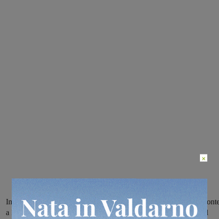
×
In una nota, l’Azienda sanitaria invitava i cittadini a rivolgersi a Pont
a Niccheri per servizi come farmacia e pediatria, ridotti in estate al