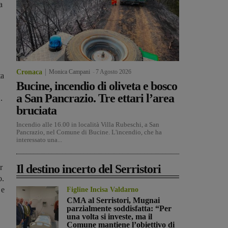
a
Cronaca
Monica Campani
-
7 Agosto 2026
ta
Bucine, incendio di oliveta e bosco
a San Pancrazio. Tre ettari l’area
".
bruciata
Incendio alle 16.00 in località Villa Rubeschi, a San
Pancrazio, nel Comune di Bucine. L'incendio, che ha
interessato una...
Il destino incerto del Serristori
r
o.
 e
Figline Incisa Valdarno
CMA al Serristori, Mugnai
parzialmente soddisfatta: “Per
una volta si investe, ma il
Comune mantiene l’obiettivo di