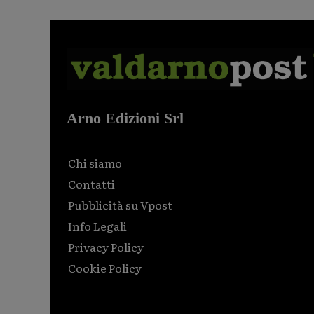
Arno Edizioni Srl
Chi siamo
Contatti
Pubblicità su Vpost
Info Legali
Privacy Policy
Cookie Policy
Html code here! Replace this with any non empty raw
html code and that's it.