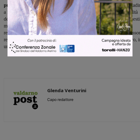
pubblici – conclude Giulia Mugnai –
non possiamo ridurre i cittadi
a numeri: la logica che deve guidarci è quella di migliorare la qualità
della vita dei cittadini, non di creare ulteriori difficoltà. Per tutti questi
motivi adesso risulta ancora più urgente l’incontro con l’assessore
regionale Saccardi, di cui aspettiamo di conoscere la data”. L'assesso
regionale alla sanità ha parlato di un incontro con i sindaci in arrivo, 
una intervista rilasciata proprio a Valdarnopost.
Glenda Venturini
Capo redattore