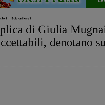
istori
Edizioni locali
replica di Giulia Mugna
ccettabili, denotano su