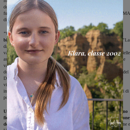
forte precarietà in essere dell’Ospedale Serristori, minacciato di
declassamento e quindi ridotto a mero stabilimento con semplici
funzioni di pronto soccorso subalterno al presidio ospedaliero OSMA
di Bagno a Ripoli".
"Un ospedale, così ridotto, non è in grado di dare risposte ai
bisogni di salute dei cittadini" sostengono Cobas e Comitato.
"La
data individuata tra i vari livelli istituzionali per il 2 settembre non
valorizza neppure la recente e importante sottoscrizione da parte delle
associazioni del volontariato e delle reti e circoli della società civile
valdarnesi con i tre Sindaci, Mugnai, Benucci, Lorenzini, di un
documento congiunto che denuncia la revoca unilaterale da parte del
Direttore Generale della Asl, dottor Morello, del patto territoriale
vigente, il non rispetto dell’attuale piano socio sanitario, e i tagli
indiscriminati predisposti dagli attuali manager con la soppressioni di
posti letto, reparti di degenza, attività, servizi e personale".
Una serie di problemi che hanno portato i Sindaci del Valdarno
fiorentino a richiedere, anch’essi, un cambio dell’attuale gestione
della Ausl,
insieme a impegni precisi e puntuali da parte di Regione 