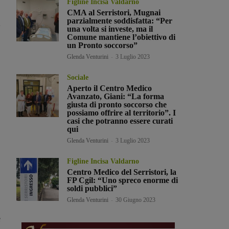
Figline Incisa Valdarno
CMA al Serristori, Mugnai
parzialmente soddisfatta: “Per
una volta si investe, ma il
Comune mantiene l’obiettivo di
un Pronto soccorso”
Glenda Venturini
-
3 Luglio 2023
Sociale
Aperto il Centro Medico
Avanzato, Giani: “La forma
giusta di pronto soccorso che
possiamo offrire al territorio”. I
casi che potranno essere curati
qui
Glenda Venturini
-
3 Luglio 2023
Figline Incisa Valdarno
Centro Medico del Serristori, la
FP Cgil: “Uno spreco enorme di
soldi pubblici”
Glenda Venturini
-
30 Giugno 2023
e