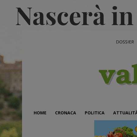
DOSSIER
HOME
CRONACA
POLITICA
ATTUALIT