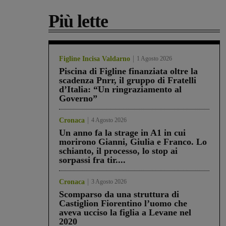
Più lette
Figline Incisa Valdarno
1 Agosto 2026
Piscina di Figline finanziata oltre la
scadenza Pnrr, il gruppo di Fratelli
d’Italia: “Un ringraziamento al
Governo”
Cronaca
4 Agosto 2026
Un anno fa la strage in A1 in cui
morirono Gianni, Giulia e Franco. Lo
schianto, il processo, lo stop ai
sorpassi fra tir....
Cronaca
3 Agosto 2026
Scomparso da una struttura di
Castiglion Fiorentino l’uomo che
aveva ucciso la figlia a Levane nel
2020