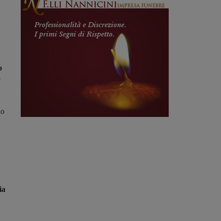
o
e
io
ia