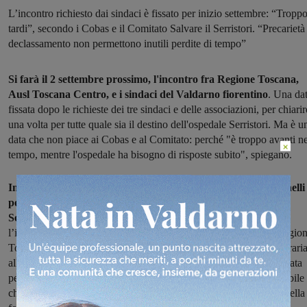
L’incontro richiesto dai sindaci è fissato per inizio settembre: “Tropp
tardi”, secondo i Cobas e il Comitato Salvare il Serristori. “Precarietà
declassamento non permettono inutili perdite di tempo”
Si farà il 2 settembre prossimo, l'incontro fra Regione Toscana,
Ausl Toscana Centro, e i sindaci del Valdarno fiorentino
. Una da
fissata dopo le richieste dei tre sindaci e delle associazioni, per chiarir
una volta per tutte quale sia il destino dell'ospedale Serristori. Ma è u
data che non piace ai Cobas e al Comitato: perché "è troppo avanti ne
×
tempo, mentre l'ospedale ha bisogno di risposte subito", spiegano.
In una lettera congiunta, firmata da Mangiola, Calò e Fontanelli
per i Cobas e da Clara Mugnai per il Comitato Salvare il
Serristori,
si legge: "Abbiamo appreso attraverso la stampa che
l’incontro richiesto dai tre Sindaci del Valdarno fiorentino alla Regio
Toscana, dopo la straordinaria manifestazione del 26 giugno contrari
allo smantellamento del presidio ospedaliero Serristori, è stata fissata
per il 2 settembre. Una data socialmente e politicamente inaccettabile
che sottovaluta e non tiene conto della gravità della situazione e della