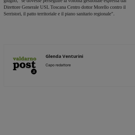
giugno, "se dovesse perseguire la volontà gestionale espressa dal
Direttore Generale USL Toscana Centro dottor Morello contro il
Serristori, il patto territoriale e il piano sanitario regionale".
Glenda Venturini
Capo redattore
Share