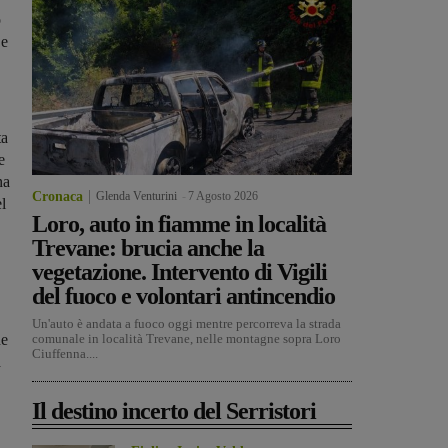
o
 e
ta
e
na
Cronaca
Glenda Venturini
-
7 Agosto 2026
l
Loro, auto in fiamme in località
Trevane: brucia anche la
vegetazione. Intervento di Vigili
del fuoco e volontari antincendio
Un'auto è andata a fuoco oggi mentre percorreva la strada
ne
comunale in località Trevane, nelle montagne sopra Loro
Ciuffenna....
a
Il destino incerto del Serristori