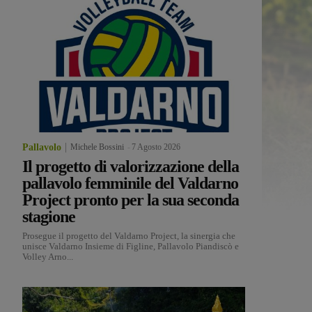
Pallavolo
Michele Bossini
-
7 Agosto 2026
Il progetto di valorizzazione della
pallavolo femminile del Valdarno
Project pronto per la sua seconda
stagione
Prosegue il progetto del Valdarno Project, la sinergia che
unisce Valdarno Insieme di Figline, Pallavolo Piandiscò e
Volley Arno...