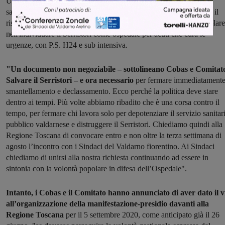
USL Toscana Centro per il reintegro dei medici e del personale
sanitario del comparto mancanti, di tutti i posti letto soppressi, per il
rispetto degli impegni sottoscritti con il patto territoriale, in particolare
nell'individuare il Serristori come ospedale per acuti che cura le
urgenze, con P.S. H24 e sub intensiva.
"Un documento non negoziabile – sottolineano Cobas e Comitat
Salvare il Serristori – e ora necessario
per fermare immediatament
smantellamento e declassamento. Ecco perché la politica deve stare
dentro ai tempi. Più volte abbiamo ribadito che è una corsa contro il
tempo, per fermare chi lavora solo per depotenziare il servizio sanitar
pubblico valdarnese e distruggere il Serristori. Chiediamo quindi alla
Regione Toscana di convocare entro e non oltre la terza settimana di
agosto l’incontro con i Sindaci del Valdarno fiorentino. Ai Sindaci
chiediamo di unirsi alla nostra richiesta continuando ad essere in
sintonia con la volontà popolare in difesa dell’Ospedale".
Intanto, i Cobas e il Comitato hanno annunciato di aver dato il v
all’organizzazione della manifestazione-presidio davanti alla
Regione Toscana
per il 5 settembre 2020, come anticipato già il 26