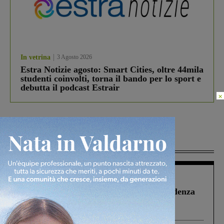
In vetrina
3 Agosto 2026
Estra Notizie agosto: Smart Cities, oltre 44mila
studenti coinvolti, torna il bando per lo sport e
debutta il podcast Estrair
×
Più lette
Figline Incisa Valdarno
1 Agosto 2026
Piscina di Figline finanziata oltre la scadenza
Pnrr, il gruppo di Fratelli d’Italia: “Un
ringraziamento al Governo”