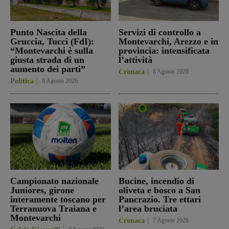
Punto Nascita della
Servizi di controllo a
Gruccia, Tucci (FdI):
Montevarchi, Arezzo e in
“Montevarchi è sulla
provincia: intensificata
giusta strada di un
l’attività
aumento dei parti”
Cronaca
8 Agosto 2026
Politica
8 Agosto 2026
Campionato nazionale
Bucine, incendio di
Juniores, girone
oliveta e bosco a San
interamente toscano per
Pancrazio. Tre ettari
Terranuova Traiana e
l’area bruciata
Montevarchi
Cronaca
7 Agosto 2026