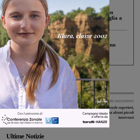
Cronaca
3 Agosto 2026
Scomparso da una struttura di Castiglion
Fiorentino l’uomo che aveva ucciso la figlia a
Levane nel 2020
Cronaca
4 Agosto 2026
Un anno fa la strage in A1 in cui morirono
Gianni, Giulia e Franco. Lo schianto, il
processo, lo stop ai sorpassi fra tir....
Articolo precedente
Articolo successivo
La Bucinese si aggiudica per 3-0
Manutenzione nelle scuole superiori,
l’amichevole con la Castenuovese
la Provincia programma alcuni piccoli
interventi
Ultime Notizie