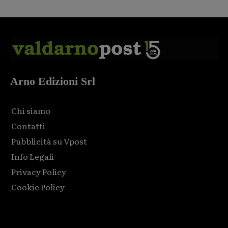
Arno Edizioni Srl
Chi siamo
Contatti
Pubblicità su Vpost
Info Legali
Privacy Policy
Cookie Policy
Html code here! Replace this with any non empty raw html
code and that's it.