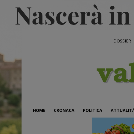
DOSSIER
HOME
CRONACA
POLITICA
ATTUALIT