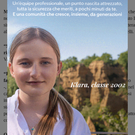
Massima attenzione e sensibilità per i pendolari del Valdarno
che
negli ultimi mesi hanno patito numerose difficoltà: questo ha chiesto I
sindaco di Cavriglia Leonardo Degl'Innocenti o Sanni con una lettera
all'assessore ai trasporti della Regione Toscana Vincenzo Ceccarelli.
“Sarebbe opportuno riconoscere un risarcimento tramite il
rimborso totale o parziale dell'abbonamento
ai pendolari del
Valdarno che hanno patito disagi negli ultimi mesi”.
“Premesso che nessuno ha la bacchetta magica per risolvere
facilmente problemi assai complessi
– ha scritto il primo cittadino
-, riconosciamo un grande lavoro da parte della Regione Toscana nel
campo ferroviario, soprattutto negli ultimi anni, a partire dai corposi
investimenti (treni nuovi, potenziamento della rete, lavori nelle
stazioni) volti anche a limitare gli annosi ritardi dei convogli per i
pendolari del Valdarno, dovuti all'eccessivo traffico dei treni nel tratto
compreso tra il Valdarno e Firenze (288 treni al giorno)”.
Quindi la richiesta di attenzione e di risarcimento.
“Visti gli