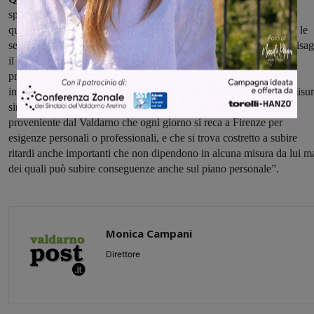
spiacevoli e ripetuti ritardi che i pendolari sono costretti quasi
quotidianamente a subire, siamo a chiederTi di impegnarTi presso le
sedi più opportune per far riconoscere loro, nei mesi di peggiori disag
il rimborso del costo dell’abbonamento, corrispondendo così sia il
prezzo del servizio non regolarmente usufruito ma anche un
indennizzo per le difficoltà patite. Riteniamo che questa sia una misu
simbolica ma importante, che riconosce un disagio al cittadino
proveniente dal Valdarno che ogni giorno si reca a Firenze per
esigenze personali o professionali, e che si trova costretto a subire
ritardi anche importanti che non dipendono in alcuna misura da lui m
dei quali può subire conseguenze anche sul piano personale”.
Monica Campani
Direttore