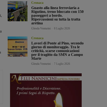
Cronaca
Guasto alla linea ferroviaria a
Rigutino, treno bloccato con 150
i,
passeggeri a bordo.
Ripercussioni su tutta la tratta
aretina
Glenda Venturini
-
8 Luglio 2026
ra
Cronaca
Lavori di Ponte al Pino, secondo
giorno di monitoraggio. Tra le
criticità, scarse comunicazioni
a
per il tragitto da SMN a Campo
Marte
Glenda Venturini
-
7 Luglio 2026