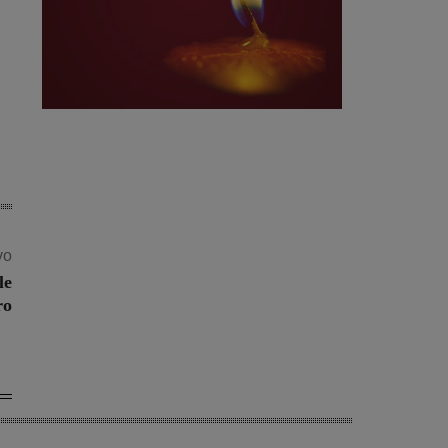
vo
le
ro