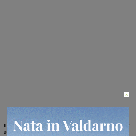
×
Il sindaco di Cavriglia stamani ha scritto una lettera all’assessore ai
trasporti della Regione Toscana Vincenzo Ceccarelli