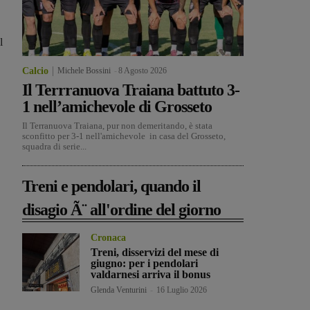
l
Calcio
Michele Bossini
-
8 Agosto 2026
Il Terrranuova Traiana battuto 3-
1 nell’amichevole di Grosseto
Il Terranuova Traiana, pur non demeritando, è stata
sconfitto per 3-1 nell'amichevole in casa del Grosseto,
squadra di serie...
Treni e pendolari, quando il
disagio Ã¨ all'ordine del giorno
Cronaca
Treni, disservizi del mese di
giugno: per i pendolari
valdarnesi arriva il bonus
Glenda Venturini
-
16 Luglio 2026