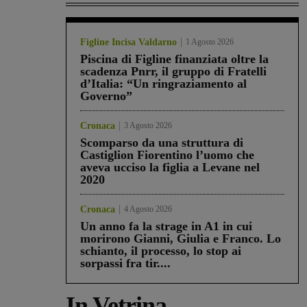
Figline Incisa Valdarno
1 Agosto 2026
Piscina di Figline finanziata oltre la
scadenza Pnrr, il gruppo di Fratelli
d’Italia: “Un ringraziamento al
Governo”
Cronaca
3 Agosto 2026
Scomparso da una struttura di
Castiglion Fiorentino l’uomo che
aveva ucciso la figlia a Levane nel
2020
Cronaca
4 Agosto 2026
Un anno fa la strage in A1 in cui
morirono Gianni, Giulia e Franco. Lo
schianto, il processo, lo stop ai
sorpassi fra tir....
In Vetrina