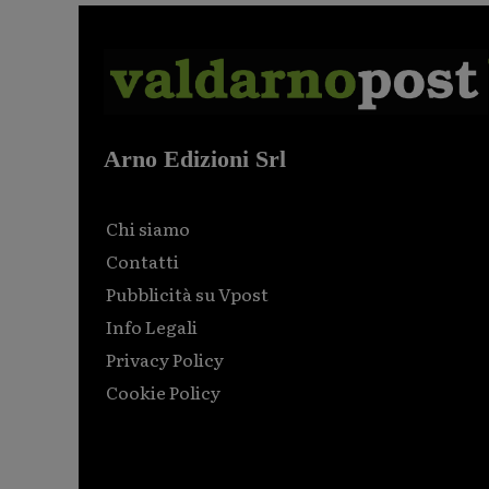
Arno Edizioni Srl
Chi siamo
Contatti
Pubblicità su Vpost
Info Legali
Privacy Policy
Cookie Policy
Html code here! Replace this with any non empty raw
html code and that's it.