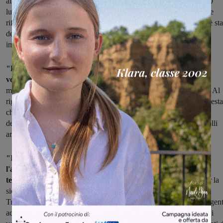
all'episodio della porta sul Jazz: "In merito a quanto accaduto il 20
luglio scorso al treno Regionale 3171, Ferrovie dello Stato Italiane
riferisce che l'arresto del convoglio tra Rovezzano e San Donato è sta
determinato dalla perdita dell'anta di una delle porte di accesso,
immediatamente segnalata dai sistemi di sicurezza di bordo".
"FS evidenzia che l'incidente è il primo di questa tipologia
verificatosi su un convoglio del tipo Jazz,
le cui dinamiche e
modalità non sono assimilabili a quelle relative agli altri incidenti. Al
riguardo, Trenitalia ha subito nominato una Commissione di inchiesta
che ha già iniziato le proprie attività per accertare le cause
dell'inconveniente; nel contempo, sono in corso verifiche e controlli
anche da parte del costruttore".
"In via precauzionale – aveva aggiunto il sottosegretario –
l'accesso dei convogli Jazz alla linea Direttissima è stato
temporaneamente sospeso.
Al riguardo, l'Agenzia nazionale per la
sicurezza delle ferrovie informa di aver provveduto a richiedere a
Trenitalia una relazione dettagliata sull'evento, i provvedimenti urgent
adottati per evitare che l'evento possa verificarsi nuovamente e se i