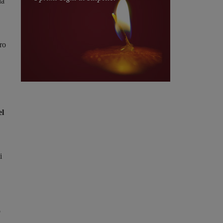
da
ro
el
i
o