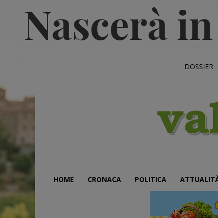
DOSSIER
HOME
CRONACA
POLITICA
ATTUALIT