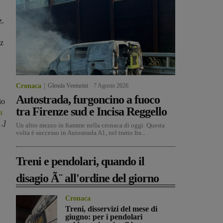
z.
zz
n
Cronaca
Glenda Venturini
-
7 Agosto 2026
Autostrada, furgoncino a fuoco
io
tra Firenze sud e Incisa Reggello
a
…]
Un altro mezzo in fiamme nella cronaca di oggi. Questa
volta è successo in Autostrada A1, nel tratto fra...
Treni e pendolari, quando il
disagio Ã¨ all'ordine del giorno
Cronaca
Treni, disservizi del mese di
giugno: per i pendolari