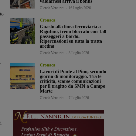
valdarnesi arriva il bonus
Glenda Venturini
-
16 Luglio 2026
to
Cronaca
Guasto alla linea ferroviaria a
Rigutino, treno bloccato con 150
passeggeri a bordo.
Ripercussioni su tutta la tratta
aretina
Glenda Venturini
-
8 Luglio 2026
,
Cronaca
Lavori di Ponte al Pino, secondo
giorno di monitoraggio. Tra le
criticità, scarse comunicazioni
per il tragitto da SMN a Campo
Marte
Glenda Venturini
-
7 Luglio 2026
i