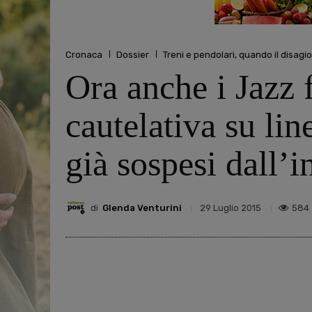
Cronaca
Dossier
Treni e pendolari, quando il disagio
Ora anche i Jazz f
cautelativa su lin
già sospesi dall’i
di
Glenda Venturini
584
29 Luglio 2015