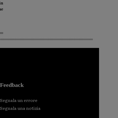
in
ne
Feedback
Segnala un errore
Segnala una notizia