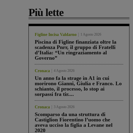
Più lette
Figline Incisa Valdarno
1 Agosto 2026
Piscina di Figline finanziata oltre la
scadenza Pnrr, il gruppo di Fratelli
d’Italia: “Un ringraziamento al
Governo”
Cronaca
4 Agosto 2026
Un anno fa la strage in A1 in cui
morirono Gianni, Giulia e Franco. Lo
schianto, il processo, lo stop ai
sorpassi fra tir....
Cronaca
3 Agosto 2026
Scomparso da una struttura di
Castiglion Fiorentino l’uomo che
aveva ucciso la figlia a Levane nel
2020