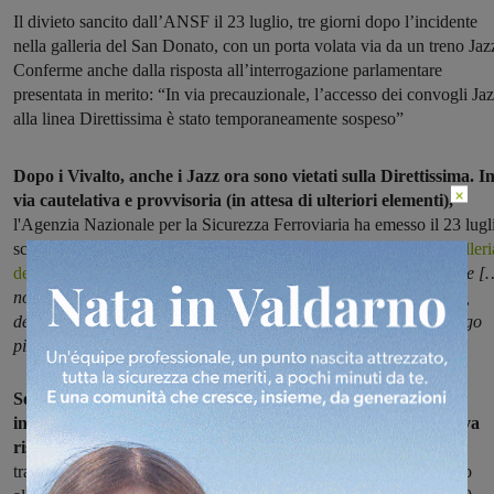
Il divieto sancito dall’ANSF il 23 luglio, tre giorni dopo l’incidente
nella galleria del San Donato, con un porta volata via da un treno Jaz
Conferme anche dalla risposta all’interrogazione parlamentare
presentata in merito: “In via precauzionale, l’accesso dei convogli Ja
alla linea Direttissima è stato temporaneamente sospeso”
Dopo i Vivalto, anche i Jazz ora sono vietati sulla Direttissima. I
×
via cautelativa e provvisoria (in attesa di ulteriori elementi),
l'Agenzia Nazionale per la Sicurezza Ferroviaria ha emesso il 23 lugl
scorso, tre giorni dopo
l'incidente della porta staccata dentro la galleri
del San Donato,
una nota che stabilisce che le
"imprese ferroviarie [
non devono utilizzare i convogli della famiglia Coradia Meridian,
denominati talvolta 'Jazz', su linee la cui velocità massima al rango
più elevato è superiore a 200 km/h"
.
Sempre il 23 luglio scorso, tra l'altro, il sottosegretario alle
infrastrutture e ai trasporti Umberto Del Basso De Caro aveva
risposto in questi termini
all'interrogazione sulla sicurezza dei
trasporti ferroviari, presentata da Segoni e Artini (e altri) in seguito