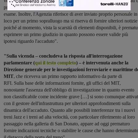
veicoli appartenenti alla medesima famiglia siano stati già interessati 
problematiche assimilabili a quelle rilevate nell'evento in
esame. Inoltre, l'Agenzia riferisce di aver inviato proprio personale in
loco per un primo sopralluogo ma si riserva di fornire ulteriori notizie
poiché al momento, vista la scarsità di elementi disponibili, è prematu
esprimere un primo giudizio in quanto possono essere valide più
ipotesi riguardo l'accaduto".
"Sulla vicenda – concludeva la risposta all'interrogazione
parlamentare (
qui il testo completo
) – è intervenuta anche la
Direzione generale per le investigazioni ferroviarie e marittime d
MIT
, che riceveva un primo rapporto informativo da parte di
RFI. Sulla base delle informazioni fornite, gli uffici del MIT,
nonostante l'assenza dell'obbligo di investigazione in quanto evento
non classificabile come incidente grave […] si sono comunque attivat
con il gestore dell'infrastruttura per ulteriori approfondimenti sulla
dinamica dell'accaduto. Quanto alle possibili interferenze tra i nuovi
treni Jazz e i treni ad alta velocità, con particolare riferimento al loro
passaggio nella galleria di San Donato, appare ad oggi prematuro
fornire indicazioni tecniche o stabilire le cause che hanno determinat
il distacco della porta del treno".