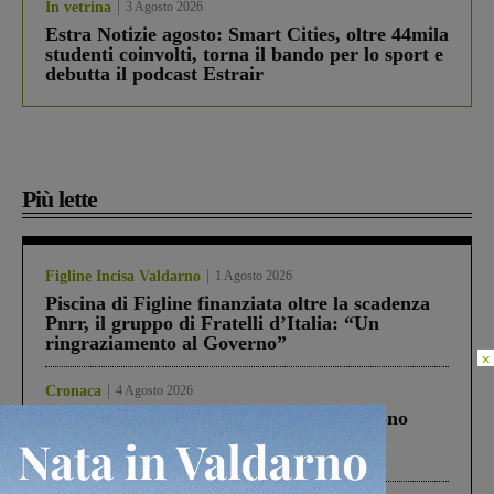
In vetrina
3 Agosto 2026
Estra Notizie agosto: Smart Cities, oltre 44mila
studenti coinvolti, torna il bando per lo sport e
debutta il podcast Estrair
Più lette
Figline Incisa Valdarno
1 Agosto 2026
Piscina di Figline finanziata oltre la scadenza
Pnrr, il gruppo di Fratelli d’Italia: “Un
ringraziamento al Governo”
×
Cronaca
4 Agosto 2026
Un anno fa la strage in A1 in cui morirono
Gianni, Giulia e Franco. Lo schianto, il
processo, lo stop ai sorpassi fra tir....