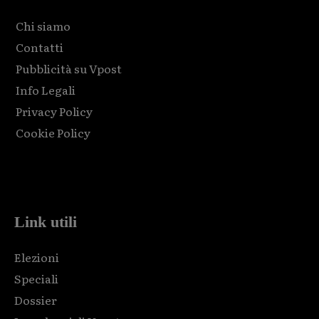
Chi siamo
Contatti
Pubblicità su Vpost
Info Legali
Privacy Policy
Cookie Policy
Html code here! Replace this with any non empty raw html
code and that's it.
Link utili
Elezioni
Speciali
Dossier