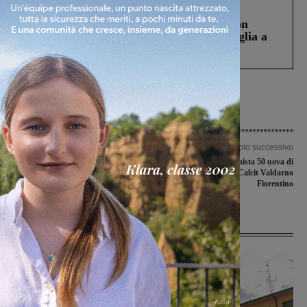
Cronaca
3 Agosto 2026
Scomparso da una struttura di Castiglion
Fiorentino l’uomo che aveva ucciso la figlia a
Levane nel 2020
Articolo precedente
Articolo successivo
Fiocco azzurro in casa di
Il Comune acquista 50 uova di
Valdarnopost: è nato Damiano, il
Pasqua dal Calcit Valdarno
secondogenito di Glenda Venturini
Fiorentino
Ultime Notizie