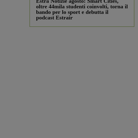
Estra Notizie agosto: Smart Cities,
oltre 44mila studenti coinvolti, torna il
bando per lo sport e debutta il
podcast Estrair