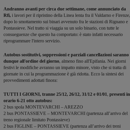
Andranno avanti per circa due settimane, come annunciato da
Rfi,
i lavori per il ripristino della Linea lenta fra il Valdarno e Firenze
dopo lo smottamento sui binari avvenuto fra le stazioni di Rignano e
Pontassieve. Nel tratto si viaggia su un solo binario, con tutte le
consueguenze che questo ha comportato: è stato infatti necessario
riprogrammare l'intero servizio.
Autobus sostitutivi, soppressioni e parziali cancellazioni saranno
dunque all'ordine del giorno
, almeno fino all'Epifania. Nei giorni
festivi le modifiche avranno un impatto minore, visto che si tratta di
giornate in cui la programmazione è già ridotta. Ecco la sintesi dei
provvedimenti adottati finora:
TUTTI I GIORNI, tranne 25/12, 26/12, 31/12 e 01/01
,
presenti in
orario 6-21 otto autobus:
2 bus spola MONTEVARCHI – AREZZO
2 bus PONTASSIEVE – MONTEVARCHI (partenza all’arrivo del
treno regionale limitato Pontassieve)
2 bus FIGLINE – PONTASSIEVE (partenza all’arrivo dei treni