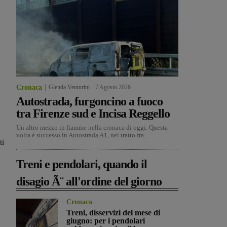
Cronaca
Glenda Venturini
-
7 Agosto 2026
Autostrada, furgoncino a fuoco
tra Firenze sud e Incisa Reggello
Un altro mezzo in fiamme nella cronaca di oggi. Questa
volta è successo in Autostrada A1, nel tratto fra...
ti
Treni e pendolari, quando il
disagio Ã¨ all'ordine del giorno
Cronaca
Treni, disservizi del mese di
giugno: per i pendolari