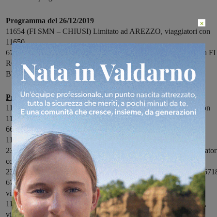
Programma del 26/12/2019
×
11654 (FI SMN – CHIUSI) Limitato ad AREZZO, viaggiatori con
11650
6725 (FI SMN – AR) SOPPRESSO, 11937 (fermate aggiuntive a FI
ROVEZZANO e COMPIOBBI) + 1605 (fermate aggiuntive a
BUCINE, LATERINA e PONTICINO)
Programma del 27/12/2019
11658 (FI SMN – CHIUSI) Limitato ad AREZZO, viaggiatori con
11798
6643 (FI SMN – AR) SOPPRESSO, viaggiatori con 6653
11662 (AR – FI SMN) SOPPRESSO, viaggiatori con 11800
23503 (FI RIFREDI – MONTEVARCHI) SOPPRESSO, viaggiator
con 11937 + 3153 + 11653
23502 (MONTEVARCHI – PT) SOPPRESSO, viaggiatori con 671
6711 (PO – MONTEVARCHI) Limitato a PONTASSIEVE,
viaggiatori con 3157 + 11675
11804 (MONTEVARCHI – PO) Originario da PONTASSIEVE,
viaggiatori con 6706