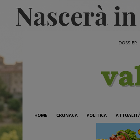
DOSSIER
HOME
CRONACA
POLITICA
ATTUALIT