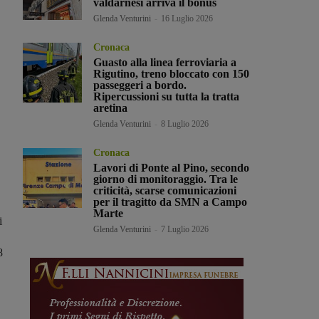
valdarnesi arriva il bonus
Glenda Venturini
-
16 Luglio 2026
Cronaca
Guasto alla linea ferroviaria a
Rigutino, treno bloccato con 150
passeggeri a bordo.
Ripercussioni su tutta la tratta
aretina
Glenda Venturini
-
8 Luglio 2026
Cronaca
Lavori di Ponte al Pino, secondo
giorno di monitoraggio. Tra le
criticità, scarse comunicazioni
per il tragitto da SMN a Campo
Marte
i
Glenda Venturini
-
7 Luglio 2026
8