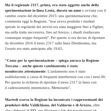
Ma il regionale 2317, prima, era stato oggetto anche della
sperimentazione in linea Lenta, durata un anno
e avviata con il
cambio orario del dicembre 2015: una sperimentazione che,
commenta oggi la Regione, "non aveva prodotto i risultati
sperati: la regolarità dei servizi era stata maggiore fino a Figline,
ma nella tratta successiva, fino ad Arezzo, i ritardi risultavano
comunque troppo frequenti". Per questo si era deciso di riportare
da dicembre 2016 il treno 2317 sulla linea Direttissima, ma
l'orario era stato anticipato alle 19,02.
"Come per la sperimentazione – spiega ancora la Regione
Toscana – anche questo cambiamento è stato
monitorato attentamente
. L'andamento non è stato
soddisfacente a causa di frequenti interferenze con con i treni AV.
Per questo la richiesta di riportare il treno 2317 in linea con
il cadenzamento mnemonico, Memorario".
Martedì scorso la Regione ha incontrato i rappresentanti dei
pendolari della Valdichiana, del Valdarno e di Arezzo,
oltre
che i delegati di RFI, per illustrare i dati dei monitoraggi ed