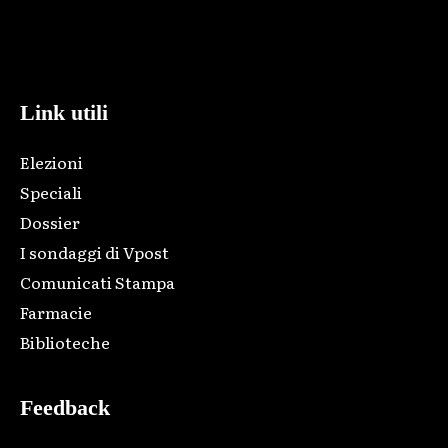
Html code here! Replace this with any non empty raw html
code and that's it.
Link utili
Elezioni
Speciali
Dossier
I sondaggi di Vpost
Comunicati Stampa
Farmacie
Biblioteche
Feedback