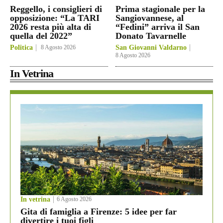
Reggello, i consiglieri di
Prima stagionale per la
opposizione: “La TARI
Sangiovannese, al
2026 resta più alta di
“Fedini” arriva il San
quella del 2022”
Donato Tavarnelle
Politica
8 Agosto 2026
San Giovanni Valdarno
8 Agosto 2026
In Vetrina
In vetrina
6 Agosto 2026
Gita di famiglia a Firenze: 5 idee per far
divertire i tuoi figli