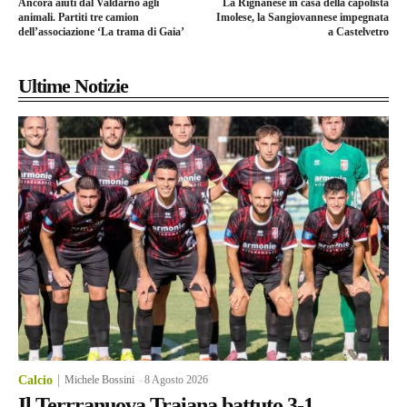
Ancora aiuti dal Valdarno agli
La Rignanese in casa della capolista
animali. Partiti tre camion
Imolese, la Sangiovannese impegnata
dell’associazione ‘La trama di Gaia’
a Castelvetro
Ultime Notizie
Calcio
Michele Bossini
-
8 Agosto 2026
Il Terrranuova Traiana battuto 3-1