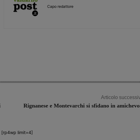
Capo redattore
Share
Articolo successi
i
Rignanese e Montevarchi si sfidano in amichevo
[rp4wp limit=4]