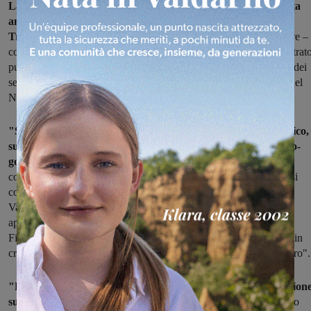
La lettera, oltre che al ministro Danilo Toninelli, è stata inviata
anche al Gruppo Fs e alle Autorità per la Regolazione dei
Trasporti e per la Concorrenza
. "Da mesi – prosegue l'assessore –
continuo a recepire segnalazioni da parte di cittadini e di amministrato
pubblici, che evidenziano i danni prodotti dal proliferare sfrenato dei
servizi ad alta velocità. Ad ogni cambio orario i servizi regionali nel
Nodo fiorentino si piegano alle esigenze dell'Alta Velocità".
"Sulla linea Aretina il servizio cadenzato con orario mnemonico,
su cui si era faticosamente costruito un sistema integrato ferro-
gomma
in tante stazioni, è stato smantellato, perdendo le
corrispondenze fra i vari vettori, i treni modificati nell'orario non si
contano più, da quelli come il 6604 Chiusi CT-Pistoia, che dal
Valdarno porta a Firenze quasi un migliaio di persone, a treni
apparentemente meno significativi, come il 6583 Prato Centrale-
Firenze Campo Marte, che, posticipato di soli 5 minuti, ha messo in
crisi decine di lavoratori impossibilitati ad entrare in orario al lavoro".
"Proprio per poter affrontare in modo costruttivo una riflession
sui temi accennati – ricorda l'assessore Ceccarelli –
le ho scritto