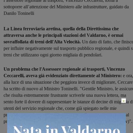
l’assessore regionale ai trasporti, Vincenzo Ceccarelli, torna a
sottoporre all’attenzione del Ministero alle infrastrutture, guidato da
Danilo Toninelli
La Linea ferroviaria aretina, quella della Direttissima che
attraversa anche le principali stazioni del Valdarno, è ormai
sovraffollata di treni dell'Alta Velocità.
Un dato di fatto, che finisc
per influire negativamente sul trasporto pubblico regionale, e quindi s
treni che utilizzano ogni giorno migliaia di pendolari.
Un problema che l'Assessore regionale ai trasporti, Vincenzo
Ceccarelli, aveva già evidenziato direttamente al Ministero:
e ora
alla luce di una situazione che peggiora invece di migliorare, Ceccarel
ha scritto di nuovo al Ministro Toninelli. "Gentile Ministro, le assicur
che risulta estremamente frustrante scriverle una nuova lettera, ma
×
sento forte il dovere di rappresentare le istanze di decine di migliaia d
utenti del servizio regionale che, come già spiegato nelle mie
precedenti comunicazioni, stanno pagando il prezzo conseguente al
proliferare senza soluzione di continuità di servizi alta velocità (Av)".