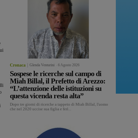
e
ui
Cronaca
Glenda Venturini
-
6 Agosto 2026
Sospese le ricerche sul campo di
,
Miah Billal, il Prefetto di Arezzo:
li
“L’attenzione delle istituzioni su
o
questa vicenda resta alta”
Dopo tre giorni di ricerche a tappeto di Miah Billal, l'uomo
i
che nel 2020 uccise sua figlia e ferì...