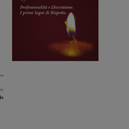
vo
le