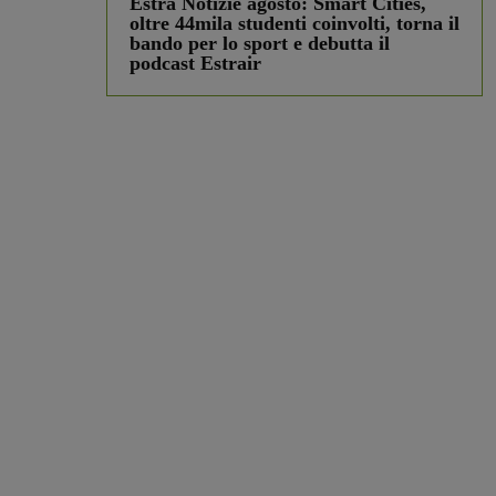
Estra Notizie agosto: Smart Cities,
oltre 44mila studenti coinvolti, torna il
bando per lo sport e debutta il
podcast Estrair