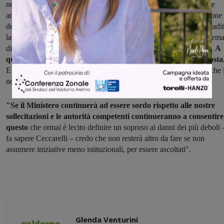
nello scorso mese di giugno, per chiedere un incontro da estendere
anche ai comitati dei pendolari, anche e soprattutto in considerazione
delle molte dichiarazioni da lei rilasciate, nelle quali ha sempre ribadi
la centralità dei diritti dei pendolari nelle strategie del governo in tem
di trasporto pubblico, con particolare riferimento a quello su ferro.
A
questa lettera non ho ricevuto, come di consueto, alcuna risposta
E questo mi sembra ancor più grave, visto che le avevo scritto anche 
nome e per conto dei comitati dei pendolari".
"Se il Ministero continuerà ad essere sordo rispetto alle nostre
sollecitazioni e le autorità competenti continueranno a consentire
questo
che ormai è lecito definire un sopruso ai danni dei più deboli 
fa sapere Ceccarelli – credo che non resterà altro da fare se non
assumere iniziative meno istituzionali, per essere ascoltati".
Glenda Venturini