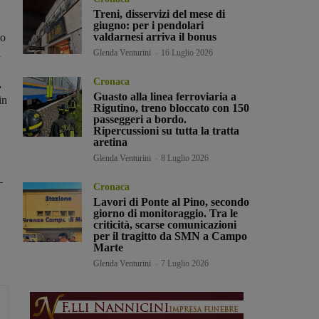
Treni, disservizi del mese di
giugno: per i pendolari
valdarnesi arriva il bonus
to
a
Glenda Venturini
-
16 Luglio 2026
Cronaca
.
Guasto alla linea ferroviaria a
in
Rigutino, treno bloccato con 150
passeggeri a bordo.
Ripercussioni su tutta la tratta
aretina
Glenda Venturini
-
8 Luglio 2026
–
Cronaca
Lavori di Ponte al Pino, secondo
giorno di monitoraggio. Tra le
criticità, scarse comunicazioni
per il tragitto da SMN a Campo
Marte
Glenda Venturini
-
7 Luglio 2026