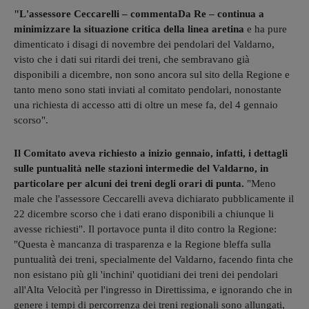
"L'assessore Ceccarelli – commentaDa Re – continua a
minimizzare la situazione critica della linea aretina
e ha pure
dimenticato i disagi di novembre dei pendolari del Valdarno,
visto che i dati sui ritardi dei treni, che sembravano già
disponibili a dicembre, non sono ancora sul sito della Regione e
tanto meno sono stati inviati al comitato pendolari, nonostante
una richiesta di accesso atti di oltre un mese fa, del 4 gennaio
scorso".
Il Comitato aveva richiesto a inizio gennaio, infatti, i dettagli
sulle puntualità nelle stazioni intermedie del Valdarno, in
particolare per alcuni dei treni degli orari di punta.
"Meno
male che l'assessore Ceccarelli aveva dichiarato pubblicamente il
22 dicembre scorso che i dati erano disponibili a chiunque li
avesse richiesti". Il portavoce punta il dito contro la Regione:
"Questa è mancanza di trasparenza e la Regione bleffa sulla
puntualità dei treni, specialmente del Valdarno, facendo finta che
non esistano più gli 'inchini' quotidiani dei treni dei pendolari
all'Alta Velocità per l'ingresso in Direttissima, e ignorando che in
genere i tempi di percorrenza dei treni regionali sono allungati,