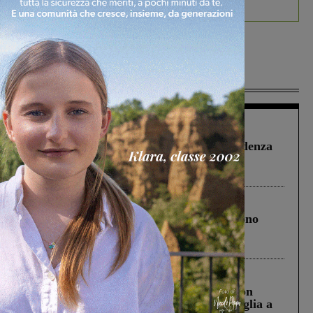
debutta il podcast Estrair
Più lette
Figline Incisa Valdarno
1 Agosto 2026
Piscina di Figline finanziata oltre la scadenza
Pnrr, il gruppo di Fratelli d’Italia: “Un
ringraziamento al Governo”
Cronaca
4 Agosto 2026
Un anno fa la strage in A1 in cui morirono
Gianni, Giulia e Franco. Lo schianto, il
processo, lo stop ai sorpassi fra tir....
Cronaca
3 Agosto 2026
Scomparso da una struttura di Castiglion
Fiorentino l’uomo che aveva ucciso la figlia a