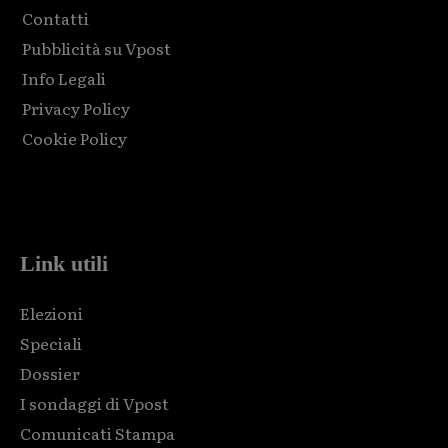
Contatti
Pubblicità su Vpost
Info Legali
Privacy Policy
Cookie Policy
Html code here! Replace this with any non empty raw html
code and that's it.
Link utili
Elezioni
Speciali
Dossier
I sondaggi di Vpost
Comunicati Stampa