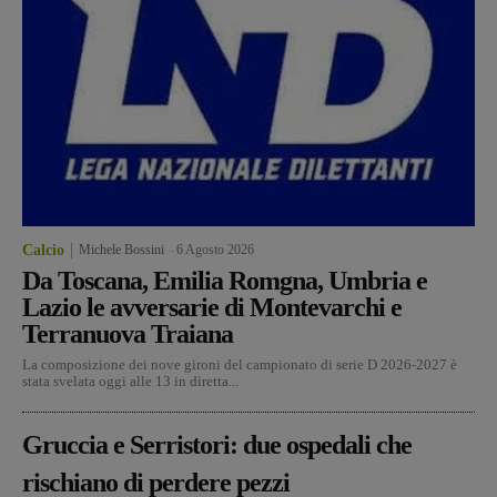
Calcio
Michele Bossini
-
6 Agosto 2026
Da Toscana, Emilia Romgna, Umbria e
Lazio le avversarie di Montevarchi e
Terranuova Traiana
La composizione dei nove gironi del campionato di serie D 2026-2027 è
stata svelata oggi alle 13 in diretta...
Gruccia e Serristori: due ospedali che
rischiano di perdere pezzi