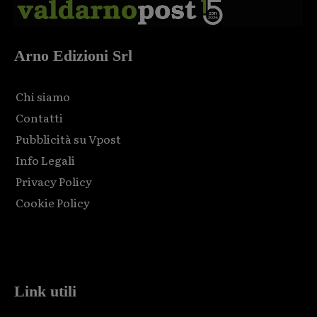
Arno Edizioni Srl
Chi siamo
Contatti
Pubblicità su Vpost
Info Legali
Privacy Policy
Cookie Policy
Html code here! Replace this with any non empty raw html
code and that's it.
Link utili