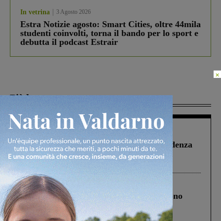
In vetrina
3 Agosto 2026
Estra Notizie agosto: Smart Cities, oltre 44mila
studenti coinvolti, torna il bando per lo sport e
debutta il podcast Estrair
×
Più lette
Figline Incisa Valdarno
1 Agosto 2026
Piscina di Figline finanziata oltre la scadenza
Pnrr, il gruppo di Fratelli d’Italia: “Un
ringraziamento al Governo”
Cronaca
4 Agosto 2026
Un anno fa la strage in A1 in cui morirono
Gianni, Giulia e Franco. Lo schianto, il
processo, lo stop ai sorpassi fra tir....