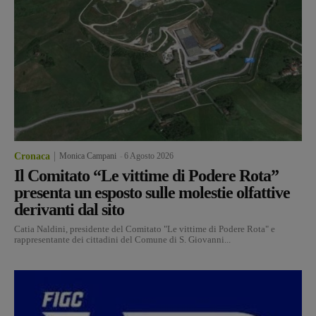
Cronaca
Monica Campani
-
6 Agosto 2026
Il Comitato “Le vittime di Podere Rota”
presenta un esposto sulle molestie olfattive
derivanti dal sito
Catia Naldini, presidente del Comitato "Le vittime di Podere Rota" e
rappresentante dei cittadini del Comune di S. Giovanni...