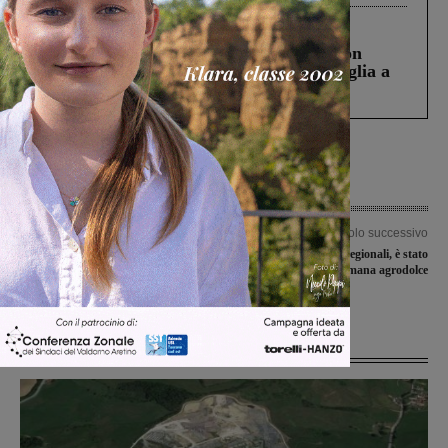
Cronaca
3 Agosto 2026
Scomparso da una struttura di Castiglion
Fiorentino l’uomo che aveva ucciso la figlia a
Levane nel 2020
Articolo precedente
Articolo successivo
Ultimi due giorni per il bando di
Giovanissimi e allievi regionali, è stato
gestione della Banca Temporanea del
un fine settimana agrodolce
Lavoro
Ultime Notizie