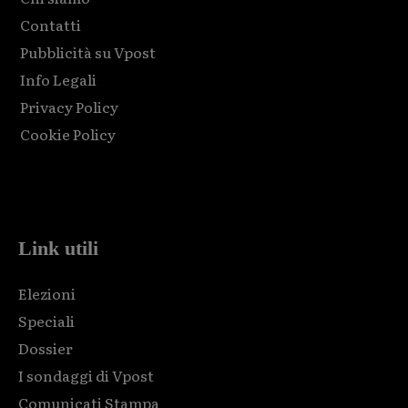
Contatti
Pubblicità su Vpost
Info Legali
Privacy Policy
Cookie Policy
Html code here! Replace this with any non empty raw html
code and that's it.
Link utili
Elezioni
Speciali
Dossier
I sondaggi di Vpost
Comunicati Stampa