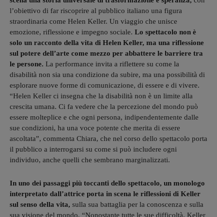
scena una storia universale di trasformazione e speranza,
con
l’obiettivo di far riscoprire al pubblico italiano una figura
straordinaria come Helen Keller. Un viaggio che unisce
emozione, riflessione e impegno sociale.
Lo spettacolo non è
solo un racconto della vita di Helen Keller, ma una riflessione
sul potere dell’arte come mezzo per abbattere le barriere tra
le persone.
La performance invita a riflettere su come la
disabilità non sia una condizione da subire, ma una possibilità di
esplorare nuove forme di comunicazione, di essere e di vivere.
“Helen Keller ci insegna che la disabilità non è un limite alla
crescita umana. Ci fa vedere che la percezione del mondo può
essere molteplice e che ogni persona, indipendentemente dalle
sue condizioni, ha una voce potente che merita di essere
ascoltata”, commenta Chiara, che nel corso dello spettacolo porta
il pubblico a interrogarsi su come si può includere ogni
individuo, anche quelli che sembrano marginalizzati.
In uno dei passaggi più toccanti dello spettacolo, un monologo
interpretato dall’attrice porta in scena le riflessioni di Keller
sul senso della vita,
sulla sua battaglia per la conoscenza e sulla
sua visione del mondo. “Nonostante tutte le sue difficoltà, Keller