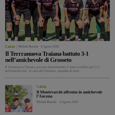
Calcio
Michele Bossini
-
8 Agosto 2026
Il Terrranuova Traiana battuto 3-1
nell’amichevole di Grosseto
Il Terranuova Traiana, pur non demeritando, è stata sconfitto per 3-1
nell'amichevole in casa del Grosseto, squadra di serie...
Calcio
Il Montevarchi affronta in amichevole
l’Ancona
Michele Bossini
-
8 Agosto 2026