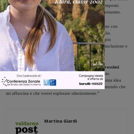
nove” è stata superata a Firenze, dove il pubblico, composto
principalmente da persone sorde, ha risposto con entusiasmo.
Appuntamento a Cavriglia
. Il prossimo appuntamento con
questo spettacolo sarà venerdì 29 novembre a Cavriglia.
Un’occasione da non perdere per assistere a un esempio
concreto di come l’arte possa diventare strumento di inclusione e
partecipazione.
In conclusione abbiamo chiesto a Chiara dei suoi prossimi
progetti.
“Oltre a portare in scena questo spettacolo, sto
lavorando a uno spettacolo di teatro per ragazzi, una mia idea
che svilupperemo sempre con lo stesso regista. È un mondo che
mi affascina e che vorrei esplorare ulteriormente.”
Martina Giardi