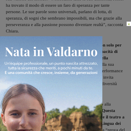
ha trovato il modo di essere un faro di speranza per tante
persone. Le sue parole sono universali, parlano di lotta, di
speranza, di sogni che sembrano impossibili, ma che grazie alla
×
perseveranza e alla passione possono diventare realtà”, racconta
Chiara.
Lo spettacolo sta ottenendo un grande successo, non solo per
la sua profondità emotiva, ma anche per la sua capacità di
sensibilizzare il pubblico riguardo alle tematiche della
disabilità e dell’inclusività.
Chiara Cappelli, grazie alla sua
visione artistica e alla sua sensibilità, ha creato una performance
che non solo rende omaggio a una figura storica, ma invita
anche il pubblico a riflettere su come affrontiamo le diversità
nella società contemporanea.
Lo spettacolo teatrale che ha già incantato il pubblico alla
Biblioteca di Sesto Fiorentino arriva ora a Cavriglia.
Questa
produzione, nata anche con l’obiettivo di avvicinare il teatro a
tutti, mette al centro l’accessibilità, integrando la Lingua dei
Segni Italiana (LIS)
direttamente nella narrazione. La “prova del