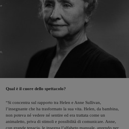
Qual è il cuore dello spettacolo?
“Si concentra sul rapporto tra Helen e Anne Sullivan,
l’insegnante che ha trasformato la sua vita. Helen, da bambina,
non poteva né vedere né sentire ed era trattata come un
animaletto, priva di stimoli e possibilità di comunicare. Anne,
con grande tenacia, le insegna l’alfabeto manuale, aprendo per