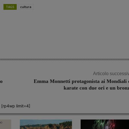
TAGS
cultura
Share
Articolo successi
do
Emma Monnetti protagonista ai Mondiali 
karate con due ori e un bron
[rp4wp limit=4]