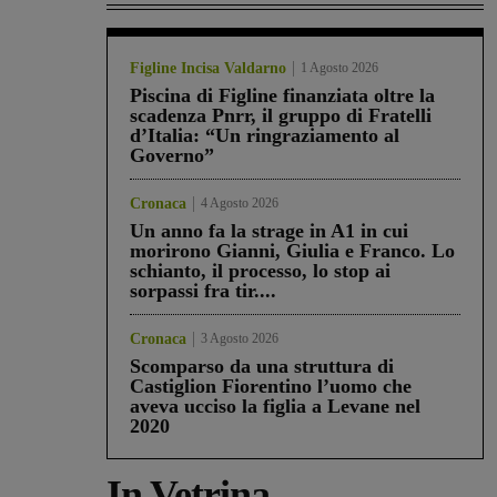
Figline Incisa Valdarno
1 Agosto 2026
Piscina di Figline finanziata oltre la
scadenza Pnrr, il gruppo di Fratelli
d’Italia: “Un ringraziamento al
Governo”
Cronaca
4 Agosto 2026
Un anno fa la strage in A1 in cui
morirono Gianni, Giulia e Franco. Lo
schianto, il processo, lo stop ai
sorpassi fra tir....
Cronaca
3 Agosto 2026
Scomparso da una struttura di
Castiglion Fiorentino l’uomo che
aveva ucciso la figlia a Levane nel
2020
In Vetrina