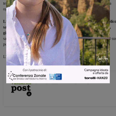
testimonianza della lucida analisi politica di Matteotti, che rifiutava
ogni forma di dittatura e violenza, a prescindere dalla loro origine.
L’evento prevede un dibattito aperto, durante il quale il pubblic
sarà invitato a riflettere sull’attualità dei valori di democrazia,
giustizia sociale e solidarietà
che Matteotti ha difeso con il suo
sacrificio. In un periodo storico complesso come quello odierno, il su
pensiero risulta quanto mai rilevante.
L’ingresso all’incontro è libero e gratuito.
Martina Giardi