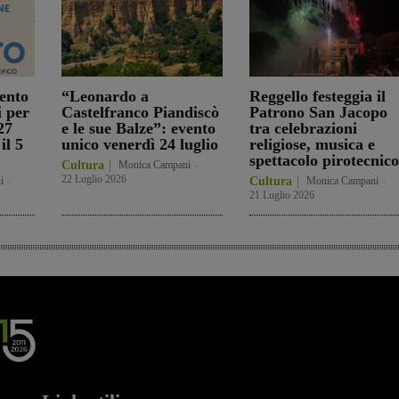
ento
“Leonardo a
Reggello festeggia il
i per
Castelfranco Piandiscò
Patrono San Jacopo
27
e le sue Balze”: evento
tra celebrazioni
il 5
unico venerdì 24 luglio
religiose, musica e
spettacolo pirotecnico
Cultura
Monica Campani
-
22 Luglio 2026
i
-
Cultura
Monica Campani
-
21 Luglio 2026