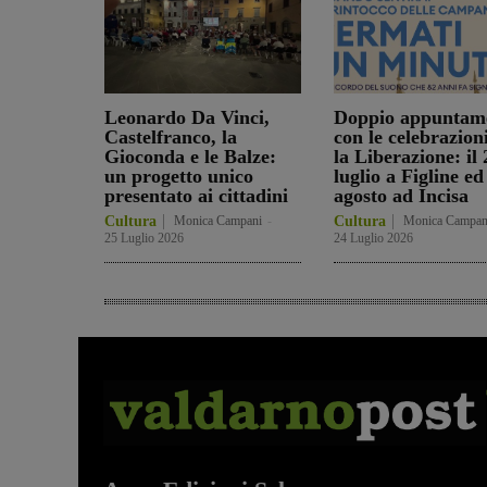
Leonardo Da Vinci,
Doppio appuntam
Castelfranco, la
con le celebrazion
Gioconda e le Balze:
la Liberazione: il 
un progetto unico
luglio a Figline ed 
presentato ai cittadini
agosto ad Incisa
Cultura
Monica Campani
-
Cultura
Monica Campan
25 Luglio 2026
24 Luglio 2026