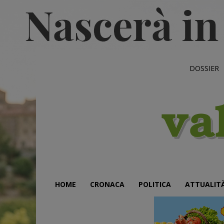
DOSSIER
HOME
CRONACA
POLITICA
ATTUALIT