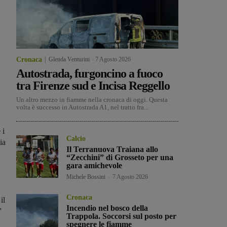
Cronaca
Glenda Venturini
-
7 Agosto 2026
Autostrada, furgoncino a fuoco
tra Firenze sud e Incisa Reggello
Un altro mezzo in fiamme nella cronaca di oggi. Questa
volta è successo in Autostrada A1, nel tratto fra...
 i
Calcio
ia
Il Terranuova Traiana allo
“Zecchini” di Grosseto per una
gara amichevole
Michele Bossini
-
7 Agosto 2026
Cronaca
il
Incendio nel bosco della
”
Trappola. Soccorsi sul posto per
spegnere le fiamme