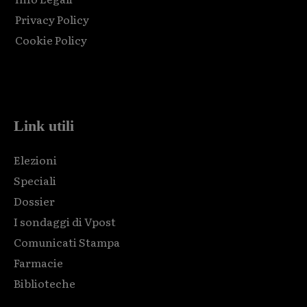
Privacy Policy
Cookie Policy
Html code here! Replace this with any non empty raw html
code and that's it.
Link utili
Elezioni
Speciali
Dossier
I sondaggi di Vpost
Comunicati Stampa
Farmacie
Biblioteche