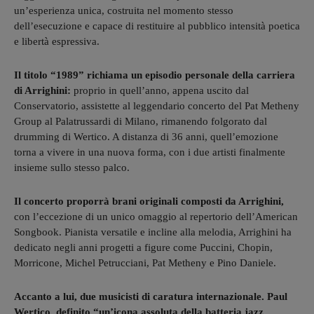
un’esperienza unica, costruita nel momento stesso
dell’esecuzione e capace di restituire al pubblico intensità poetica
e libertà espressiva.
Il titolo “1989” richiama un episodio personale della carriera
di Arrighini:
proprio in quell’anno, appena uscito dal
Conservatorio, assistette al leggendario concerto del Pat Metheny
Group al Palatrussardi di Milano, rimanendo folgorato dal
drumming di Wertico. A distanza di 36 anni, quell’emozione
torna a vivere in una nuova forma, con i due artisti finalmente
insieme sullo stesso palco.
Il concerto proporrà brani originali composti da Arrighini,
con l’eccezione di un unico omaggio al repertorio dell’American
Songbook. Pianista versatile e incline alla melodia, Arrighini ha
dedicato negli anni progetti a figure come Puccini, Chopin,
Morricone, Michel Petrucciani, Pat Metheny e Pino Daniele.
Accanto a lui, due musicisti di caratura internazionale. Paul
Wertico, definito “un’icona assoluta della batteria jazz