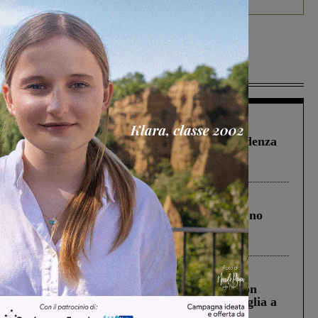
Più lette
Figline Incisa Valdarno
1 Agosto 2026
Piscina di Figline finanziata oltre la scadenza
Pnrr, il gruppo di Fratelli d’Italia: “Un
ringraziamento al Governo”
Cronaca
4 Agosto 2026
Un anno fa la strage in A1 in cui morirono
Gianni, Giulia e Franco. Lo schianto, il
processo, lo stop ai sorpassi fra tir....
Cronaca
3 Agosto 2026
Scomparso da una struttura di Castiglion
Fiorentino l’uomo che aveva ucciso la figlia a
Levane nel 2020