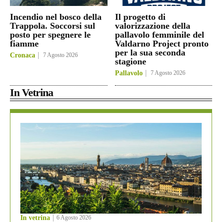
Incendio nel bosco della
Il progetto di
Trappola. Soccorsi sul
valorizzazione della
posto per spegnere le
pallavolo femminile del
fiamme
Valdarno Project pronto
per la sua seconda
Cronaca
7 Agosto 2026
stagione
Pallavolo
7 Agosto 2026
In Vetrina
In vetrina
6 Agosto 2026