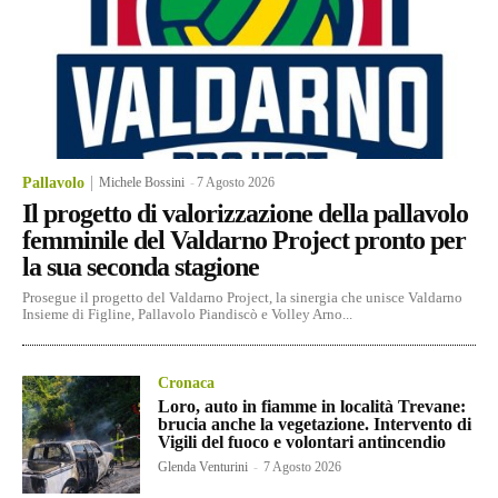
Pallavolo
Michele Bossini
-
7 Agosto 2026
Il progetto di valorizzazione della pallavolo
femminile del Valdarno Project pronto per
la sua seconda stagione
Prosegue il progetto del Valdarno Project, la sinergia che unisce Valdarno
Insieme di Figline, Pallavolo Piandiscò e Volley Arno...
Cronaca
Loro, auto in fiamme in località Trevane:
brucia anche la vegetazione. Intervento di
Vigili del fuoco e volontari antincendio
Glenda Venturini
-
7 Agosto 2026