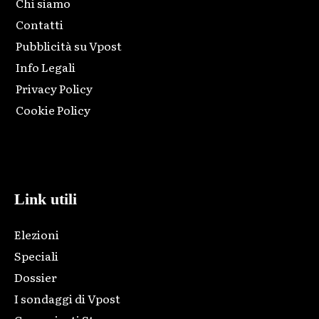
Chi siamo
Contatti
Pubblicità su Vpost
Info Legali
Privacy Policy
Cookie Policy
Html code here! Replace this with any non empty raw html
code and that's it.
Link utili
Elezioni
Speciali
Dossier
I sondaggi di Vpost