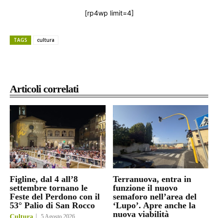
[rp4wp limit=4]
TAGS
cultura
Articoli correlati
Figline, dal 4 all’8
Terranuova, entra in
settembre tornano le
funzione il nuovo
Feste del Perdono con il
semaforo nell’area del
53° Palio di San Rocco
‘Lupo’. Apre anche la
nuova viabilità
Cultura
5 Agosto 2026