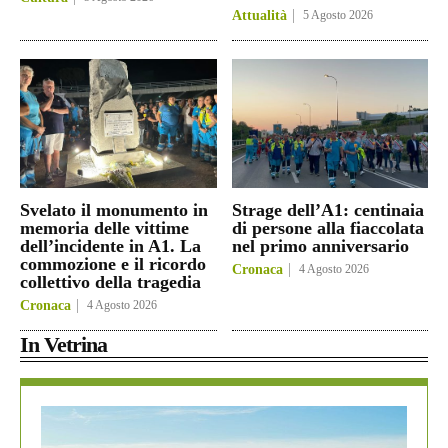
Attualità
5 Agosto 2026
Svelato il monumento in
Strage dell’A1: centinaia
memoria delle vittime
di persone alla fiaccolata
dell’incidente in A1. La
nel primo anniversario
commozione e il ricordo
Cronaca
4 Agosto 2026
collettivo della tragedia
Cronaca
4 Agosto 2026
In Vetrina