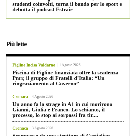
studenti coinvolti, torna il bando per lo sport e
debutta il podcast Estrair
Più lette
Figline Incisa Valdarno
1 Agosto 2026
Piscina di Figline finanziata oltre la scadenza
Pnrr, il gruppo di Fratelli d’Italia: “Un
ringraziamento al Governo”
Cronaca
4 Agosto 2026
Un anno fa la strage in A1 in cui morirono
Gianni, Giulia e Franco. Lo schianto, il
processo, lo stop ai sorpassi fra tir....
Cronaca
3 Agosto 2026
Scomparso da una struttura di Castiglion