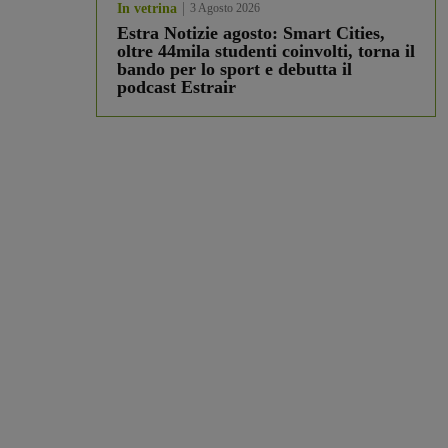
In vetrina
3 Agosto 2026
Estra Notizie agosto: Smart Cities,
oltre 44mila studenti coinvolti, torna il
bando per lo sport e debutta il
podcast Estrair