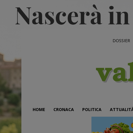
DOSSIER
HOME
CRONACA
POLITICA
ATTUALIT