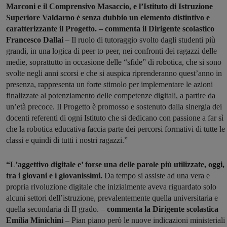
Marconi e il Comprensivo Masaccio, e l’Istituto di Istruzione
Superiore Valdarno è senza dubbio un elemento distintivo e
caratterizzante il Progetto. – commenta il Dirigente scolastico
Francesco Dallai
– Il ruolo di tutoraggio svolto dagli studenti più
grandi, in una logica di peer to peer, nei confronti dei ragazzi delle
medie, soprattutto in occasione delle “sfide” di robotica, che si sono
svolte negli anni scorsi e che si auspica riprenderanno quest’anno in
presenza, rappresenta un forte stimolo per implementare le azioni
finalizzate al potenziamento delle competenze digitali, a partire da
un’età precoce. Il Progetto è promosso e sostenuto dalla sinergia dei
docenti referenti di ogni Istituto che si dedicano con passione a far sì
che la robotica educativa faccia parte dei percorsi formativi di tutte le
classi e quindi di tutti i nostri ragazzi.”
“L’aggettivo digitale e’ forse una delle parole più utilizzate, oggi,
tra i giovani e i giovanissimi.
Da tempo si assiste ad una vera e
propria rivoluzione digitale che inizialmente aveva riguardato solo
alcuni settori dell’istruzione, prevalentemente quella universitaria e
quella secondaria di II grado. –
commenta la Dirigente scolastica
Emilia Minichini –
Pian piano però le nuove indicazioni ministeriali