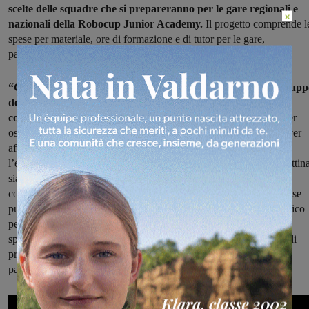
scelte delle squadre che si prepareranno per le gare regionali e
×
nazionali della Robocup Junior Academy.
Il progetto comprende l
spese per materiale, ore di formazione e di tutor per le gare,
partecipazione a gare e viaggi per le gare.
“Come Istituto abbiamo creduto nella formazione e nello svilup
delle capacità dei nostri studenti nell’ambito della robotica –
commenta il Dirigente scolastico Lorenzo Pierazzi –
Dopo aver
ospitato le gare nazionali “Robocup Junior Academy 2019” ed aver
affrontato la successiva edizione della competizione durante
l’emergenza sanitaria, è con un ritrovato ottimismo che questa mattin
siamo qui a consegnare i robot Lego Mindsotrm agli istituti
comprensivi della nostra città. Il ritorno alla didattica in presenza, se
pur con grande impiego di energie da parte di tutto lo staff scolastico
per ottemperare alle direttive anti-contagio in corso, è una grande
spinta per i nostri studenti e per i ragazzi delle scuole secondarie di
primo grado che finalmente potranno formarsi a pieno in questo
particolare ambito didattico.”