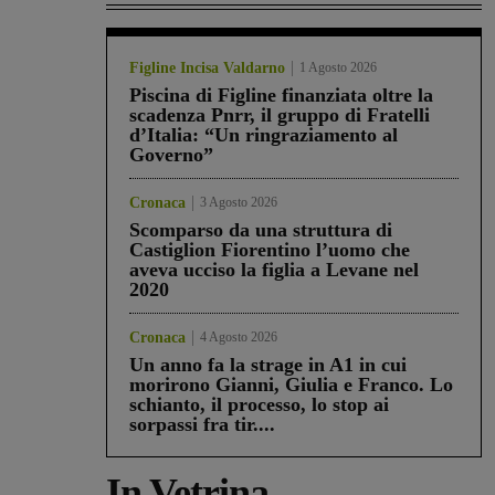
Figline Incisa Valdarno
1 Agosto 2026
Piscina di Figline finanziata oltre la
scadenza Pnrr, il gruppo di Fratelli
d’Italia: “Un ringraziamento al
Governo”
Cronaca
3 Agosto 2026
Scomparso da una struttura di
Castiglion Fiorentino l’uomo che
aveva ucciso la figlia a Levane nel
2020
Cronaca
4 Agosto 2026
Un anno fa la strage in A1 in cui
morirono Gianni, Giulia e Franco. Lo
schianto, il processo, lo stop ai
sorpassi fra tir....
In Vetrina