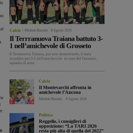
lo
no
ai
Calcio
Michele Bossini
-
8 Agosto 2026
Il Terrranuova Traiana battuto 3-
a
1 nell’amichevole di Grosseto
Il Terranuova Traiana, pur non demeritando, è stata
sconfitto per 3-1 nell'amichevole in casa del Grosseto,
squadra di serie...
Calcio
Il Montevarchi affronta in
a
amichevole l’Ancona
ne
Michele Bossini
-
8 Agosto 2026
i
le
Politica
Reggello, i consiglieri di
opposizione: “La TARI 2026
no
resta più alta di quella del 2022”