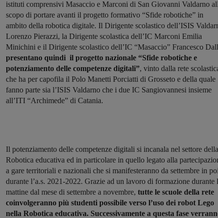
istituti comprensivi Masaccio e Marconi di San Giovanni Valdarno al
scopo di portare avanti il progetto formativo “Sfide robotiche” in
ambito della robotica digitale. Il Dirigente scolastico dell’ISIS Valdar
Lorenzo Pierazzi, la Dirigente scolastica dell’IC Marconi Emilia
Minichini e il Dirigente scolastico dell’IC “Masaccio” Francesco Dall
presentano quindi il progetto nazionale “Sfide robotiche e
potenziamento delle competenze digitali”
, vinto dalla rete scolastic
che ha per capofila il Polo Manetti Porciatti di Grosseto e della quale
fanno parte sia l’ISIS Valdarno che i due IC Sangiovannesi insieme
all’ITI “Archimede” di Catania.
Il potenziamento delle competenze digitali si incanala nel settore dell
Robotica educativa ed in particolare in quello legato alla partecipazio
a gare territoriali e nazionali che si manifesteranno da settembre in po
durante l’a.s. 2021-2022. Grazie ad un lavoro di formazione durante 
mattine dal mese di settembre a novembre,
tutte le scuole della rete
coinvolgeranno più studenti possibile verso l’uso dei robot Lego
nella Robotica educativa. Successivamente a questa fase verran