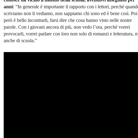
anni
: “In generale è importante il rapporto con i lettori, perché quand
scriviamo non li vediamo, non sappiamo chi sono ed è bene così. Poi
però è bello incontrarli, farsi dire che cosa hanno visto nelle nostre
parole. Con i giovani ancora di più, non vedo l’ora, perché vorrei
provocarli, vorrei parlare con loro non solo di romanzi e letteratura, 
anche di scuola.”