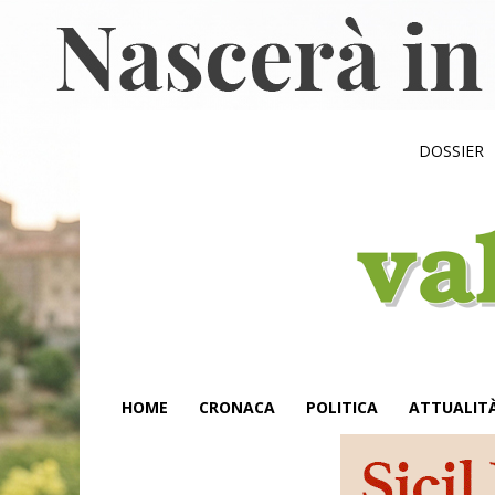
DOSSIER
HOME
CRONACA
POLITICA
ATTUALIT