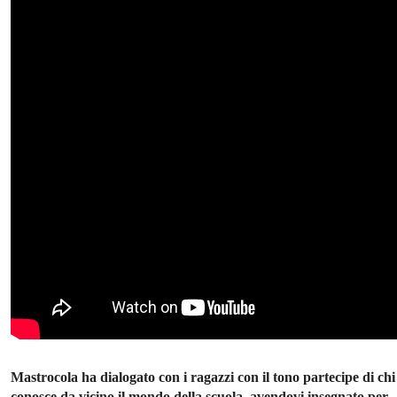
Mastrocola ha dialogato con i ragazzi con il tono partecipe di chi
conosce da vicino il mondo della scuola, avendovi insegnato per