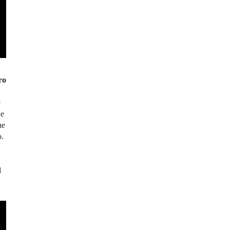
ro
e
ne
he
o.
d