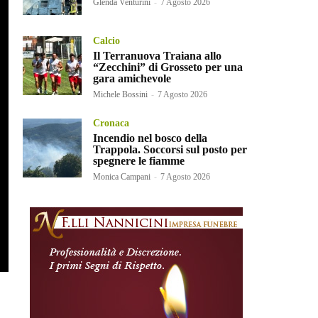
Glenda Venturini
-
7 Agosto 2026
Calcio
Il Terranuova Traiana allo
“Zecchini” di Grosseto per una
gara amichevole
Michele Bossini
-
7 Agosto 2026
Cronaca
Incendio nel bosco della
Trappola. Soccorsi sul posto per
spegnere le fiamme
Monica Campani
-
7 Agosto 2026