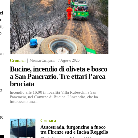
ei
a
i,
o
on
Cronaca
Monica Campani
-
7 Agosto 2026
Bucine, incendio di oliveta e bosco
a San Pancrazio. Tre ettari l’area
bruciata
mo
Incendio alle 16.00 in località Villa Rubeschi, a San
Pancrazio, nel Comune di Bucine. L'incendio, che ha
interessato una...
a
re
Cronaca
Autostrada, furgoncino a fuoco
tra Firenze sud e Incisa Reggello