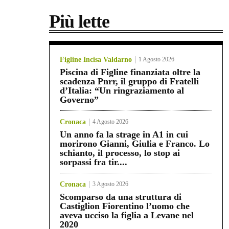
Più lette
Figline Incisa Valdarno
1 Agosto 2026
Piscina di Figline finanziata oltre la
scadenza Pnrr, il gruppo di Fratelli
d’Italia: “Un ringraziamento al
Governo”
Cronaca
4 Agosto 2026
Un anno fa la strage in A1 in cui
morirono Gianni, Giulia e Franco. Lo
schianto, il processo, lo stop ai
sorpassi fra tir....
Cronaca
3 Agosto 2026
Scomparso da una struttura di
Castiglion Fiorentino l’uomo che
aveva ucciso la figlia a Levane nel
2020