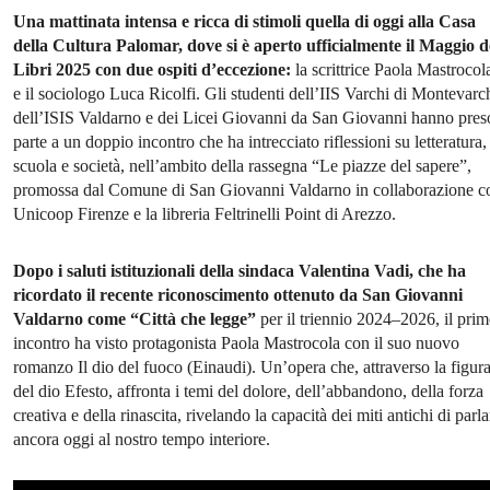
Una mattinata intensa e ricca di stimoli quella di oggi alla Casa
della Cultura Palomar, dove si è aperto ufficialmente il Maggio d
Libri 2025 con due ospiti d’eccezione:
la scrittrice Paola Mastrocol
e il sociologo Luca Ricolfi. Gli studenti dell’IIS Varchi di Montevarch
dell’ISIS Valdarno e dei Licei Giovanni da San Giovanni hanno pres
parte a un doppio incontro che ha intrecciato riflessioni su letteratura,
scuola e società, nell’ambito della rassegna “Le piazze del sapere”,
promossa dal Comune di San Giovanni Valdarno in collaborazione c
Unicoop Firenze e la libreria Feltrinelli Point di Arezzo.
Dopo i saluti istituzionali della sindaca Valentina Vadi, che ha
ricordato il recente riconoscimento ottenuto da San Giovanni
Valdarno come “Città che legge”
per il triennio 2024–2026, il pri
incontro ha visto protagonista Paola Mastrocola con il suo nuovo
romanzo Il dio del fuoco (Einaudi). Un’opera che, attraverso la figur
del dio Efesto, affronta i temi del dolore, dell’abbandono, della forza
creativa e della rinascita, rivelando la capacità dei miti antichi di parla
ancora oggi al nostro tempo interiore.