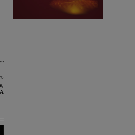
vo
e,
 A