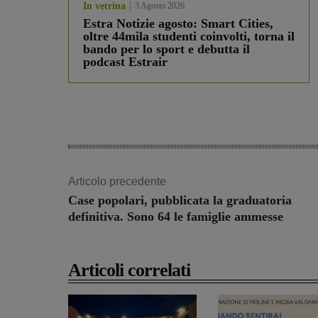
In vetrina
3 Agosto 2026
Estra Notizie agosto: Smart Cities,
oltre 44mila studenti coinvolti, torna il
bando per lo sport e debutta il
podcast Estrair
Articolo precedente
Case popolari, pubblicata la graduatoria
definitiva. Sono 64 le famiglie ammesse
Articoli correlati