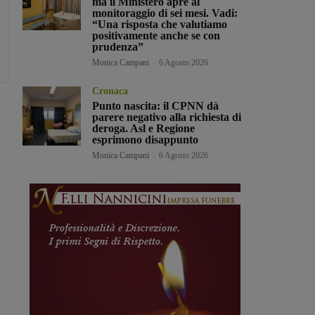
ma il Ministero apre al
monitoraggio di sei mesi. Vadi:
“Una risposta che valutiamo
positivamente anche se con
prudenza”
Monica Campani
-
6 Agosto 2026
Cronaca
Punto nascita: il CPNN dà
parere negativo alla richiesta di
deroga. Asl e Regione
esprimono disappunto
Monica Campani
-
6 Agosto 2026