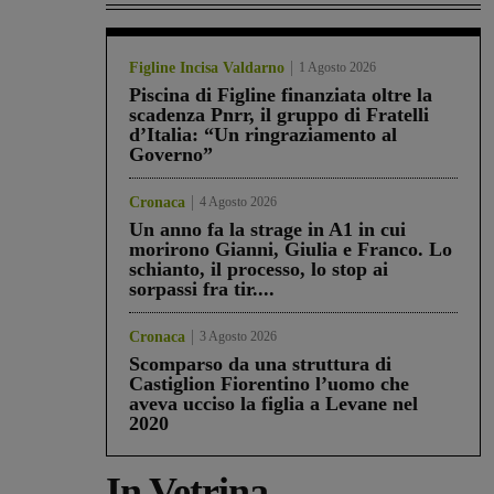
Figline Incisa Valdarno
1 Agosto 2026
Piscina di Figline finanziata oltre la
scadenza Pnrr, il gruppo di Fratelli
d’Italia: “Un ringraziamento al
Governo”
Cronaca
4 Agosto 2026
Un anno fa la strage in A1 in cui
morirono Gianni, Giulia e Franco. Lo
schianto, il processo, lo stop ai
sorpassi fra tir....
Cronaca
3 Agosto 2026
Scomparso da una struttura di
Castiglion Fiorentino l’uomo che
aveva ucciso la figlia a Levane nel
2020
In Vetrina