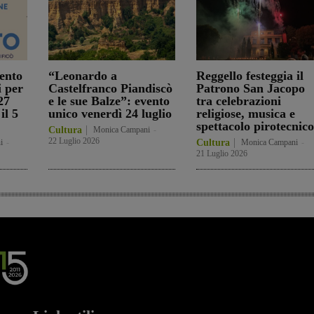
ento
“Leonardo a
Reggello festeggia il
i per
Castelfranco Piandiscò
Patrono San Jacopo
27
e le sue Balze”: evento
tra celebrazioni
il 5
unico venerdì 24 luglio
religiose, musica e
spettacolo pirotecnico
Cultura
Monica Campani
-
22 Luglio 2026
i
-
Cultura
Monica Campani
-
21 Luglio 2026