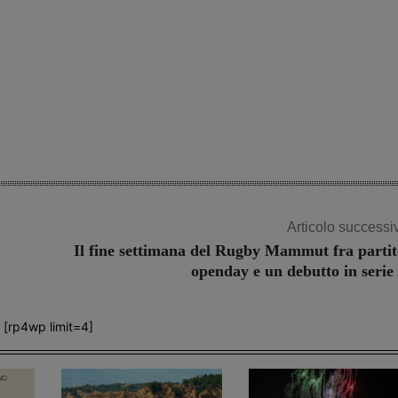
Articolo successi
Il fine settimana del Rugby Mammut fra partit
openday e un debutto in serie
[rp4wp limit=4]