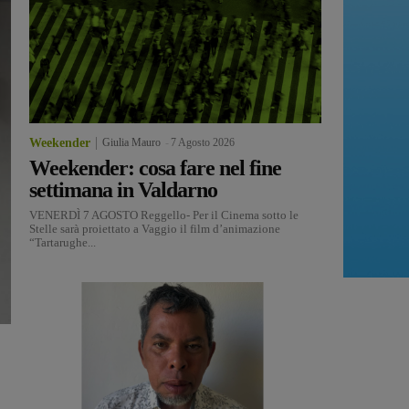
Weekender
Giulia Mauro
-
7 Agosto 2026
Weekender: cosa fare nel fine
settimana in Valdarno
VENERDÌ 7 AGOSTO Reggello- Per il Cinema sotto le
Stelle sarà proiettato a Vaggio il film d’animazione
“Tartarughe...