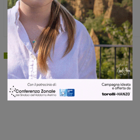
Glenda Venturini
Capo redattore
TAGS
cultura
rignano
Share