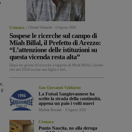
o
Cronaca
Glenda Venturini
-
6 Agosto 2026
Sospese le ricerche sul campo di
Miah Billal, il Prefetto di Arezzo:
“L’attenzione delle istituzioni su
questa vicenda resta alta”
.
Dopo tre giorni di ricerche a tappeto di Miah Billal, l'uomo
che nel 2020 uccise sua figlia e ferì...
e,
San Giovanni Valdarno
il
La Futsal Sangiovannese ha
scelto la strada della continuità,
appena un paio i volti nuovi
Michele Bossini
-
6 Agosto 2026
Cronaca
Punto Nascita, no alla deroga