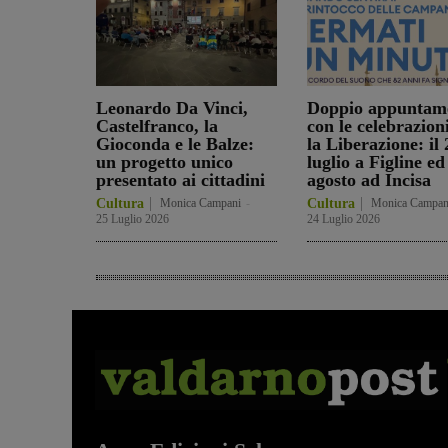
Leonardo Da Vinci,
Doppio appuntam
Castelfranco, la
con le celebrazion
Gioconda e le Balze:
la Liberazione: il 
un progetto unico
luglio a Figline ed 
presentato ai cittadini
agosto ad Incisa
Cultura
Monica Campani
-
Cultura
Monica Campan
25 Luglio 2026
24 Luglio 2026