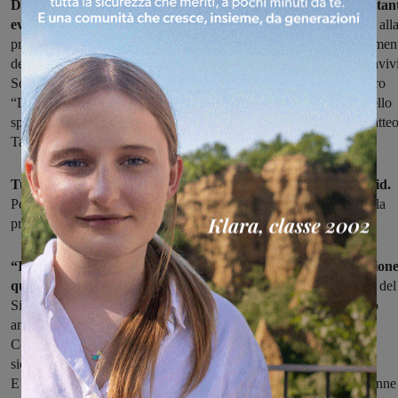
Da stasera 28 luglio fino a martedì 3 agosto, si susseguiranno tan
eventi, dal Concerto della Filarmonica “Umberto Giordano
“, all
presentazione del libro “Muoio per te” di Filippo Boni, al conferimen
della benemerenza civica all’atleta Lara Mori, il tradizionale “Conviv
Sotto le Stelle”, la camminata in notturna, la presentazione del libro
“Dopo il Naufragio” di Gianluca e Chiara Gioli, per culminare nello
spettacolo pirotecnico ed il concerto dell’orchestra spettacolo “Matte
Tarantino”, martedì 3 agosto.
Tutti gli eventi si svolgeranno rispettando i protocolli anti covid.
Per la passeggiata in notturna e la cena sotto le stelle è necessaria la
prenotazione da effettuarsi al numero 3284697660.
“In questi anni di lavoro la nostra volontà come amministrazione
quella di rendere Cavriglia sempre più bella.“
Queste le parole del
Sindaco leonardo Degl’Innocenti o Sanni” La bellezza passa però
anche dal contributo che tutte le associazioni riescono a fornire il
Comitato dei festeggiamenti del Perdono di Cavriglia riveste
sicuramente un ruolo da protagonista per la crescita cittadina.
E’ un comitato che opera stabilmente da quasi 20 anni, fatto di donne