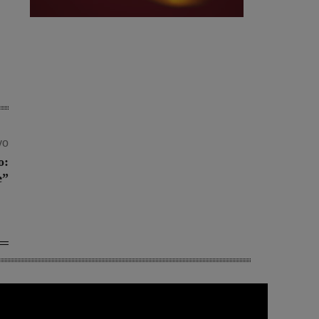
vo
o:
e”