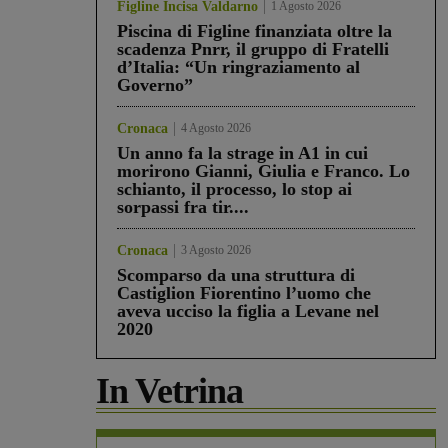
Figline Incisa Valdarno
1 Agosto 2026
Piscina di Figline finanziata oltre la
scadenza Pnrr, il gruppo di Fratelli
d’Italia: “Un ringraziamento al
Governo”
Cronaca
4 Agosto 2026
Un anno fa la strage in A1 in cui
morirono Gianni, Giulia e Franco. Lo
schianto, il processo, lo stop ai
sorpassi fra tir....
Cronaca
3 Agosto 2026
Scomparso da una struttura di
Castiglion Fiorentino l’uomo che
aveva ucciso la figlia a Levane nel
2020
In Vetrina