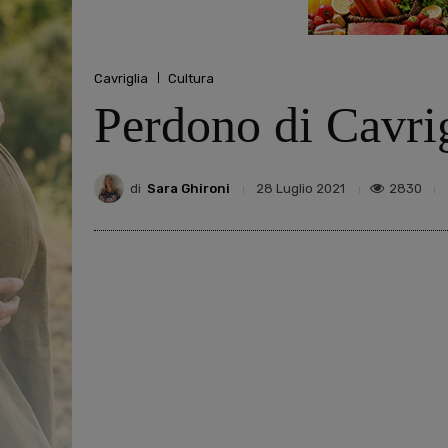
Cavriglia
Cultura
Perdono di Cavrigl
di
Sara Ghironi
2830
28 Luglio 2021