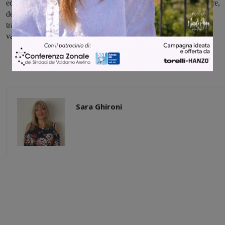
ed uomini pieni di passione, energia, competenza, senso del dovere,
dedizione, che hanno fatto crescere una delle tante feste di paese
trasformandola in uno degli appuntamenti più attesi nel panorama
valdarnese, con una grandissima partecipazione di pubblico.”
Sara Ghironi
Share