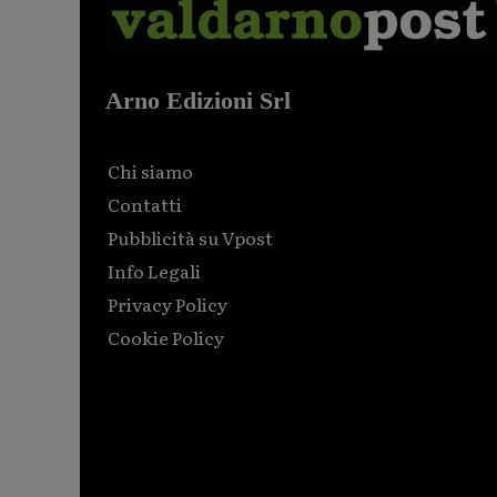
Arno Edizioni Srl
Chi siamo
Contatti
Pubblicità su Vpost
Info Legali
Privacy Policy
Cookie Policy
Html code here! Replace this with any non empty raw
html code and that's it.