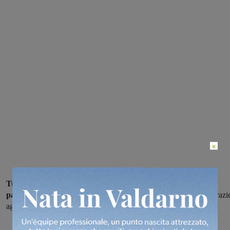
×
Tutto pronto a Cavriglia per l’inizio del Perdono, una festa
paesana che sta assumendo una buona rilevanza in vallata,
grazi
agli sforzi del Comitato Festeggiamenti Perdono Cavriglia.