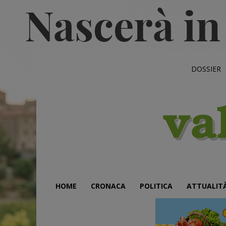
DOSSIER
HOME
CRONACA
POLITICA
ATTUALIT