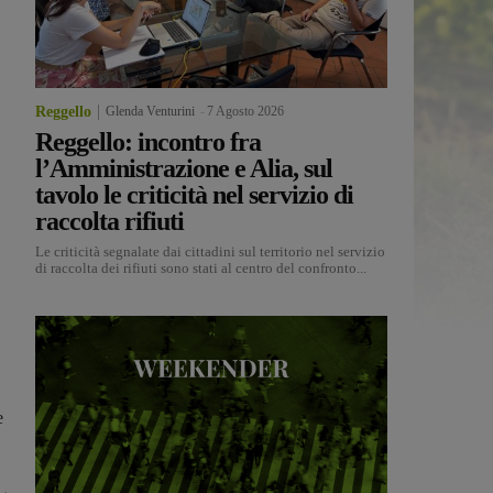
Reggello
Glenda Venturini
-
7 Agosto 2026
Reggello: incontro fra
l’Amministrazione e Alia, sul
tavolo le criticità nel servizio di
raccolta rifiuti
Le criticità segnalate dai cittadini sul territorio nel servizio
di raccolta dei rifiuti sono stati al centro del confronto...
e