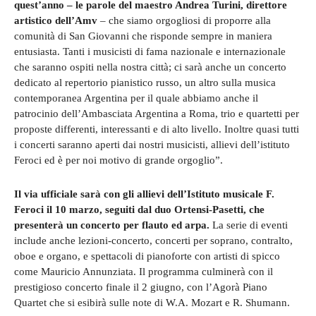
quest’anno – le parole del maestro Andrea Turini, direttore
artistico dell’Amv
– che siamo orgogliosi di proporre alla
comunità di San Giovanni che risponde sempre in maniera
entusiasta. Tanti i musicisti di fama nazionale e internazionale
che saranno ospiti nella nostra città; ci sarà anche un concerto
dedicato al repertorio pianistico russo, un altro sulla musica
contemporanea Argentina per il quale abbiamo anche il
patrocinio dell’Ambasciata Argentina a Roma, trio e quartetti per
proposte differenti, interessanti e di alto livello. Inoltre quasi tutti
i concerti saranno aperti dai nostri musicisti, allievi dell’istituto
Feroci ed è per noi motivo di grande orgoglio”.
Il via ufficiale sarà con gli allievi dell’Istituto musicale F.
Feroci il 10 marzo, seguiti dal duo Ortensi-Pasetti, che
presenterà un concerto per flauto ed arpa.
La serie di eventi
include anche lezioni-concerto, concerti per soprano, contralto,
oboe e organo, e spettacoli di pianoforte con artisti di spicco
come Mauricio Annunziata. Il programma culminerà con il
prestigioso concerto finale il 2 giugno, con l’Agorà Piano
Quartet che si esibirà sulle note di W.A. Mozart e R. Shumann.