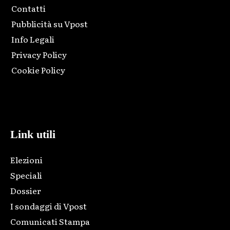
Contatti
Pubblicità su Vpost
Info Legali
Privacy Policy
Cookie Policy
Html code here! Replace this with any non empty raw html
code and that's it.
Link utili
Elezioni
Speciali
Dossier
I sondaggi di Vpost
Comunicati Stampa