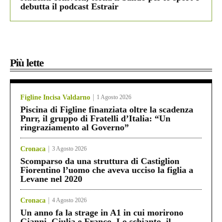
debutta il podcast Estrair
Più lette
Figline Incisa Valdarno
1 Agosto 2026
Piscina di Figline finanziata oltre la scadenza
Pnrr, il gruppo di Fratelli d’Italia: “Un
ringraziamento al Governo”
Cronaca
3 Agosto 2026
Scomparso da una struttura di Castiglion
Fiorentino l’uomo che aveva ucciso la figlia a
Levane nel 2020
Cronaca
4 Agosto 2026
Un anno fa la strage in A1 in cui morirono
Gianni, Giulia e Franco. Lo schianto, il