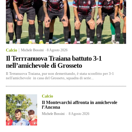
Calcio
Michele Bossini
-
8 Agosto 2026
Il Terrranuova Traiana battuto 3-1
nell’amichevole di Grosseto
Il Terranuova Traiana, pur non demeritando, è stata sconfitto per 3-1
nell'amichevole in casa del Grosseto, squadra di serie...
Calcio
Il Montevarchi affronta in amichevole
l’Ancona
Michele Bossini
-
8 Agosto 2026