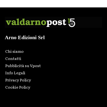
Arno Edizioni Srl
Chi siamo
Contatti
Pubblicità su Vpost
Info Legali
Privacy Policy
Cookie Policy
Html code here! Replace this with any non empty raw html
code and that's it.