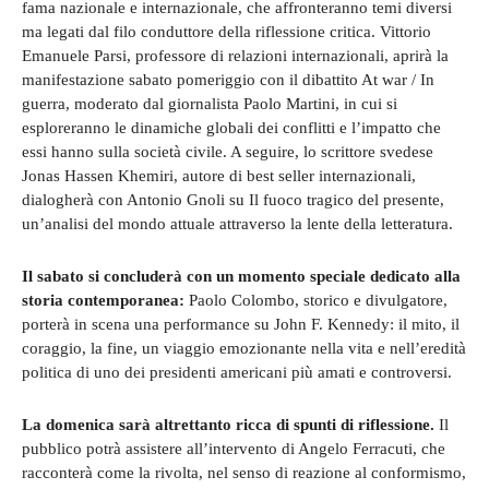
fama nazionale e internazionale, che affronteranno temi diversi
ma legati dal filo conduttore della riflessione critica. Vittorio
Emanuele Parsi, professore di relazioni internazionali, aprirà la
manifestazione sabato pomeriggio con il dibattito At war / In
guerra, moderato dal giornalista Paolo Martini, in cui si
esploreranno le dinamiche globali dei conflitti e l’impatto che
essi hanno sulla società civile. A seguire, lo scrittore svedese
Jonas Hassen Khemiri, autore di best seller internazionali,
dialogherà con Antonio Gnoli su Il fuoco tragico del presente,
un’analisi del mondo attuale attraverso la lente della letteratura.
Il sabato si concluderà con un momento speciale dedicato alla
storia contemporanea:
Paolo Colombo, storico e divulgatore,
porterà in scena una performance su John F. Kennedy: il mito, il
coraggio, la fine, un viaggio emozionante nella vita e nell’eredità
politica di uno dei presidenti americani più amati e controversi.
La domenica sarà altrettanto ricca di spunti di riflessione.
Il
pubblico potrà assistere all’intervento di Angelo Ferracuti, che
racconterà come la rivolta, nel senso di reazione al conformismo,