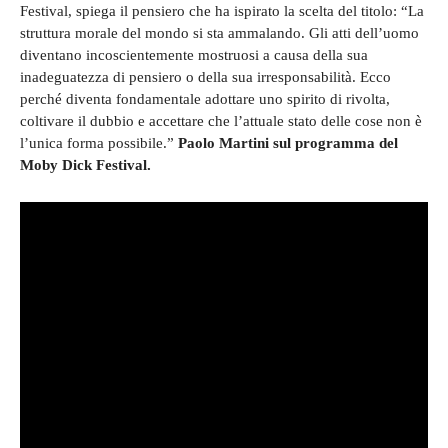
Festival, spiega il pensiero che ha ispirato la scelta del titolo: “La
struttura morale del mondo si sta ammalando. Gli atti dell’uomo
diventano incoscientemente mostruosi a causa della sua
inadeguatezza di pensiero o della sua irresponsabilità. Ecco
perché diventa fondamentale adottare uno spirito di rivolta,
coltivare il dubbio e accettare che l’attuale stato delle cose non è
l’unica forma possibile.”
Paolo Martini sul programma del
Moby Dick Festival.