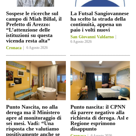
Sospese le ricerche sul
La Futsal Sangiovannese
campo di Miah Billal, il
ha scelto la strada della
Prefetto di Arezzo:
continuità, appena un
“L’attenzione delle
paio i volti nuovi
istituzioni su questa
San Giovanni Valdarno
vicenda resta alta”
6 Agosto 2026
Cronaca
6 Agosto 2026
Punto Nascita, no alla
Punto nascita: il CPNN
deroga ma il Ministero
dà parere negativo alla
apre al monitoraggio di
richiesta di deroga. Asl e
sei mesi. Vadi: “Una
Regione esprimono
risposta che valutiamo
disappunto
positivamente anche se
Cronaca
6 Agosto 2026