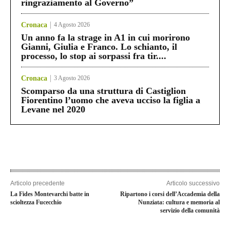
ringraziamento al Governo”
Cronaca
4 Agosto 2026
Un anno fa la strage in A1 in cui morirono
Gianni, Giulia e Franco. Lo schianto, il
processo, lo stop ai sorpassi fra tir....
Cronaca
3 Agosto 2026
Scomparso da una struttura di Castiglion
Fiorentino l’uomo che aveva ucciso la figlia a
Levane nel 2020
Articolo precedente
Articolo successivo
La Fides Montevarchi batte in
Ripartono i corsi dell’Accademia della
scioltezza Fucecchio
Nunziata: cultura e memoria al
servizio della comunità