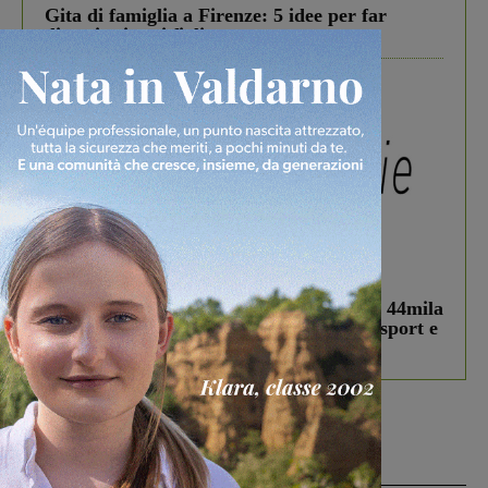
Gita di famiglia a Firenze: 5 idee per far
divertire i tuoi figli
In vetrina
3 Agosto 2026
Estra Notizie agosto: Smart Cities, oltre 44mila
studenti coinvolti, torna il bando per lo sport e
debutta il podcast Estrair
Più lette