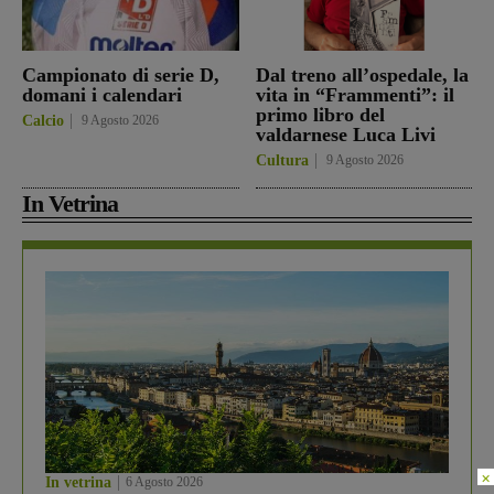
Campionato di serie D,
Dal treno all’ospedale, la
domani i calendari
vita in “Frammenti”: il
primo libro del
Calcio
9 Agosto 2026
valdarnese Luca Livi
Cultura
9 Agosto 2026
In Vetrina
×
In vetrina
6 Agosto 2026