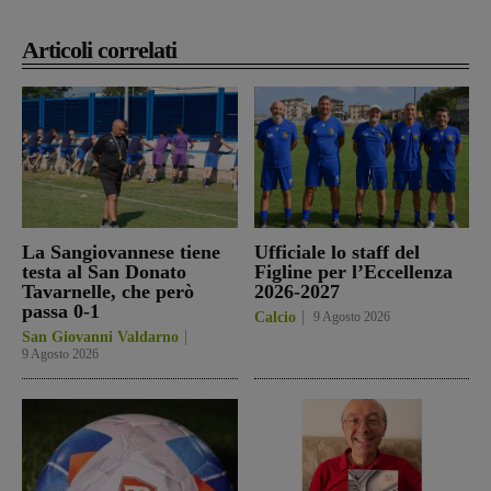
Articoli correlati
La Sangiovannese tiene
Ufficiale lo staff del
testa al San Donato
Figline per l’Eccellenza
Tavarnelle, che però
2026-2027
passa 0-1
Calcio
9 Agosto 2026
San Giovanni Valdarno
9 Agosto 2026