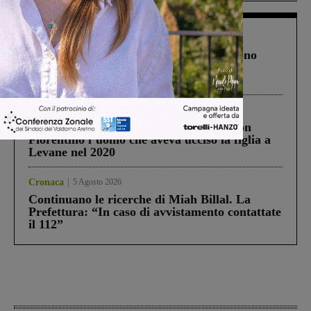
Cronaca
4 Agosto 2026
Un anno fa la strage in A1 in cui morirono
Gianni, Giulia e Franco. Lo schianto, il
processo, lo stop ai sorpassi fra tir....
Cronaca
3 Agosto 2026
Scomparso da una struttura di Castiglion
Fiorentino l’uomo che aveva ucciso la figlia a
Levane nel 2020
Cronaca
5 Agosto 2026
Continuano le ricerche di Miah Billal. La
Prefettura: “In caso di avvistamento contattate
il 112”