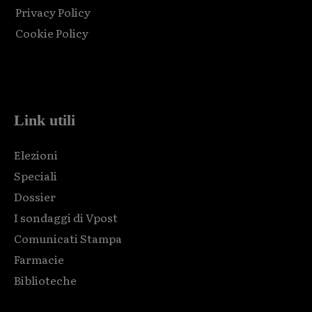
Privacy Policy
Cookie Policy
Html code here! Replace this with any non empty raw html
code and that's it.
Link utili
Elezioni
Speciali
Dossier
I sondaggi di Vpost
Comunicati Stampa
Farmacie
Biblioteche