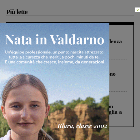
×
Più lette
Figline Incisa Valdarno
1 Agosto 2026
Piscina di Figline finanziata oltre la scadenza
Pnrr, il gruppo di Fratelli d’Italia: “Un
ringraziamento al Governo”
Cronaca
4 Agosto 2026
Un anno fa la strage in A1 in cui morirono
Gianni, Giulia e Franco. Lo schianto, il
processo, lo stop ai sorpassi fra tir....
Cronaca
3 Agosto 2026
Scomparso da una struttura di Castiglion
Fiorentino l’uomo che aveva ucciso la figlia a
Levane nel 2020