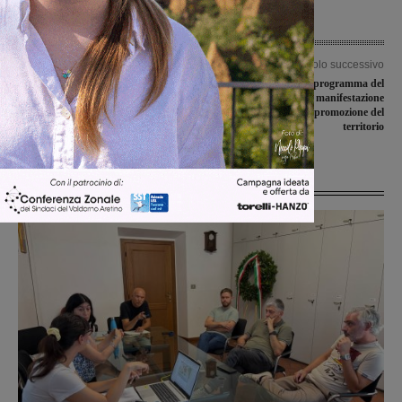
Articolo precedente
Articolo successivo
Ip Marconi, l’indirizzo moda
Si arricchisce il programma del
trasferito a Montevarchi nei locali del
Valdambra Trail: la manifestazione
Centro pastorale. Per gli altri studenti
che unisce sport e promozione del
scatta la Dad
territorio
Ultime Notizie