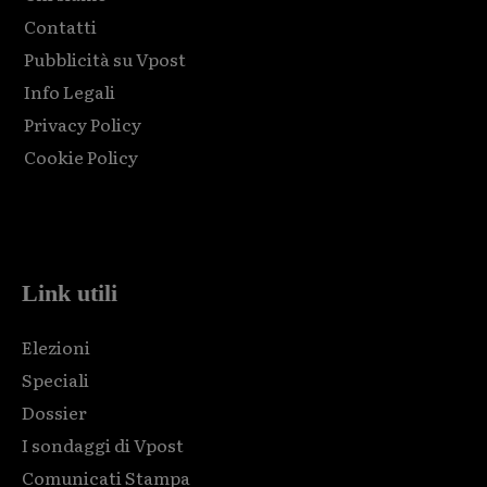
Contatti
Pubblicità su Vpost
Info Legali
Privacy Policy
Cookie Policy
Html code here! Replace this with any non empty raw html
code and that's it.
Link utili
Elezioni
Speciali
Dossier
I sondaggi di Vpost
Comunicati Stampa