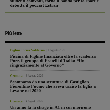
studenti coinvolti, torna il bando per lo sport e
debutta il podcast Estrair
Più lette
Figline Incisa Valdarno
1 Agosto 2026
Piscina di Figline finanziata oltre la scadenza
Pnrr, il gruppo di Fratelli d’Italia: “Un
ringraziamento al Governo”
Cronaca
3 Agosto 2026
Scomparso da una struttura di Castiglion
Fiorentino l’uomo che aveva ucciso la figlia a
Levane nel 2020
Cronaca
4 Agosto 2026
Un anno fa la strage in A1 in cui morirono