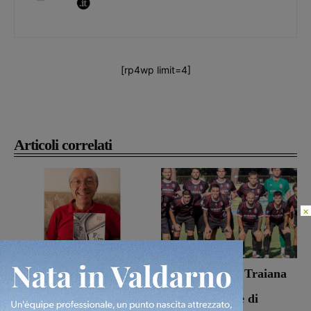
[rp4wp limit=4]
Articoli correlati
×
Dal treno all’ospedale, la
Il Terrranuova Traiana
vita in “Frammenti”: il
battuto 3-1
primo libro del
nell’amichevole di
valdarnese Luca Livi
Grosseto