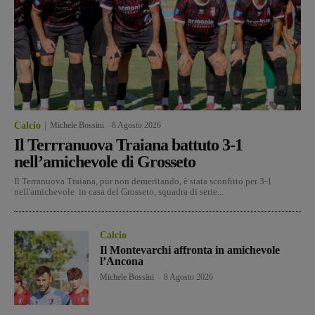
Calcio
Michele Bossini
-
8 Agosto 2026
Il Terrranuova Traiana battuto 3-1
nell’amichevole di Grosseto
Il Terranuova Traiana, pur non demeritando, è stata sconfitto per 3-1
nell'amichevole in casa del Grosseto, squadra di serie...
Calcio
Il Montevarchi affronta in amichevole
l’Ancona
Michele Bossini
-
8 Agosto 2026