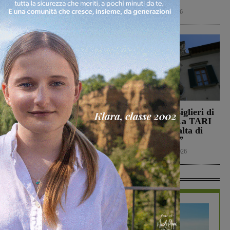
Cultura
9 Agosto 2026
Calcio
8 Agosto 2026
Il Montevarchi affronta
Reggello, i consiglieri di
in amichevole l’Ancona
opposizione: “La TARI
2026 resta più alta di
Calcio
8 Agosto 2026
quella del 2022”
Politica
8 Agosto 2026
In Vetrina