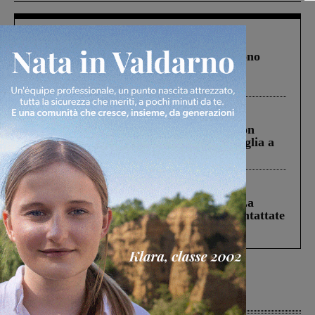
Cronaca
4 Agosto 2026
Un anno fa la strage in A1 in cui morirono
Gianni, Giulia e Franco. Lo schianto, il
processo, lo stop ai sorpassi fra tir....
Cronaca
3 Agosto 2026
Scomparso da una struttura di Castiglion
Fiorentino l’uomo che aveva ucciso la figlia a
Levane nel 2020
Cronaca
5 Agosto 2026
Continuano le ricerche di Miah Billal. La
Prefettura: “In caso di avvistamento contattate
il 112”