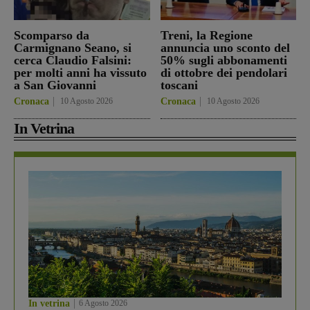
Scomparso da
Treni, la Regione
Carmignano Seano, si
annuncia uno sconto del
cerca Claudio Falsini:
50% sugli abbonamenti
per molti anni ha vissuto
di ottobre dei pendolari
a San Giovanni
toscani
Cronaca
10 Agosto 2026
Cronaca
10 Agosto 2026
In Vetrina
In vetrina
6 Agosto 2026