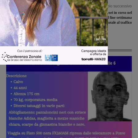
Articolo precedente
Articolo successivo
Festività, il bilancio di Buoncompagni
Terza corsia A1: lavori in corso nel
(Fare Ora): ” A Figline e Incisa un
tratto fino a Incisa. Nel fine settimana
segno negativo rispetto ai Comuni
chiusura totale al traffico
vicini”
Ultime Notizie