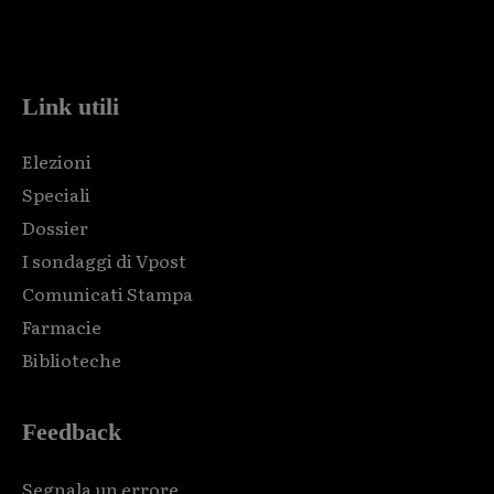
Html code here! Replace this with any non empty raw html
code and that's it.
Link utili
Elezioni
Speciali
Dossier
I sondaggi di Vpost
Comunicati Stampa
Farmacie
Biblioteche
Feedback
Segnala un errore