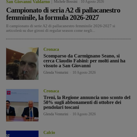
San Giovanni Valdarno
Michele Bossini
-
10 Agosto 2026
Campionato di seria A2 di pallacanestro
femminile, la formula 2026-2027
Il campionato di serie A2 di pallacanestro femminile 2026-2027 si
articolerà su due gironi di regular season come negli...
Cronaca
Scomparso da Carmignano Seano, si
cerca Claudio Falsini: per molti anni ha
vissuto a San Giovanni
Glenda Venturini
-
10 Agosto 2026
Cronaca
Treni, la Regione annuncia uno sconto del
50% sugli abbonamenti di ottobre dei
pendolari toscani
Glenda Venturini
-
10 Agosto 2026
Calcio