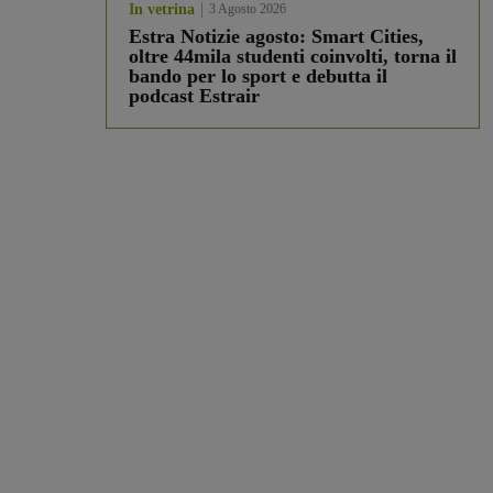
In vetrina
3 Agosto 2026
Estra Notizie agosto: Smart Cities,
oltre 44mila studenti coinvolti, torna il
bando per lo sport e debutta il
podcast Estrair