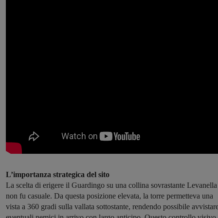
L’importanza strategica del sito
La scelta di erigere il Guardingo su una collina sovrastante Levanella
non fu casuale. Da questa posizione elevata, la torre permetteva una
vista a 360 gradi sulla vallata sottostante, rendendo possibile avvistar
eventuali nemici in arrivo con largo anticipo. Questo controllo visivo