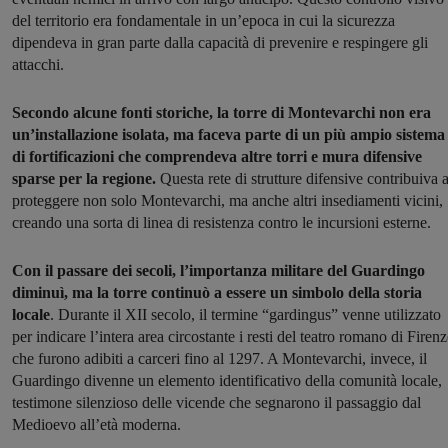
del territorio era fondamentale in un’epoca in cui la sicurezza
dipendeva in gran parte dalla capacità di prevenire e respingere gli
attacchi.
Secondo alcune fonti storiche, la torre di Montevarchi non era
un’installazione isolata, ma faceva parte di un più ampio sistema
di fortificazioni che comprendeva altre torri e mura difensive
sparse per la regione.
Questa rete di strutture difensive contribuiva 
proteggere non solo Montevarchi, ma anche altri insediamenti vicini,
creando una sorta di linea di resistenza contro le incursioni esterne.
Con il passare dei secoli, l’importanza militare del Guardingo
diminuì, ma la torre continuò a essere un simbolo della storia
locale
. Durante il XII secolo, il termine “gardingus” venne utilizzato
per indicare l’intera area circostante i resti del teatro romano di Firenz
che furono adibiti a carceri fino al 1297. A Montevarchi, invece, il
Guardingo divenne un elemento identificativo della comunità locale,
testimone silenzioso delle vicende che segnarono il passaggio dal
Medioevo all’età moderna.