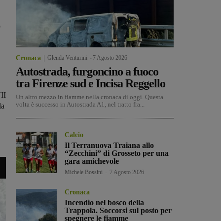
o
Cronaca
Glenda Venturini
-
7 Agosto 2026
Autostrada, furgoncino a fuoco
tra Firenze sud e Incisa Reggello
VII
Un altro mezzo in fiamme nella cronaca di oggi. Questa
volta è successo in Autostrada A1, nel tratto fra...
la
Calcio
Il Terranuova Traiana allo
“Zecchini” di Grosseto per una
gara amichevole
Michele Bossini
-
7 Agosto 2026
Cronaca
Incendio nel bosco della
Trappola. Soccorsi sul posto per
spegnere le fiamme