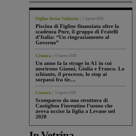
Figline Incisa Valdarno
1 Agosto 2026
Piscina di Figline finanziata oltre la
scadenza Pnrr, il gruppo di Fratelli
d’Italia: “Un ringraziamento al
Governo”
Cronaca
4 Agosto 2026
Un anno fa la strage in A1 in cui
morirono Gianni, Giulia e Franco. Lo
schianto, il processo, lo stop ai
sorpassi fra tir....
Cronaca
3 Agosto 2026
Scomparso da una struttura di
Castiglion Fiorentino l’uomo che
aveva ucciso la figlia a Levane nel
2020
In Vetrina