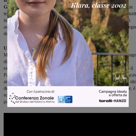
Il Guardingo di Montevarchi, noto anche come la “Torre del
Guardingo”
, fu edificato in un’epoca in cui il Valdarno divenne un
territorio di passaggio e di conquista, in seguito al collasso dell’autori
imperiale. Questo presidio militare non solo serviva come punto di
avvistamento per prevenire attacchi, ma rappresentava anche un segn
della presenza e del controllo longobardo nella regione.
Unico nel suo genere
Mentre strutture simili erano presenti a Pistoia e Firenze, il Guarding
di Montevarchi è l’unico esempio ancora visibile. A Firenze, ad
esempio, la Torre del Guardingo sorgeva nell’area che oggi ospita il
Palazzo Vecchio, ma nessuna traccia visibile è sopravvissuta agli scav
archeologici. Lo stesso vale per la torre di Pistoia, che sorgeva sul sit
dell’attuale campanile del Duomo. La torre di Montevarchi, invece, è
sopravvissuta a secoli di cambiamenti e ancora oggi domina il
panorama, ricordando ai visitatori la lunga storia del luogo.