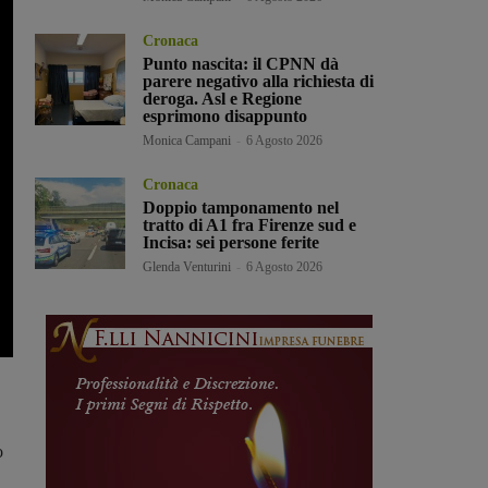
Cronaca
Punto nascita: il CPNN dà
parere negativo alla richiesta di
deroga. Asl e Regione
esprimono disappunto
Monica Campani
-
6 Agosto 2026
Cronaca
Doppio tamponamento nel
tratto di A1 fra Firenze sud e
Incisa: sei persone ferite
Glenda Venturini
-
6 Agosto 2026
o