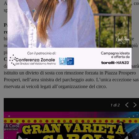
Anche la domenica il pubblico avrà due occasioni per partecipare, co
spettacoli alle 15:30 e alle 17:30.
Particolare attenzione è stata riservata anche ai prezzi, per
rendere l’evento accessibile a tutti.
Nella giornata di giovedì il
biglietto sarà ridotto a 6 euro sia per adulti che per bambini, mentre
negli altri giorni il costo sarà di 8 euro per gli adulti e 6 euro per i più
piccoli.
Per garantire il corretto svolgimento dell’evento, il
Comune ha previsto alcune modifiche alla viabilità
. A partire
dall’11 febbraio, alle ore 8:30, fino al 19 febbraio, alle ore 24:00, sarà
istituito un divieto di sosta con rimozione forzata in Piazza Prospero
Prosperi, nell’area sinistra del parcheggio auto. L’unica eccezione sar
riservata ai veicoli legati all’organizzazione del circo.
1
di 2