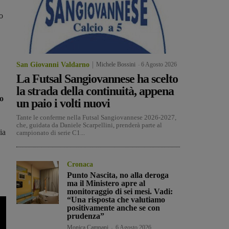
o
San Giovanni Valdarno
Michele Bossini
-
6 Agosto 2026
La Futsal Sangiovannese ha scelto
la strada della continuità, appena
vo
un paio i volti nuovi
Tante le conferme nella Futsal Sangiovannese 2026-2027,
che, guidata da Daniele Scarpellini, prenderà parte al
ia
campionato di serie C1...
Cronaca
Punto Nascita, no alla deroga
ma il Ministero apre al
monitoraggio di sei mesi. Vadi:
“Una risposta che valutiamo
positivamente anche se con
prudenza”
Monica Campani
-
6 Agosto 2026