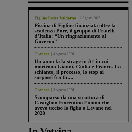
Figline Incisa Valdarno
1 Agosto 2026
Piscina di Figline finanziata oltre la
scadenza Pnrr, il gruppo di Fratelli
d’Italia: “Un ringraziamento al
Governo”
Cronaca
4 Agosto 2026
Un anno fa la strage in A1 in cui
morirono Gianni, Giulia e Franco. Lo
schianto, il processo, lo stop ai
sorpassi fra tir....
Cronaca
3 Agosto 2026
Scomparso da una struttura di
Castiglion Fiorentino l’uomo che
aveva ucciso la figlia a Levane nel
2020
In Vetrina