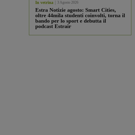
In vetrina
3 Agosto 2026
Estra Notizie agosto: Smart Cities,
oltre 44mila studenti coinvolti, torna il
bando per lo sport e debutta il
podcast Estrair