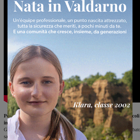
Per quattro giorni, il tendone del Circo Arkar ospiterà spettacoli
in diversi orari, per permettere a tutti di assistere all’evento.
Giovedì e venerdì lo spettacolo avrà inizio alle 18:15, mentre il sabat
sarà possibile scegliere tra due spettacoli, alle 16:00 e alle 18:15.