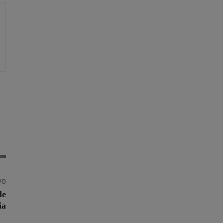
vo
le
ia