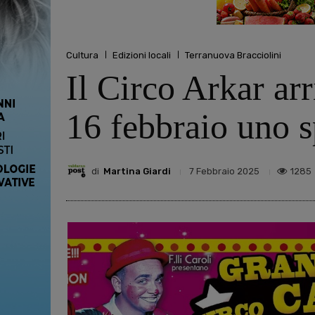
Cultura
Edizioni locali
Terranuova Bracciolini
Il Circo Arkar ar
16 febbraio uno sp
di
Martina Giardi
1285
7 Febbraio 2025