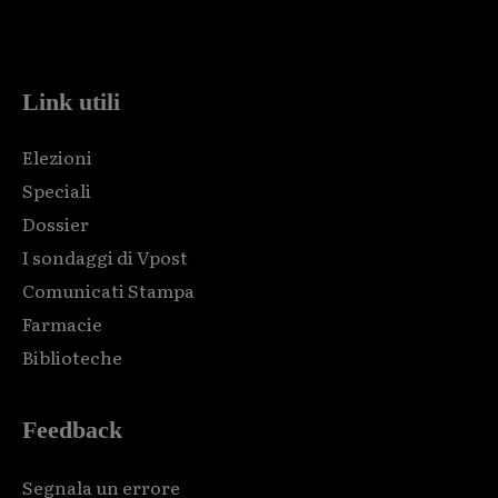
Html code here! Replace this with any non empty raw html
code and that's it.
Link utili
Elezioni
Speciali
Dossier
I sondaggi di Vpost
Comunicati Stampa
Farmacie
Biblioteche
Feedback
Segnala un errore