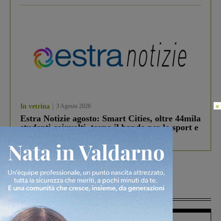
×
In vetrina
3 Agosto 2026
Estra Notizie agosto: Smart Cities, oltre 44mila
studenti coinvolti, torna il bando per lo sport e
debutta il podcast Estrair
Più lette