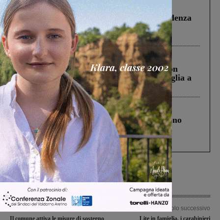
Figline Incisa Valdarno
1 Agosto 2026
Piscina di Figline finanziata oltre la scadenza
Pnrr, il gruppo di Fratelli d’Italia: “Un
ringraziamento al Governo”
Cronaca
3 Agosto 2026
Scomparso da una struttura di Castiglion
Fiorentino l’uomo che aveva ucciso la figlia a
Levane nel 2020
Cronaca
4 Agosto 2026
Un anno fa la strage in A1 in cui morirono
Gianni, Giulia e Franco. Lo schianto, il
processo, lo stop ai sorpassi fra tir....
Articolo precedente
Articolo successivo
Il comune attiva le misure di sostegno
Lite in famiglia, i carabinieri