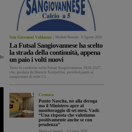
San Giovanni Valdarno
Michele Bossini
-
6 Agosto 2026
La Futsal Sangiovannese ha scelto
la strada della continuità, appena
lo
un paio i volti nuovi
Tante le conferme nella Futsal Sangiovannese 2026-2027,
che, guidata da Daniele Scarpellini, prenderà parte al
campionato di serie C1...
Cronaca
Punto Nascita, no alla deroga
ma il Ministero apre al
monitoraggio di sei mesi. Vadi:
“Una risposta che valutiamo
positivamente anche se con
prudenza”
Monica Campani
-
6 Agosto 2026