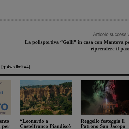
Articolo successi
La polisportiva “Galli” in casa con Mantova p
riprendere il pas
[rp4wp limit=4]
ento
“Leonardo a
Reggello festeggia il
i per
Castelfranco Piandiscò
Patrono San Jacopo