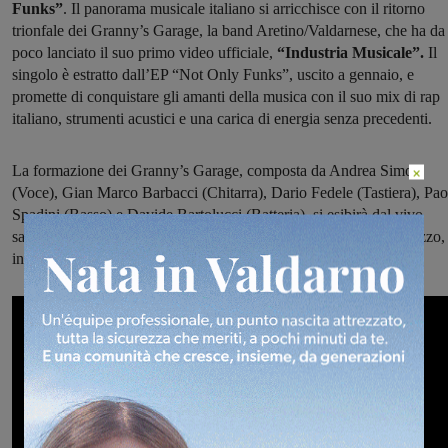
Funks”
. Il panorama musicale italiano si arricchisce con il ritorno
trionfale dei Granny’s Garage, la band Aretino/Valdarnese, che ha da
poco lanciato il suo primo video ufficiale,
“Industria Musicale”.
Il
singolo è estratto dall’EP “Not Only Funks”, uscito a gennaio, e
promette di conquistare gli amanti della musica con il suo mix di rap
italiano, strumenti acustici e una carica di energia senza precedenti.
La formazione dei Granny’s Garage, composta da Andrea Simola
×
(Voce), Gian Marco Barbacci (Chitarra), Dario Fedele (Tastiera), Pao
Spadini (Basso) e Davide Bartolucci (Batteria), si esibirà dal vivo
sabato 17 febbraio alle ore 22:00 presso il Circolo Aurora ad Arezzo,
in Piazza S.Agostino.