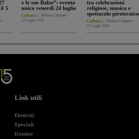
27
e le sue Balze”: evento
tra celebrazioni
il 5
unico venerdì 24 luglio
religiose, musica e
spettacolo pirotecnico
Cultura
Monica Campani
-
22 Luglio 2026
i
-
Cultura
Monica Campani
-
21 Luglio 2026
Link utili
Elezioni
Speciali
Dossier