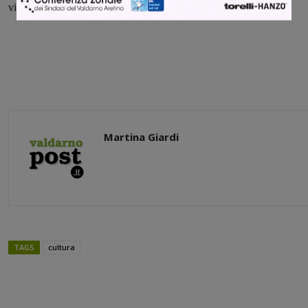
video, nonché tastierista della band.
Martina Giardi
TAGS
cultura
Share