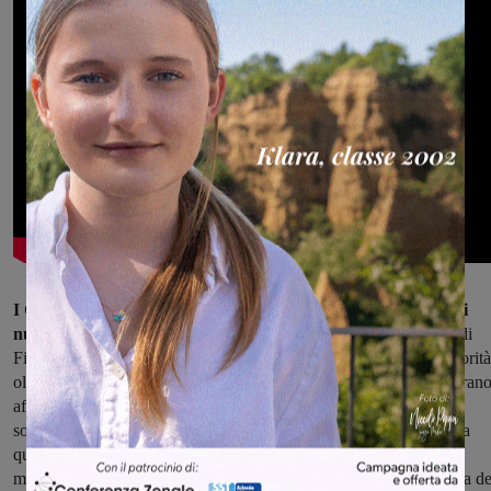
I Granny’s Garage, attualmente concentrati sulla creazione di
nuovi brani
e sull’organizzazione del concerto al Viper Theatre di
Firenze il 14 aprile, presentano un sound esplosivo, intriso di sonorità
old school e di una determinazione che traspare da ogni nota. Il bran
affronta il tema della crescita esponenziale della controcultura,
soffocata da immagine e contratti da firmare, trascurando spesso la
qualità della musica stessa. Un messaggio potente e attuale,
magistralmente portato alla luce da Dario Fedele, ideatore e regista de