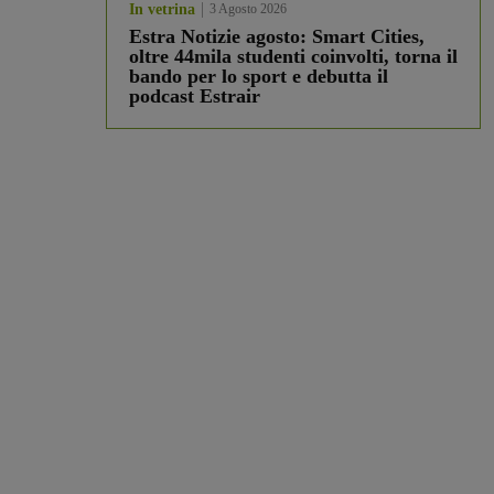
In vetrina
3 Agosto 2026
Estra Notizie agosto: Smart Cities,
oltre 44mila studenti coinvolti, torna il
bando per lo sport e debutta il
podcast Estrair