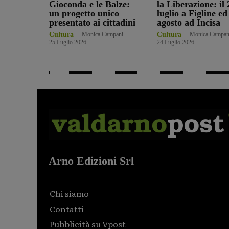
Gioconda e le Balze:
la Liberazione: il 
un progetto unico
luglio a Figline ed 
presentato ai cittadini
agosto ad Incisa
Cultura
Monica Campani
-
Cultura
Monica Campan
25 Luglio 2026
24 Luglio 2026
Arno Edizioni Srl
Chi siamo
Contatti
Pubblicità su Vpost