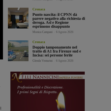
Cronaca
Punto nascita: il CPNN dà
parere negativo alla richiesta di
deroga. Asl e Regione
esprimono disappunto
Monica Campani
-
6 Agosto 2026
Cronaca
Doppio tamponamento nel
tratto di A1 fra Firenze sud e
Incisa: sei persone ferite
Glenda Venturini
-
6 Agosto 2026
o
l