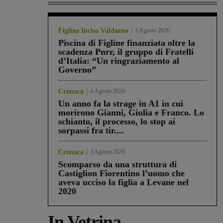
Figline Incisa Valdarno
1 Agosto 2026
Piscina di Figline finanziata oltre la
scadenza Pnrr, il gruppo di Fratelli
d’Italia: “Un ringraziamento al
Governo”
Cronaca
4 Agosto 2026
Un anno fa la strage in A1 in cui
morirono Gianni, Giulia e Franco. Lo
schianto, il processo, lo stop ai
sorpassi fra tir....
Cronaca
3 Agosto 2026
Scomparso da una struttura di
Castiglion Fiorentino l’uomo che
aveva ucciso la figlia a Levane nel
2020
In Vetrina