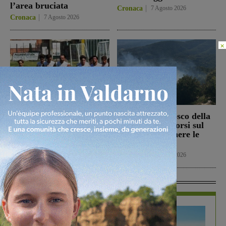
l’area bruciata
Cronaca
7 Agosto 2026
Cronaca
7 Agosto 2026
×
Il Terranuova Traiana
Incendio nel bosco della
allo “Zecchini” di
Trappola. Soccorsi sul
Grosseto per una gara
posto per spegnere le
amichevole
fiamme
Calcio
7 Agosto 2026
Cronaca
7 Agosto 2026
In Vetrina