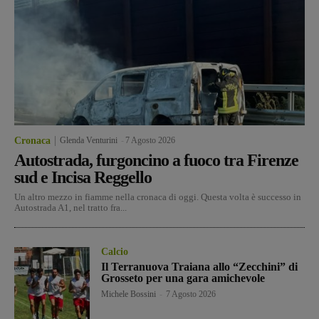
Cronaca
Glenda Venturini
-
7 Agosto 2026
Autostrada, furgoncino a fuoco tra Firenze
sud e Incisa Reggello
Un altro mezzo in fiamme nella cronaca di oggi. Questa volta è successo in
Autostrada A1, nel tratto fra...
Calcio
Il Terranuova Traiana allo “Zecchini” di
Grosseto per una gara amichevole
Michele Bossini
-
7 Agosto 2026