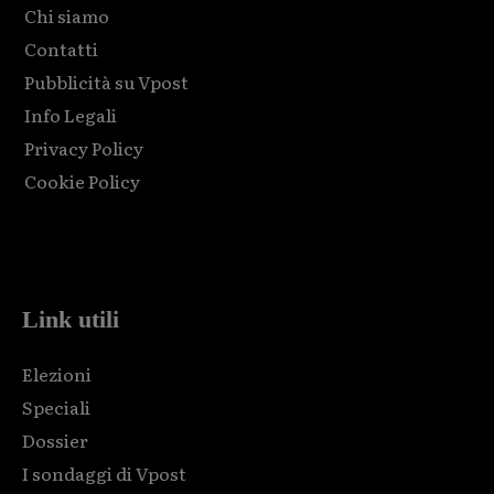
Chi siamo
Contatti
Pubblicità su Vpost
Info Legali
Privacy Policy
Cookie Policy
Html code here! Replace this with any non empty raw html
code and that's it.
Link utili
Elezioni
Speciali
Dossier
I sondaggi di Vpost