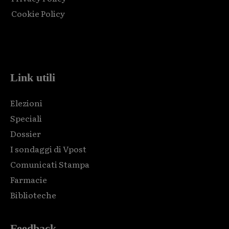
Cookie Policy
Html code here! Replace this with any non empty raw html
code and that's it.
Link utili
Elezioni
Speciali
Dossier
I sondaggi di Vpost
Comunicati Stampa
Farmacie
Biblioteche
Feedback