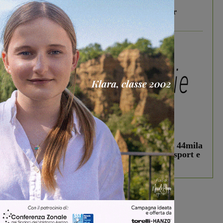
Gita di famiglia a Firenze: 5 idee per far
divertire i tuoi figli
In vetrina
3 Agosto 2026
Estra Notizie agosto: Smart Cities, oltre 44mila
studenti coinvolti, torna il bando per lo sport e
debutta il podcast Estrair
Più lette