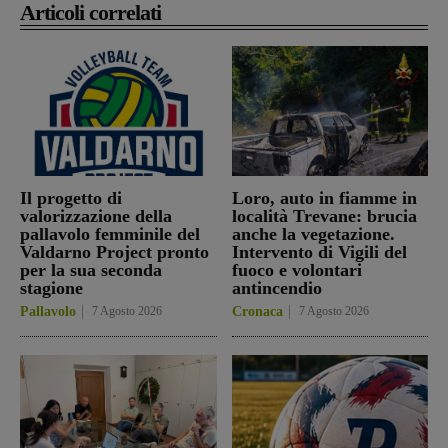
Articoli correlati
Il progetto di
Loro, auto in fiamme in
valorizzazione della
località Trevane: brucia
pallavolo femminile del
anche la vegetazione.
Valdarno Project pronto
Intervento di Vigili del
per la sua seconda
fuoco e volontari
stagione
antincendio
Pallavolo
7 Agosto 2026
Cronaca
7 Agosto 2026