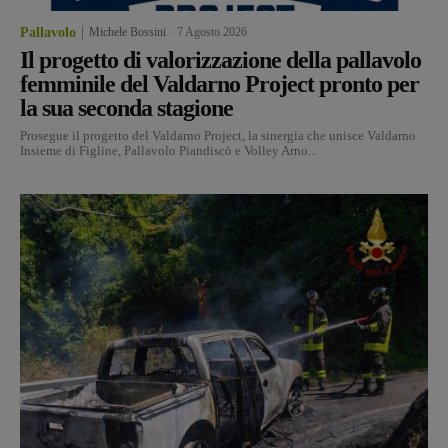
Pallavolo
Michele Bossini
-
7 Agosto 2026
Il progetto di valorizzazione della pallavolo
femminile del Valdarno Project pronto per
la sua seconda stagione
Prosegue il progetto del Valdarno Project, la sinergia che unisce Valdarno
Insieme di Figline, Pallavolo Piandiscò e Volley Arno...