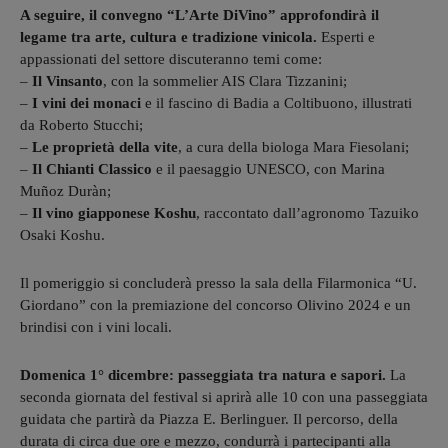
A seguire, il convegno “L’Arte DiVino” approfondirà il
legame tra arte, cultura e tradizione vinicola.
Esperti e
appassionati del settore discuteranno temi come:
–
Il Vinsanto
, con la sommelier AIS Clara Tizzanini;
–
I vini dei monaci
e il fascino di Badia a Coltibuono, illustrati
da Roberto Stucchi;
–
Le proprietà della vite
, a cura della biologa Mara Fiesolani;
–
Il Chianti Classico
e il paesaggio UNESCO, con Marina
Muñoz Duràn;
–
Il vino giapponese Koshu
, raccontato dall’agronomo Tazuiko
Osaki Koshu.
Il pomeriggio si concluderà presso la sala della Filarmonica “U.
Giordano” con la premiazione del concorso Olivino 2024 e un
brindisi con i vini locali.
Domenica 1° dicembre: passeggiata tra natura e sapori.
La
seconda giornata del festival si aprirà alle 10 con una passeggiata
guidata che partirà da Piazza E. Berlinguer. Il percorso, della
durata di circa due ore e mezzo, condurrà i partecipanti alla