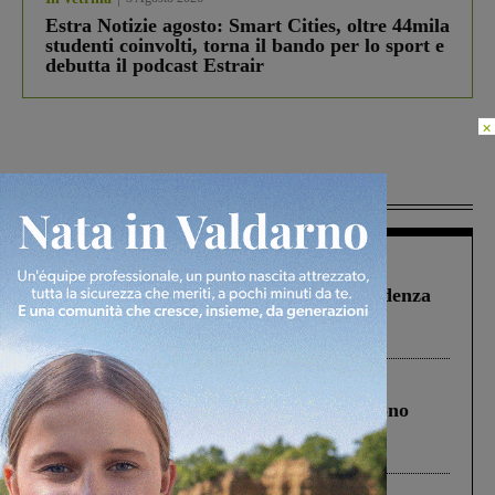
Estra Notizie agosto: Smart Cities, oltre 44mila
studenti coinvolti, torna il bando per lo sport e
debutta il podcast Estrair
×
Più lette
Figline Incisa Valdarno
1 Agosto 2026
Piscina di Figline finanziata oltre la scadenza
Pnrr, il gruppo di Fratelli d’Italia: “Un
ringraziamento al Governo”
Cronaca
4 Agosto 2026
Un anno fa la strage in A1 in cui morirono
Gianni, Giulia e Franco. Lo schianto, il
processo, lo stop ai sorpassi fra tir....