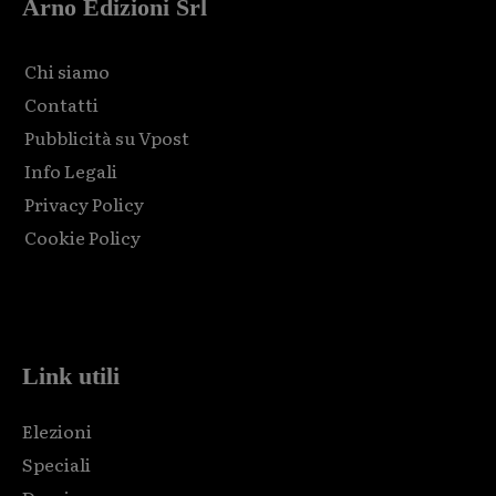
Arno Edizioni Srl
Chi siamo
Contatti
Pubblicità su Vpost
Info Legali
Privacy Policy
Cookie Policy
Html code here! Replace this with any non empty raw html
code and that's it.
Link utili
Elezioni
Speciali