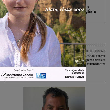
Cronaca
3 Agosto 2026
Scomparso da una struttura di Castiglion
Fiorentino l’uomo che aveva ucciso la figlia a
Levane nel 2020
Articolo precedente
Articolo successivo
Campionato juniores nazionali,
Ampliamento della sede del Varchi:
squadre toscane e una ligure sul
aggiudicata la gara. Opera dal valore
cammino delle valdarnesi
di 5 milioni di euro
Ultime Notizie