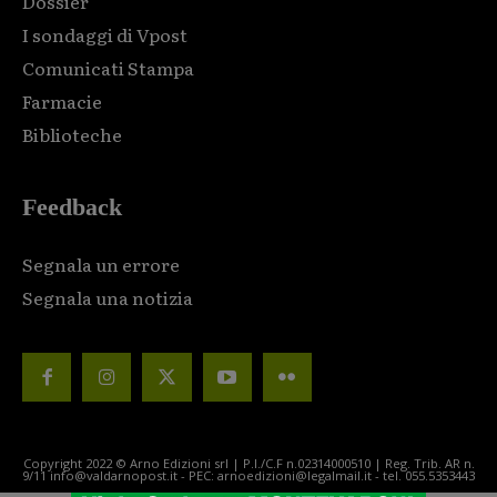
Dossier
I sondaggi di Vpost
Comunicati Stampa
Farmacie
Biblioteche
Feedback
Segnala un errore
Segnala una notizia
Copyright 2022 © Arno Edizioni srl | P.I./C.F n.02314000510 | Reg. Trib. AR n.
9/11 info@valdarnopost.it - PEC: arnoedizioni@legalmail.it - tel. 055.5353443