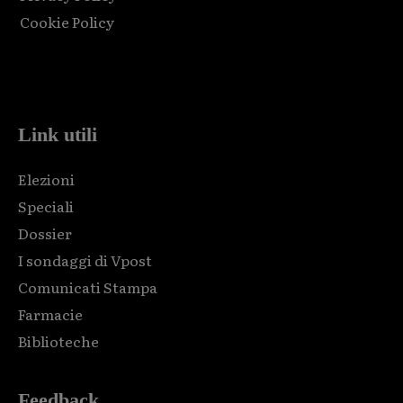
Cookie Policy
Html code here! Replace this with any non empty raw html
code and that's it.
Link utili
Elezioni
Speciali
Dossier
I sondaggi di Vpost
Comunicati Stampa
Farmacie
Biblioteche
Feedback