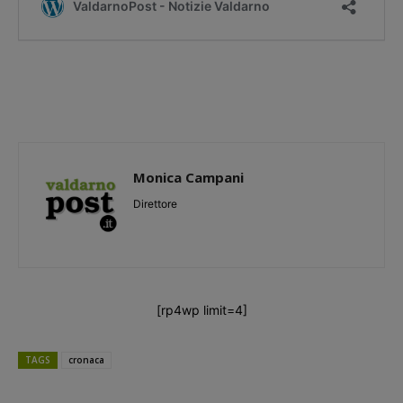
Monica Campani
Direttore
[rp4wp limit=4]
TAGS
cronaca