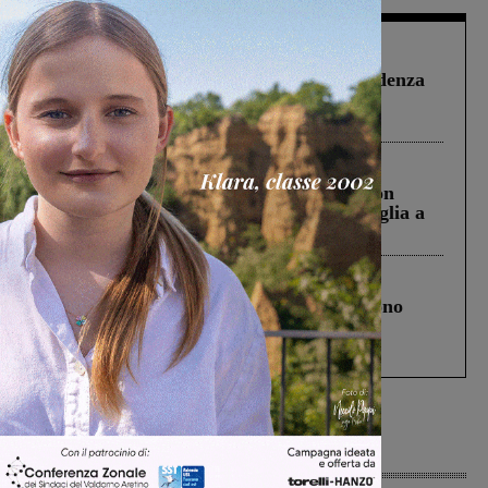
Figline Incisa Valdarno
1 Agosto 2026
Piscina di Figline finanziata oltre la scadenza
Pnrr, il gruppo di Fratelli d’Italia: “Un
ringraziamento al Governo”
Cronaca
3 Agosto 2026
Scomparso da una struttura di Castiglion
Fiorentino l’uomo che aveva ucciso la figlia a
Levane nel 2020
Cronaca
4 Agosto 2026
Un anno fa la strage in A1 in cui morirono
Gianni, Giulia e Franco. Lo schianto, il
processo, lo stop ai sorpassi fra tir....