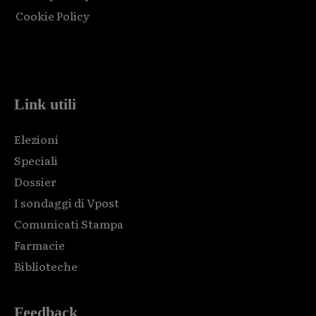
Cookie Policy
Html code here! Replace this with any non empty raw html
code and that's it.
Link utili
Elezioni
Speciali
Dossier
I sondaggi di Vpost
Comunicati Stampa
Farmacie
Biblioteche
Feedback