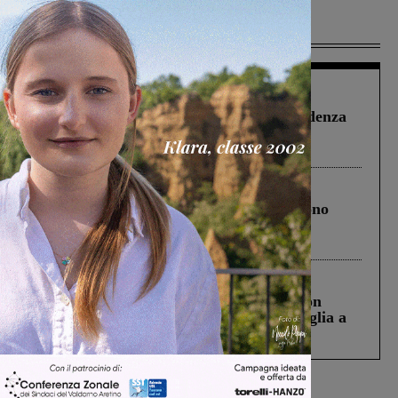
Più lette
Figline Incisa Valdarno
1 Agosto 2026
Piscina di Figline finanziata oltre la scadenza
Pnrr, il gruppo di Fratelli d’Italia: “Un
ringraziamento al Governo”
Cronaca
4 Agosto 2026
Un anno fa la strage in A1 in cui morirono
Gianni, Giulia e Franco. Lo schianto, il
processo, lo stop ai sorpassi fra tir....
Cronaca
3 Agosto 2026
Scomparso da una struttura di Castiglion
Fiorentino l’uomo che aveva ucciso la figlia a
Levane nel 2020