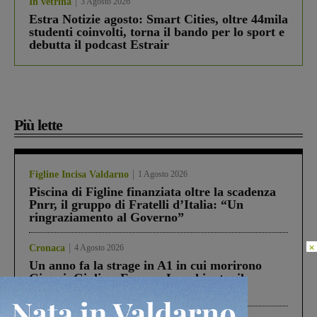
In vetrina
3 Agosto 2026
Estra Notizie agosto: Smart Cities, oltre 44mila
studenti coinvolti, torna il bando per lo sport e
debutta il podcast Estrair
Più lette
Figline Incisa Valdarno
1 Agosto 2026
Piscina di Figline finanziata oltre la scadenza
Pnrr, il gruppo di Fratelli d’Italia: “Un
ringraziamento al Governo”
×
Cronaca
4 Agosto 2026
Un anno fa la strage in A1 in cui morirono
Gianni, Giulia e Franco. Lo schianto, il
processo, lo stop ai sorpassi fra tir....