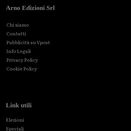
Arno Edizioni Srl
Chi siamo
Contatti
Pubblicità su Vpost
Info Legali
Privacy Policy
Cookie Policy
Html code here! Replace this with any non empty raw html
code and that's it.
Link utili
Elezioni
Speciali