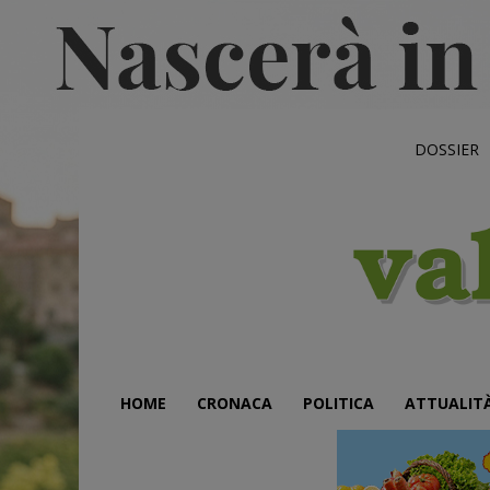
DOSSIER
HOME
CRONACA
POLITICA
ATTUALIT