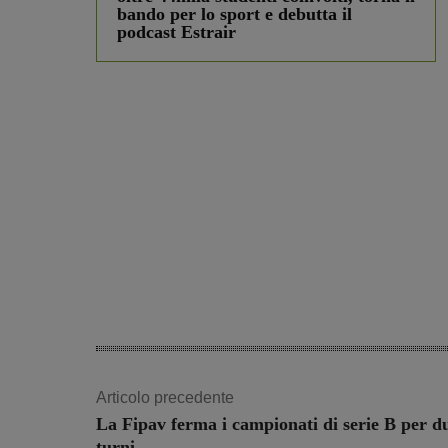
bando per lo sport e debutta il
podcast Estrair
Articolo precedente
La Fipav ferma i campionati di serie B per d
turni