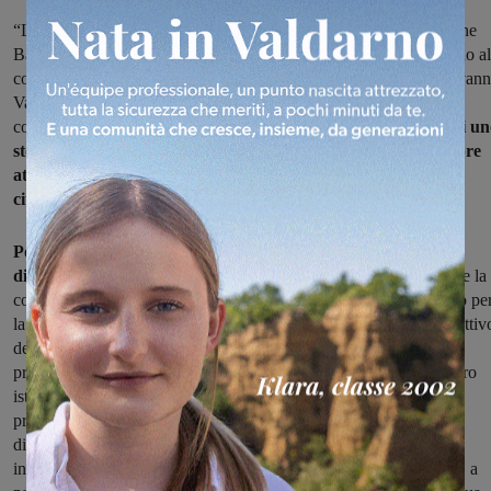
“La Sezione Lega Valdarno con il Commissario di Sezione Simone
Badii e il Commissario provinciale Lega Matteo Grassi si uniscono al
cordoglio per la scomparsa del Consigliere comunale di San Giovann
Valdarno Roberto Martini, formulando alla famiglia le più sentite
condoglianze.
La prematura scomparsa di Roberto ci priva di un
storico militante, un cittadino appassionato alla politica, sempre
attento ai bisogni e agli interessi del proprio territorio e della
cittadinanza. Che la terra ti sia lieve Roberto”.
Poi L’Isis Valdarno dove Martini aveva rivestito il ruolo di
dirigente scolastico
: “È con profonda tristezza e commozione che la
comunità scolastica dell’ISIS VALDARNO si unisce al cordoglio pe
la scomparsa del dott. Roberto Martini, Direttore dell’Ufficio Ispettiv
dell’Ufficio Scolastico Regionale della Toscana. Presente e
profondamente coinvolto nelle più significative iniziative del nostro
istituto, lascia a tutti noi un vuoto incolmabile. La sua estrema
professionalità e lungimiranza hanno contribuito dapprima, come
dirigente scolastico, a far crescere la nostra scuola aprendo nuovi
indirizzi di studio e poi, come ispettore, a permetterle di esplorare, a