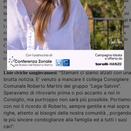
partire dalla robotica, nuove vie nel campo dell’innovazione. La sua
incredibile disponibilità al dialogo e al confronto, inoltre, è stata un
fattore determinante per far crescere dal punto di vista delle relazioni
umane una comunità scolastica tanto che, proprio grazie a Lui, oggi t
i colleghi si è instaurato un clima di amicizia che niente ha a che fare
con il mero rapporto di lavoro. Alla sua famiglia, in particolare alla
moglie la dott.ssa Emilia Minichini Dirigente Scolastica dell’Istituto
Comprensivo “G. Marconi” di San Giovanni Valdarno ed ex
vicepreside dell’ISIS VALDARNO, rivolgiamo le più sentite
condoglianze. Oggi ci sentiamo tutti più soli”.
Stamani ci siamo alzati con una
Liste civiche sangiovannesi
: “
brutta notizia.
E’ venuto a mancare il collega Consigliere
Comunale Roberto Martini del gruppo “Lega-Salvini”.
Speravamo di ritrovarlo prima o poi accanto a noi in
Consiglio, ma purtroppo non sarà più possibile. Portiamo
con noi il ricordo di Roberto, sempre gentile e mai sopra 
righe, attento ai bisogni della nostra comunità , porgend
le più sincere condoglianze alla famiglia ed a tutti i suoi
cari”.