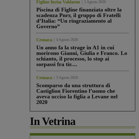
Figline Incisa Valdarno
1 Agosto 2026
Piscina di Figline finanziata oltre la
scadenza Pnrr, il gruppo di Fratelli
d’Italia: “Un ringraziamento al
Governo”
Cronaca
4 Agosto 2026
Un anno fa la strage in A1 in cui
morirono Gianni, Giulia e Franco. Lo
schianto, il processo, lo stop ai
sorpassi fra tir....
Cronaca
3 Agosto 2026
Scomparso da una struttura di
Castiglion Fiorentino l’uomo che
aveva ucciso la figlia a Levane nel
2020
In Vetrina