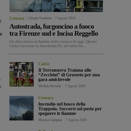
Cronaca
Glenda Venturini
-
7 Agosto 2026
i
Autostrada, furgoncino a fuoco
tra Firenze sud e Incisa Reggello
o
Un altro mezzo in fiamme nella cronaca di oggi. Questa
volta è successo in Autostrada A1, nel tratto fra...
Calcio
Il Terranuova Traiana allo
“Zecchini” di Grosseto per una
gara amichevole
r
o
Michele Bossini
-
7 Agosto 2026
Cronaca
Incendio nel bosco della
Trappola. Soccorsi sul posto per
spegnere le fiamme
Monica Campani
-
7 Agosto 2026