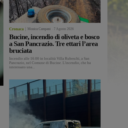
Cronaca
Monica Campani
-
7 Agosto 2026
Bucine, incendio di oliveta e bosco
a San Pancrazio. Tre ettari l’area
bruciata
Incendio alle 16.00 in località Villa Rubeschi, a San
Pancrazio, nel Comune di Bucine. L'incendio, che ha
interessato una...