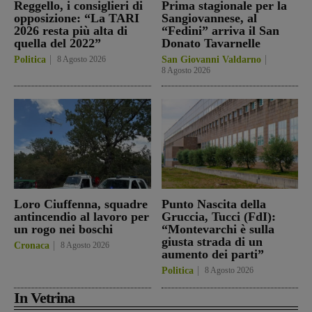
Reggello, i consiglieri di
Prima stagionale per la
opposizione: “La TARI
Sangiovannese, al
2026 resta più alta di
“Fedini” arriva il San
quella del 2022”
Donato Tavarnelle
Politica
8 Agosto 2026
San Giovanni Valdarno
8 Agosto 2026
Loro Ciuffenna, squadre
Punto Nascita della
antincendio al lavoro per
Gruccia, Tucci (FdI):
un rogo nei boschi
“Montevarchi è sulla
giusta strada di un
Cronaca
8 Agosto 2026
aumento dei parti”
Politica
8 Agosto 2026
In Vetrina