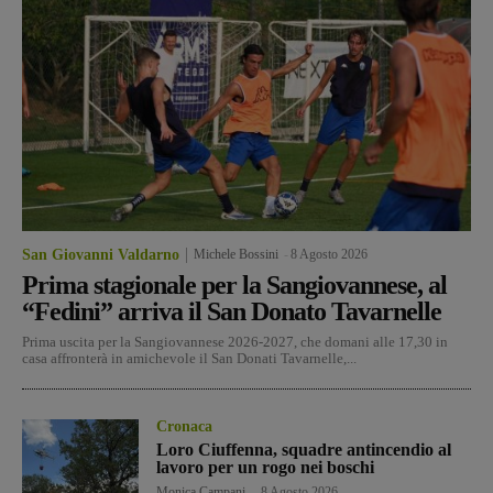
San Giovanni Valdarno
Michele Bossini
-
8 Agosto 2026
Prima stagionale per la Sangiovannese, al
“Fedini” arriva il San Donato Tavarnelle
Prima uscita per la Sangiovannese 2026-2027, che domani alle 17,30 in
casa affronterà in amichevole il San Donati Tavarnelle,...
Cronaca
Loro Ciuffenna, squadre antincendio al
lavoro per un rogo nei boschi
Monica Campani
-
8 Agosto 2026