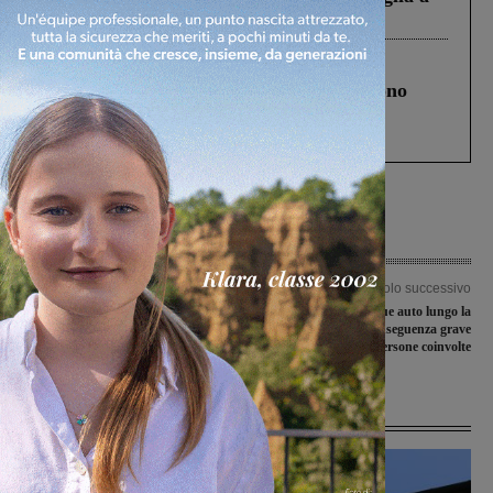
Levane nel 2020
Cronaca
4 Agosto 2026
Un anno fa la strage in A1 in cui morirono
Gianni, Giulia e Franco. Lo schianto, il
processo, lo stop ai sorpassi fra tir....
Articolo precedente
Articolo successivo
Due impegni ravvicinati attendono il
Scontro fra due auto lungo la
Montevarchi: aquilotti in campo
Poggilupi, nessuna conseguenza grave
sabato e poi martedì
per le persone coinvolte
Ultime Notizie