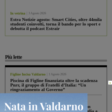
In vetrina
3 Agosto 2026
Estra Notizie agosto: Smart Cities, oltre 44mila
studenti coinvolti, torna il bando per lo sport e
debutta il podcast Estrair
Più lette
Figline Incisa Valdarno
1 Agosto 2026
Piscina di Figline finanziata oltre la scadenza
×
Pnrr, il gruppo di Fratelli d’Italia: “Un
ringraziamento al Governo”
Cronaca
3 Agosto 2026
Scomparso da una struttura di Castiglion
Fiorentino l’uomo che aveva ucciso la figlia a