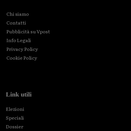
Chi siamo
Contatti
Pubblicità su Vpost
Info Legali
Privacy Policy
Cookie Policy
Html code here! Replace this with any non empty raw html
code and that's it.
Link utili
Elezioni
Speciali
Dossier