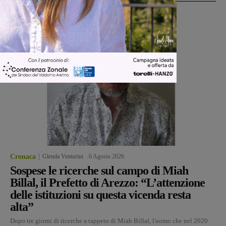
Cronaca
Glenda Venturini
-
6 Agosto 2026
Sospese le ricerche sul campo di Miah
Billal, il Prefetto di Arezzo: “L’attenzione
delle istituzioni su questa vicenda resta
alta”
Dopo tre giorni di ricerche a tappeto di Miah Billal, l'uomo che nel 2020