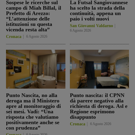
Sospese le ricerche sul
La Futsal Sangiovannese
campo di Miah Billal, il
ha scelto la strada della
Prefetto di Arezzo:
continuità, appena un
“L’attenzione delle
paio i volti nuovi
istituzioni su questa
San Giovanni Valdarno
vicenda resta alta”
6 Agosto 2026
Cronaca
6 Agosto 2026
Punto Nascita, no alla
Punto nascita: il CPNN
deroga ma il Ministero
dà parere negativo alla
apre al monitoraggio di
richiesta di deroga. Asl e
sei mesi. Vadi: “Una
Regione esprimono
risposta che valutiamo
disappunto
positivamente anche se
Cronaca
6 Agosto 2026
con prudenza”
Cronaca
6 Agosto 2026