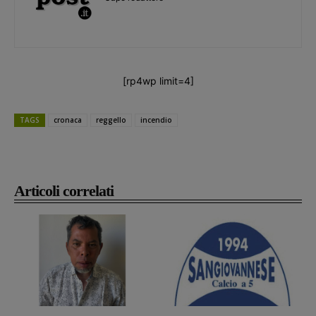
[rp4wp limit=4]
TAGS
cronaca
reggello
incendio
Articoli correlati