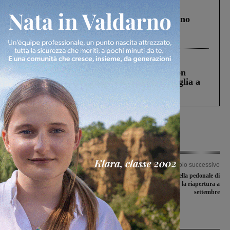
Cronaca
4 Agosto 2026
Un anno fa la strage in A1 in cui morirono
Gianni, Giulia e Franco. Lo schianto, il
processo, lo stop ai sorpassi fra tir....
Cronaca
3 Agosto 2026
Scomparso da una struttura di Castiglion
Fiorentino l’uomo che aveva ucciso la figlia a
Levane nel 2020
Articolo precedente
Articolo successivo
Figline con le valigie, c’è da fare visita
Rignano, passerella pedonale di
al Follonica Gavorrano
Troghi: obiettivo la riapertura a
settembre
Ultime Notizie