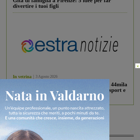
Gita di famiglia a Firenze: 5 idee per far
divertire i tuoi figli
×
In vetrina
3 Agosto 2026
Estra Notizie agosto: Smart Cities, oltre 44mila
studenti coinvolti, torna il bando per lo sport e
debutta il podcast Estrair
Più lette