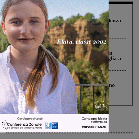
Figline Incisa Valdarno
1 Agosto 2026
Piscina di Figline finanziata oltre la scadenza
Pnrr, il gruppo di Fratelli d’Italia: “Un
ringraziamento al Governo”
Cronaca
3 Agosto 2026
Scomparso da una struttura di Castiglion
Fiorentino l’uomo che aveva ucciso la figlia a
Levane nel 2020
Cronaca
4 Agosto 2026
Un anno fa la strage in A1 in cui morirono
Gianni, Giulia e Franco. Lo schianto, il
processo, lo stop ai sorpassi fra tir....